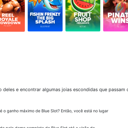
o deles e encontrar algumas joias escondidas que passam
 é o ganho máximo de Blue Slot? Então, você está no lugar
do pela demo completa do Blue Slot até a visão de