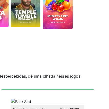
 despercebidas, dê uma olhada nesses jogos