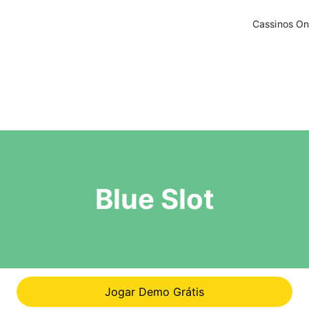
Cassinos On
Blue Slot
Jogar Demo Grátis