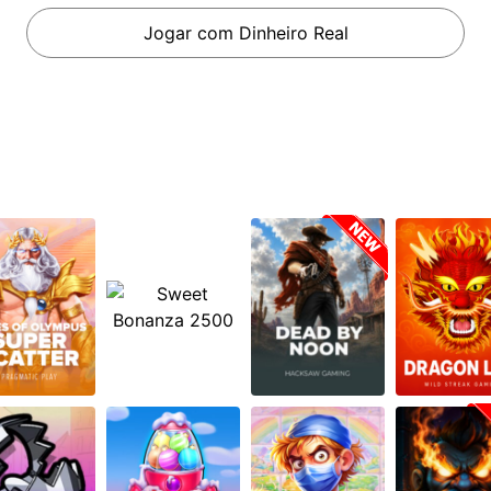
Jogar com Dinheiro Real