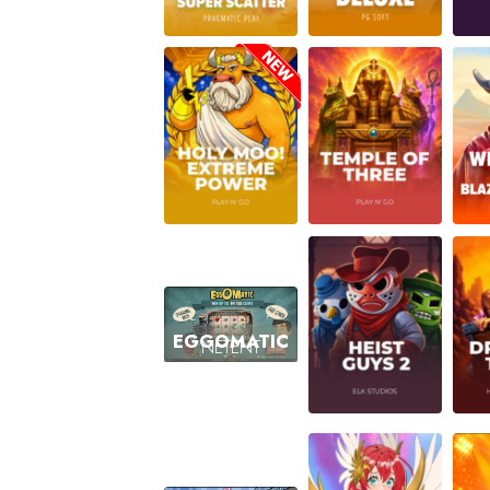
EGGOMATIC
NETENT