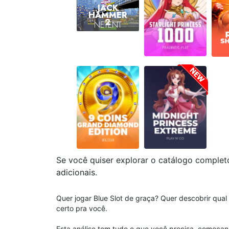
JACK
HAMMER
2
NETENT
Se você quiser explorar o catálogo complet
adicionais.
Quer jogar Blue Slot de graça? Quer descobrir qual
certo pra você.
Esta análise tem tudo o que você precisa, começan