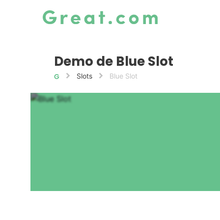
Demo de Blue Slot
Slots
Blue Slot
Home