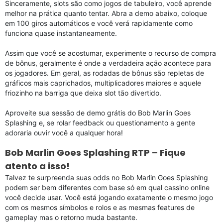
Sinceramente, slots são como jogos de tabuleiro, você aprende
melhor na prática quanto tentar. Abra a demo abaixo, coloque
em 100 giros automáticos e você verá rapidamente como
funciona quase instantaneamente.
Assim que você se acostumar, experimente o recurso de compra
de bônus, geralmente é onde a verdadeira ação acontece para
os jogadores. Em geral, as rodadas de bônus são repletas de
gráficos mais caprichados, multiplicadores maiores e aquele
friozinho na barriga que deixa slot tão divertido.
Aproveite sua sessão de demo grátis do Bob Marlin Goes
Splashing e, se rolar feedback ou questionamento a gente
adoraria ouvir você a qualquer hora!
Bob Marlin Goes Splashing RTP – Fique
atento a isso!
Talvez te surpreenda suas odds no Bob Marlin Goes Splashing
podem ser bem diferentes com base só em qual cassino online
você decide usar. Você está jogando exatamente o mesmo jogo
com os mesmos símbolos e rolos e as mesmas features de
gameplay mas o retorno muda bastante.