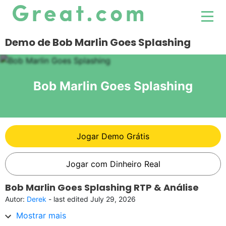
Demo de Bob Marlin Goes Splashing
Bob Marlin Goes Splashing
Jogar Demo Grátis
Jogar com Dinheiro Real
Bob Marlin Goes Splashing RTP & Análise
Autor:
Derek
- last edited
July 29, 2026
Mostrar mais