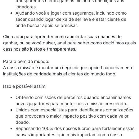
transparentes e entregam as melhores condições aos
jogadores.
Ajudando você a jogar com segurança, incluindo como
sacar quando jogar deixa de ser leve e estar ciente de
onde buscar apoio se precisar.
Clica aqui para aprender como aumentar suas chances de
ganhar, ou se você quiser, aqui para saber como decidimos quais
cassinos são justos e transparentes.
Para o bem do mundo:
A nossa missão é montar um negócio que apoie financeiramente
instituições de caridade mais eficientes do mundo todo.
Isso é possível assim:
Obtendo comissões de parceiros quando encaminhamos
novos jogadores para manter nossa missão crescendo.
Unidos com especialistas para identificar as organizações
que provocam o maior impacto positivo com cada valor
doado.
Repassando 100% dos nossos lucros para fortalecer essas
causas importantes. que mais importam como nosso