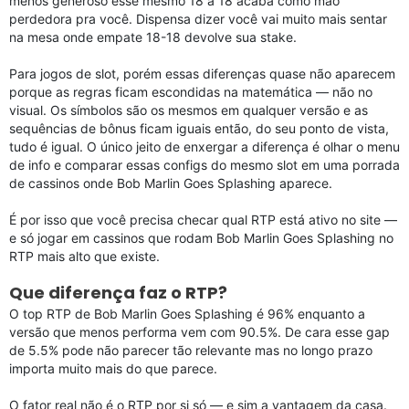
menos generoso esse mesmo 18 a 18 acaba como mão
perdedora pra você. Dispensa dizer você vai muito mais sentar
na mesa onde empate 18-18 devolve sua stake.
Para jogos de slot, porém essas diferenças quase não aparecem
porque as regras ficam escondidas na matemática — não no
visual. Os símbolos são os mesmos em qualquer versão e as
sequências de bônus ficam iguais então, do seu ponto de vista,
tudo é igual. O único jeito de enxergar a diferença é olhar o menu
de info e comparar essas configs do mesmo slot em uma porrada
de cassinos onde Bob Marlin Goes Splashing aparece.
É por isso que você precisa checar qual RTP está ativo no site —
e só jogar em cassinos que rodam Bob Marlin Goes Splashing no
RTP mais alto que existe.
Que diferença faz o RTP?
O top RTP de Bob Marlin Goes Splashing é 96% enquanto a
versão que menos performa vem com 90.5%. De cara esse gap
de 5.5% pode não parecer tão relevante mas no longo prazo
importa muito mais do que parece.
O fator real não é o RTP por si só — e sim a vantagem da casa.