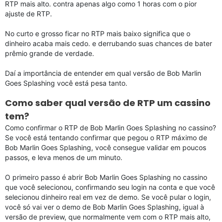
RTP mais alto. contra apenas algo como 1 horas com o pior
ajuste de RTP.
No curto e grosso ficar no RTP mais baixo significa que o
dinheiro acaba mais cedo. e derrubando suas chances de bater
prêmio grande de verdade.
Daí a importância de entender em qual versão de Bob Marlin
Goes Splashing você está pesa tanto.
Como saber qual versão de RTP um cassino
tem?
Como confirmar o RTP de Bob Marlin Goes Splashing no cassino?
Se você está tentando confirmar que pegou o RTP máximo de
Bob Marlin Goes Splashing, você consegue validar em poucos
passos, e leva menos de um minuto.
O primeiro passo é abrir Bob Marlin Goes Splashing no cassino
que você selecionou, confirmando seu login na conta e que você
selecionou dinheiro real em vez de demo. Se você pular o login,
você só vai ver o demo de Bob Marlin Goes Splashing, igual à
versão de preview, que normalmente vem com o RTP mais alto,