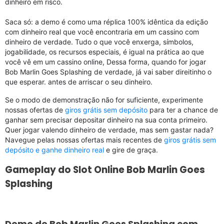
dinheiro em risco.
Saca só: a demo é como uma réplica 100% idêntica da edição
com dinheiro real que você encontraria em um cassino com
dinheiro de verdade. Tudo o que você enxerga, símbolos,
jogabilidade, os recursos especiais, é igual na prática ao que
você vê em um cassino online, Dessa forma, quando for jogar
Bob Marlin Goes Splashing de verdade, já vai saber direitinho o
que esperar. antes de arriscar o seu dinheiro.
Se o modo de demonstração não for suficiente, experimente
nossas ofertas de
giros grátis sem depósito
para ter a chance de
ganhar sem precisar depositar dinheiro na sua conta primeiro.
Quer jogar valendo dinheiro de verdade, mas sem gastar nada?
Navegue pelas nossas ofertas mais recentes de
giros grátis sem
depósito e ganhe dinheiro real
e gire de graça.
Gameplay do Slot Online Bob Marlin Goes
Splashing
Demo de Bob Marlin Goes Splashing com