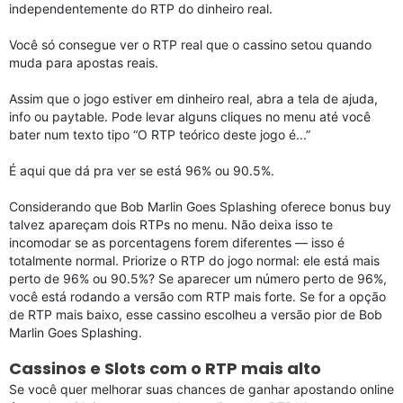
independentemente do RTP do dinheiro real.
Você só consegue ver o RTP real que o cassino setou quando
muda para apostas reais.
Assim que o jogo estiver em dinheiro real, abra a tela de ajuda,
info ou paytable. Pode levar alguns cliques no menu até você
bater num texto tipo “O RTP teórico deste jogo é...”
É aqui que dá pra ver se está 96% ou 90.5%.
Considerando que Bob Marlin Goes Splashing oferece bonus buy
talvez apareçam dois RTPs no menu. Não deixa isso te
incomodar se as porcentagens forem diferentes — isso é
totalmente normal. Priorize o RTP do jogo normal: ele está mais
perto de 96% ou 90.5%? Se aparecer um número perto de 96%,
você está rodando a versão com RTP mais forte. Se for a opção
de RTP mais baixo, esse cassino escolheu a versão pior de Bob
Marlin Goes Splashing.
Cassinos e Slots com o RTP mais alto
Se você quer melhorar suas chances de ganhar apostando online