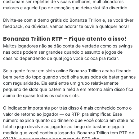
costumam ser repletas de visuais melhores, multiplicadores
maiores e aquele tipo de emoção que deixa slot tão divertido.
Divirta-se com a demo grátis do Bonanza Trillion e, se você tiver
feedback, ou dúvidas, vamos adorar te ouvir a qualquer hora!
Bonanza Trillion RTP – Fique atento a isso!
Muitos jogadores não se dão conta de verdade como os swings
nas odds podem ser grandes quando o assunto é jogos de
cassino dependendo de qual jogo você coloca pra rodar.
Se a gente focar em slots online Bonanza Trillion acaba ficando
bem perto do topo quando você olha suas odds de bater ganhos
com regularidade. Ele está entre um grupo relativamente
pequeno de slots que batem a média em retorno além disso fica
acima de quase todos os outros slots.
O indicador importante por trás disso é mais conhecido como o
valor de retorno ao jogador — ou RTP, pra simplificar. Esse
número explica quanto do dinheiro que você coloca em stake no
total o jogo devolve ao jogador ao longo de bastante jogo à
medida que você continua jogando. Bonanza Trillion tem RTP de
97.17%, o que encaixa ele no range de RTP alto.