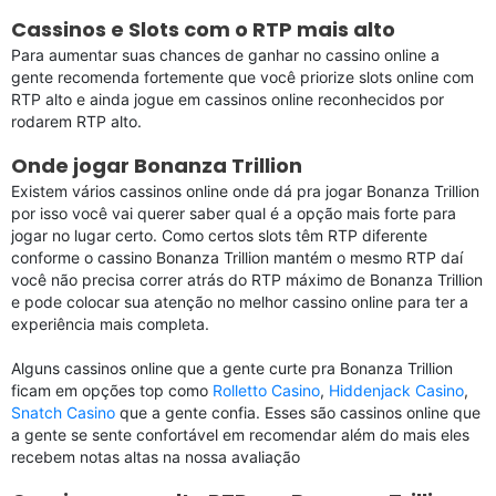
Cassinos e Slots com o RTP mais alto
Para aumentar suas chances de ganhar no cassino online a
gente recomenda fortemente que você priorize slots online com
RTP alto e ainda jogue em cassinos online reconhecidos por
rodarem RTP alto.
Onde jogar Bonanza Trillion
Existem vários cassinos online onde dá pra jogar Bonanza Trillion
por isso você vai querer saber qual é a opção mais forte para
jogar no lugar certo. Como certos slots têm RTP diferente
conforme o cassino Bonanza Trillion mantém o mesmo RTP daí
você não precisa correr atrás do RTP máximo de Bonanza Trillion
e pode colocar sua atenção no melhor cassino online para ter a
experiência mais completa.
Alguns cassinos online que a gente curte pra Bonanza Trillion
ficam em opções top como
Rolletto Casino
,
Hiddenjack Casino
,
Snatch Casino
que a gente confia. Esses são cassinos online que
a gente se sente confortável em recomendar além do mais eles
recebem notas altas na nossa avaliação