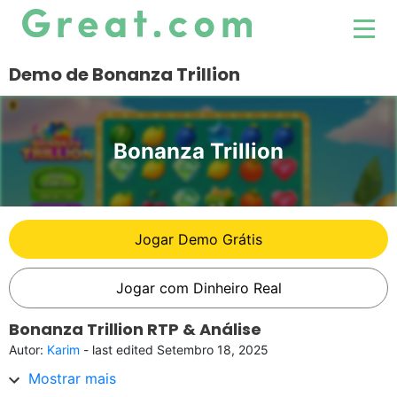
Demo de Bonanza Trillion
Bonanza Trillion
Jogar Demo Grátis
Jogar com Dinheiro Real
Bonanza Trillion RTP & Análise
Autor:
Karim
- last edited
Setembro 18, 2025
Mostrar mais