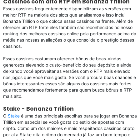
Cassinos com alto RTP em Bonanza Trillion
Esses cassinos frequentemente disponibilizam as versões com
melhor RTP na maioria dos slots que analisamos e isso inclui
Bonanza Trillion o que coloca esses cassinos na frente. Além de
oferecer um RTP forte eles também são reconhecidos no nosso
ranking dos melhores cassinos online pela performance acima da
média nas nossas avaliações o que consolida o prestígio desses
cassinos.
Esses cassinos costumam oferecer bônus de boas-vindas
generosos elevando o custo-benefício do seu depósito e ainda
deixando você aproveitar as versões com o RTP mais elevado
nos jogos que você mais gosta. Se você procura boas chances e
bônus interessantes esses são alguns dos cassinos mais fortes
que recomendamos fortemente para quem busca bônus e RTP
mais alto.
Stake - Bonanza Trillion
O
Stake
é uma das principais escolhas para se jogar em Bonanza
Trillion em especial se você gosta do estilo de apostas com
cripto. Como um dos maiores e mais respeitados cassinos cripto
por aí a Stake dita o ritmo do mercado já faz um bom tempo e