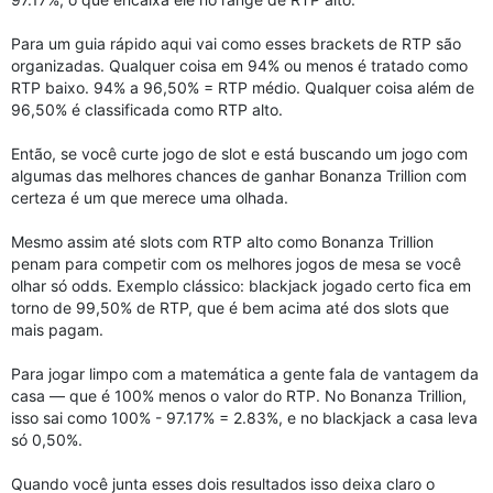
Para um guia rápido aqui vai como esses brackets de RTP são
organizadas. Qualquer coisa em 94% ou menos é tratado como
RTP baixo. 94% a 96,50% = RTP médio. Qualquer coisa além de
96,50% é classificada como RTP alto.
Então, se você curte jogo de slot e está buscando um jogo com
algumas das melhores chances de ganhar Bonanza Trillion com
certeza é um que merece uma olhada.
Mesmo assim até slots com RTP alto como Bonanza Trillion
penam para competir com os melhores jogos de mesa se você
olhar só odds. Exemplo clássico: blackjack jogado certo fica em
torno de 99,50% de RTP, que é bem acima até dos slots que
mais pagam.
Para jogar limpo com a matemática a gente fala de vantagem da
casa — que é 100% menos o valor do RTP. No Bonanza Trillion,
isso sai como 100% - 97.17% = 2.83%, e no blackjack a casa leva
só 0,50%.
Quando você junta esses dois resultados isso deixa claro o