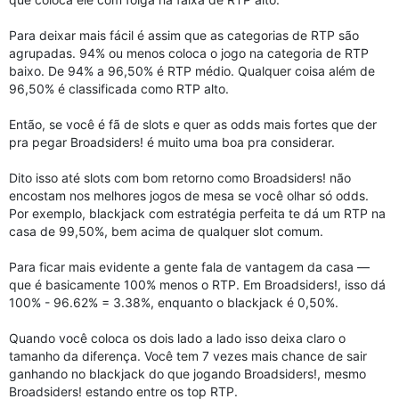
Para deixar mais fácil é assim que as categorias de RTP são
agrupadas. 94% ou menos coloca o jogo na categoria de RTP
baixo. De 94% a 96,50% é RTP médio. Qualquer coisa além de
96,50% é classificada como RTP alto.
Então, se você é fã de slots e quer as odds mais fortes que der
pra pegar Broadsiders! é muito uma boa pra considerar.
Dito isso até slots com bom retorno como Broadsiders! não
encostam nos melhores jogos de mesa se você olhar só odds.
Por exemplo, blackjack com estratégia perfeita te dá um RTP na
casa de 99,50%, bem acima de qualquer slot comum.
Para ficar mais evidente a gente fala de vantagem da casa —
que é basicamente 100% menos o RTP. Em Broadsiders!, isso dá
100% - 96.62% = 3.38%, enquanto o blackjack é 0,50%.
Quando você coloca os dois lado a lado isso deixa claro o
tamanho da diferença. Você tem 7 vezes mais chance de sair
ganhando no blackjack do que jogando Broadsiders!, mesmo
Broadsiders! estando entre os top RTP.