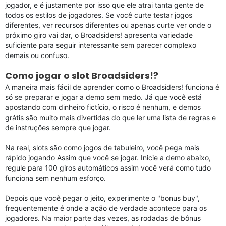
jogador, e é justamente por isso que ele atrai tanta gente de
todos os estilos de jogadores. Se você curte testar jogos
diferentes, ver recursos diferentes ou apenas curte ver onde o
próximo giro vai dar, o Broadsiders! apresenta variedade
suficiente para seguir interessante sem parecer complexo
demais ou confuso.
Como jogar o slot Broadsiders!?
A maneira mais fácil de aprender como o Broadsiders! funciona é
só se preparar e jogar a demo sem medo. Já que você está
apostando com dinheiro fictício, o risco é nenhum, e demos
grátis são muito mais divertidas do que ler uma lista de regras e
de instruções sempre que jogar.
Na real, slots são como jogos de tabuleiro, você pega mais
rápido jogando Assim que você se jogar. Inicie a demo abaixo,
regule para 100 giros automáticos assim você verá como tudo
funciona sem nenhum esforço.
Depois que você pegar o jeito, experimente o "bonus buy",
frequentemente é onde a ação de verdade acontece para os
jogadores. Na maior parte das vezes, as rodadas de bônus