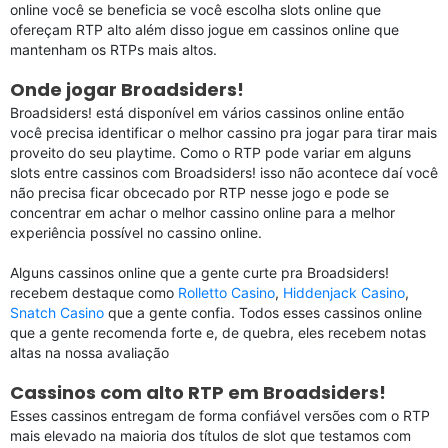
online você se beneficia se você escolha slots online que
ofereçam RTP alto além disso jogue em cassinos online que
mantenham os RTPs mais altos.
Onde jogar Broadsiders!
Broadsiders! está disponível em vários cassinos online então
você precisa identificar o melhor cassino pra jogar para tirar mais
proveito do seu playtime. Como o RTP pode variar em alguns
slots entre cassinos com Broadsiders! isso não acontece daí você
não precisa ficar obcecado por RTP nesse jogo e pode se
concentrar em achar o melhor cassino online para a melhor
experiência possível no cassino online.
Alguns cassinos online que a gente curte pra Broadsiders!
recebem destaque como
Rolletto Casino
,
Hiddenjack Casino
,
Snatch Casino
que a gente confia. Todos esses cassinos online
que a gente recomenda forte e, de quebra, eles recebem notas
altas na nossa avaliação
Cassinos com alto RTP em Broadsiders!
Esses cassinos entregam de forma confiável versões com o RTP
mais elevado na maioria dos títulos de slot que testamos com