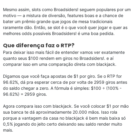
Mesmo assim, slots como Broadsiders! seguem populares por um
motivo — a mistura de diversão, features boas e a chance de
bater um prêmio grande que jogos de mesa tradicionais
raramente dão. Então, se slot é o que você quer jogar e quer as
melhores odds possíveis Broadsiders! é uma boa pedida.
Que diferença faz o RTP?
Para deixar isso mais fácil de entender vamos ver exatamente
quanto seus $100 rendem em giros no Broadsiders!. e aí
comparar isso em uma comparação direta com blackjack.
Digamos que você faça apostas de $1 por giro. Se o RTP for
96.62%, dá pra esperar cerca de por volta de 2959 giros antes
do saldo chegar a zero. A fórmula é simples: $100 ÷ (100% -
96.62%) = 2959 giros.
Agora compara isso com blackjack. Se você colocar $1 por mão
sua banca te dá aproximadamente 20.000 mãos. Isso rola
porque a vantagem da casa no blackjack é bem mais baixa só
0,5% jogando do jeito certo deixando seu saldo render muito
mais.