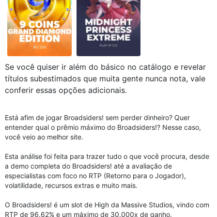
Se você quiser ir além do básico no catálogo e revelar
títulos subestimados que muita gente nunca nota, vale
conferir essas opções adicionais.
Está afim de jogar Broadsiders! sem perder dinheiro? Quer
entender qual o prêmio máximo do Broadsiders!? Nesse caso,
você veio ao melhor site.
Esta análise foi feita para trazer tudo o que você procura, desde
a demo completa do Broadsiders! até a avaliação de
especialistas com foco no RTP (Retorno para o Jogador),
volatilidade, recursos extras e muito mais.
O Broadsiders! é um slot de High da Massive Studios, vindo com
RTP de 96.62% e um máximo de 30.000x de ganho.