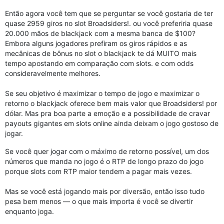
Então agora você tem que se perguntar se você gostaria de ter
quase 2959 giros no slot Broadsiders!. ou você preferiria quase
20.000 mãos de blackjack com a mesma banca de $100?
Embora alguns jogadores prefiram os giros rápidos e as
mecânicas de bônus no slot o blackjack te dá MUITO mais
tempo apostando em comparação com slots. e com odds
consideravelmente melhores.
Se seu objetivo é maximizar o tempo de jogo e maximizar o
retorno o blackjack oferece bem mais valor que Broadsiders! por
dólar. Mas pra boa parte a emoção e a possibilidade de cravar
payouts gigantes em slots online ainda deixam o jogo gostoso de
jogar.
Se você quer jogar com o máximo de retorno possível, um dos
números que manda no jogo é o RTP de longo prazo do jogo
porque slots com RTP maior tendem a pagar mais vezes.
Mas se você está jogando mais por diversão, então isso tudo
pesa bem menos — o que mais importa é você se divertir
enquanto joga.