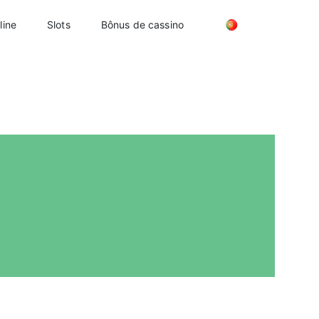
line
Slots
Bônus de cassino
Portugal