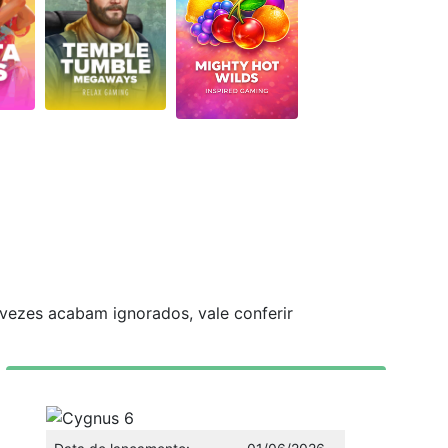
 vezes acabam ignorados, vale conferir