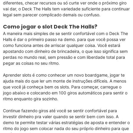
diferentes, checar recursos ou só curte ver onde o próximo giro
vai dar, o Deck The Halls tem variedade suficiente para continuar
legal sem parecer complicado demais ou confuso.
Como jogar o slot Deck The Halls?
A maneira mais simples de se sentir confortável com o Deck The
Halls é dar o primeiro passo na demo. para que você possa ver
como funciona antes de arriscar qualquer coisa. Você estará
apostando com dinheiro de brincadeira, o que isso significa sem
perdas no mundo real, sem pressão e com liberdade total para
pegar as coisas no seu ritmo.
Aprender slots é como conhecer um novo boardgame, jogar te
ajuda mais do que ler um monte de instruções difíceis. A menos
que você já conheça bem os slots. Para começar, carregue o
jogo abaixo e colocando em 100 giros automáticos para sentir o
ritmo enquanto gira sozinho.
Continue fazendo giros até você se sentir confortável para
investir dinheiro pra valer quando se sentir bem com isso. A
demo te permite testar várias estratégias de aposta e entender o
ritmo do jogo sem colocar nada do seu próprio dinheiro para que