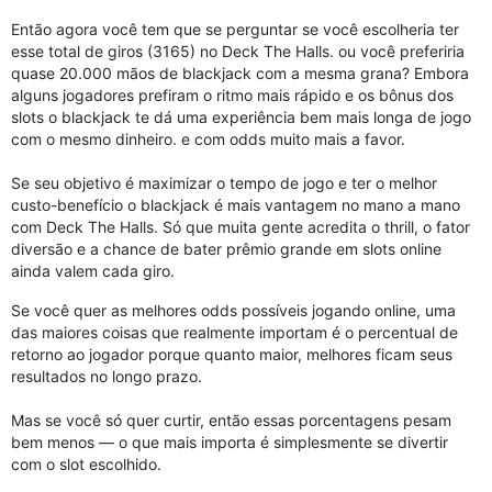
Então agora você tem que se perguntar se você escolheria ter
esse total de giros (3165) no Deck The Halls. ou você preferiria
quase 20.000 mãos de blackjack com a mesma grana? Embora
alguns jogadores prefiram o ritmo mais rápido e os bônus dos
slots o blackjack te dá uma experiência bem mais longa de jogo
com o mesmo dinheiro. e com odds muito mais a favor.
Se seu objetivo é maximizar o tempo de jogo e ter o melhor
custo-benefício o blackjack é mais vantagem no mano a mano
com Deck The Halls. Só que muita gente acredita o thrill, o fator
diversão e a chance de bater prêmio grande em slots online
ainda valem cada giro.
Se você quer as melhores odds possíveis jogando online, uma
das maiores coisas que realmente importam é o percentual de
retorno ao jogador porque quanto maior, melhores ficam seus
resultados no longo prazo.
Mas se você só quer curtir, então essas porcentagens pesam
bem menos — o que mais importa é simplesmente se divertir
com o slot escolhido.