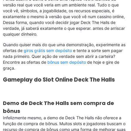
versão real que você veria em um ambiente real. Tudo o que
você vê, símbolos, a jogabilidade, os recursos especiais, é
exatamente o mesmo à versão que você vê num cassino online,
Dessa forma, quando você decidir jogar Deck The Halls de
verdade, já saberá exatamente o que esperar. antes de arriscar
qualquer dinheiro.
Quando quiser mais do que uma demonstração, experimente as
ofertas de
giros grátis sem depósito
e tente a sorte sem pagar
nada primeiro. Quer ação de verdade sem abrir a carteira?
Encontre as ofertas de
bônus sem depósito
de hoje e gire de
graça.
Gameplay do Slot Online Deck The Halls
Demo de Deck The Halls sem compra de
bônus
Infelizmente mesmo, a demo de Deck The Halls não oferece a
função de compra de bônus. Muitos slots e jogadores buscam o
recurso de compra de bônus como uma forma de melhorar suas