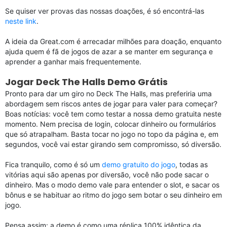
Se quiser ver provas das nossas doações, é só encontrá-las
neste link
.
A ideia da Great.com é arrecadar milhões para doação, enquanto
ajuda quem é fã de jogos de azar a se manter em segurança e
aprender a ganhar mais frequentemente.
Jogar Deck The Halls Demo Grátis
Pronto para dar um giro no Deck The Halls, mas preferiria uma
abordagem sem riscos antes de jogar para valer para começar?
Boas notícias: você tem como testar a nossa demo gratuita neste
momento. Nem precisa de login, colocar dinheiro ou formulários
que só atrapalham. Basta tocar no jogo no topo da página e, em
segundos, você vai estar girando sem compromisso, só diversão.
Fica tranquilo, como é só um
demo gratuito do jogo
, todas as
vitórias aqui são apenas por diversão, você não pode sacar o
dinheiro. Mas o modo demo vale para entender o slot, e sacar os
bônus e se habituar ao ritmo do jogo sem botar o seu dinheiro em
jogo.
Pensa assim: a demo é como uma réplica 100% idêntica da