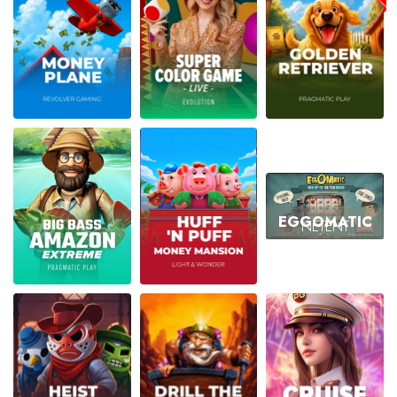
EGGOMATIC
NETENT