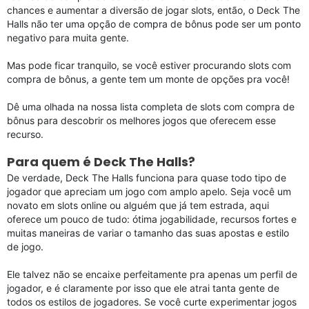
chances e aumentar a diversão de jogar slots, então, o Deck The
Halls não ter uma opção de compra de bônus pode ser um ponto
negativo para muita gente.
Mas pode ficar tranquilo, se você estiver procurando slots com
compra de bônus, a gente tem um monte de opções pra você!
Dê uma olhada na nossa lista completa de slots com compra de
bônus para descobrir os melhores jogos que oferecem esse
recurso.
Para quem é Deck The Halls?
De verdade, Deck The Halls funciona para quase todo tipo de
jogador que apreciam um jogo com amplo apelo. Seja você um
novato em slots online ou alguém que já tem estrada, aqui
oferece um pouco de tudo: ótima jogabilidade, recursos fortes e
muitas maneiras de variar o tamanho das suas apostas e estilo
de jogo.
Ele talvez não se encaixe perfeitamente pra apenas um perfil de
jogador, e é claramente por isso que ele atrai tanta gente de
todos os estilos de jogadores. Se você curte experimentar jogos