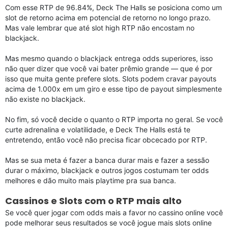
Com esse RTP de 96.84%, Deck The Halls se posiciona como um
slot de retorno acima em potencial de retorno no longo prazo.
Mas vale lembrar que até slot high RTP não encostam no
blackjack.
Mas mesmo quando o blackjack entrega odds superiores, isso
não quer dizer que você vai bater prêmio grande — que é por
isso que muita gente prefere slots. Slots podem cravar payouts
acima de 1.000x em um giro e esse tipo de payout simplesmente
não existe no blackjack.
No fim, só você decide o quanto o RTP importa no geral. Se você
curte adrenalina e volatilidade, e Deck The Halls está te
entretendo, então você não precisa ficar obcecado por RTP.
Mas se sua meta é fazer a banca durar mais e fazer a sessão
durar o máximo, blackjack e outros jogos costumam ter odds
melhores e dão muito mais playtime pra sua banca.
Cassinos e Slots com o RTP mais alto
Se você quer jogar com odds mais a favor no cassino online você
pode melhorar seus resultados se você jogue mais slots online