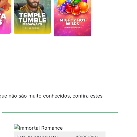
que não são muito conhecidos, confira estes