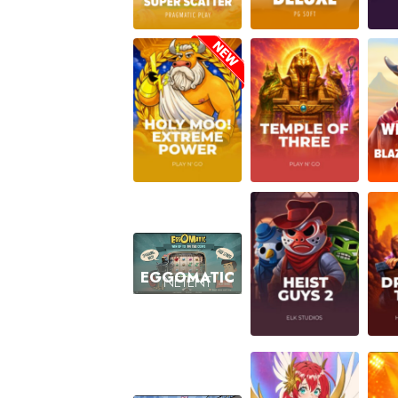
EGGOMATIC
NETENT