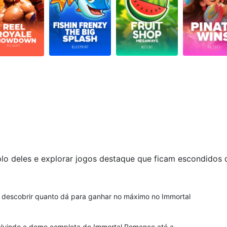
plo deles e explorar jogos destaque que ficam escondidos 
l descobrir quanto dá para ganhar no máximo no Immortal
ncluindo a demo completa do Immortal Romance até a