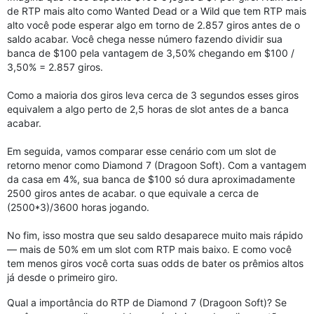
de RTP mais alto como Wanted Dead or a Wild que tem RTP mais
alto você pode esperar algo em torno de 2.857 giros antes de o
saldo acabar. Você chega nesse número fazendo dividir sua
banca de $100 pela vantagem de 3,50% chegando em $100 /
3,50% = 2.857 giros.
Como a maioria dos giros leva cerca de 3 segundos esses giros
equivalem a algo perto de 2,5 horas de slot antes de a banca
acabar.
Em seguida, vamos comparar esse cenário com um slot de
retorno menor como Diamond 7 (Dragoon Soft). Com a vantagem
da casa em 4%, sua banca de $100 só dura aproximadamente
2500 giros antes de acabar. o que equivale a cerca de
(2500*3)/3600 horas jogando.
No fim, isso mostra que seu saldo desaparece muito mais rápido
— mais de 50% em um slot com RTP mais baixo. E como você
tem menos giros você corta suas odds de bater os prêmios altos
já desde o primeiro giro.
Qual a importância do RTP de Diamond 7 (Dragoon Soft)? Se