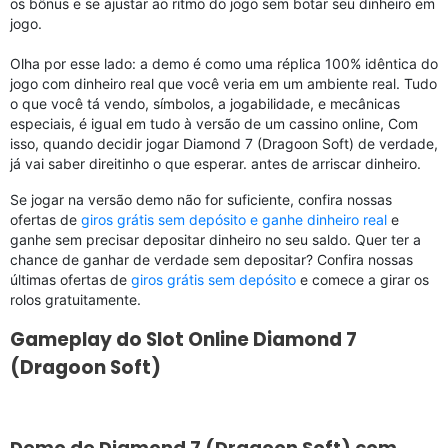
os bônus e se ajustar ao ritmo do jogo sem botar seu dinheiro em
jogo.
Olha por esse lado: a demo é como uma réplica 100% idêntica do
jogo com dinheiro real que você veria em um ambiente real. Tudo
o que você tá vendo, símbolos, a jogabilidade, e mecânicas
especiais, é igual em tudo à versão de um cassino online, Com
isso, quando decidir jogar Diamond 7 (Dragoon Soft) de verdade,
já vai saber direitinho o que esperar. antes de arriscar dinheiro.
Se jogar na versão demo não for suficiente, confira nossas
ofertas de
giros grátis sem depósito e ganhe dinheiro real
e
ganhe sem precisar depositar dinheiro no seu saldo. Quer ter a
chance de ganhar de verdade sem depositar? Confira nossas
últimas ofertas de
giros grátis sem depósito
e comece a girar os
rolos gratuitamente.
Gameplay do Slot Online Diamond 7
(Dragoon Soft)
Demo de Diamond 7 (Dragoon Soft) com