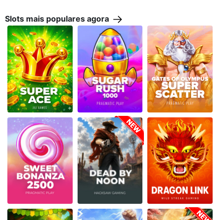
Slots mais populares agora