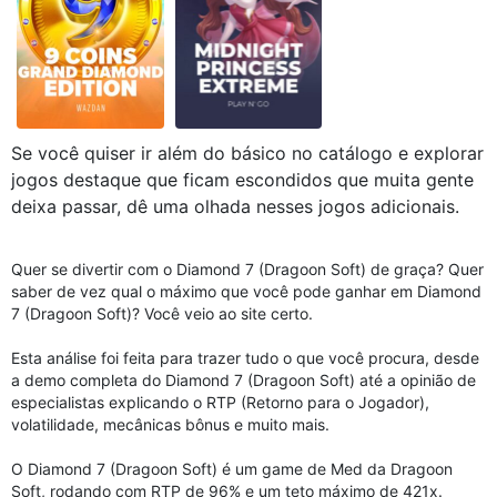
Se você quiser ir além do básico no catálogo e explorar
jogos destaque que ficam escondidos que muita gente
deixa passar, dê uma olhada nesses jogos adicionais.
Quer se divertir com o Diamond 7 (Dragoon Soft) de graça? Quer
saber de vez qual o máximo que você pode ganhar em Diamond
7 (Dragoon Soft)? Você veio ao site certo.
Esta análise foi feita para trazer tudo o que você procura, desde
a demo completa do Diamond 7 (Dragoon Soft) até a opinião de
especialistas explicando o RTP (Retorno para o Jogador),
volatilidade, mecânicas bônus e muito mais.
O Diamond 7 (Dragoon Soft) é um game de Med da Dragoon
Soft, rodando com RTP de 96% e um teto máximo de 421x.