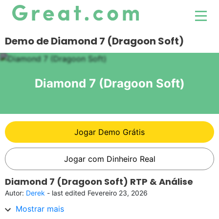
Demo de Diamond 7 (Dragoon Soft)
Diamond 7 (Dragoon Soft)
Jogar Demo Grátis
Jogar com Dinheiro Real
Diamond 7 (Dragoon Soft) RTP & Análise
Autor:
Derek
- last edited
Fevereiro 23, 2026
Mostrar mais