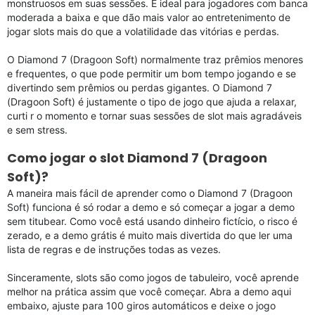
monstruosos em suas sessões. É ideal para jogadores com banca
moderada a baixa e que dão mais valor ao entretenimento de
jogar slots mais do que a volatilidade das vitórias e perdas.
O Diamond 7 (Dragoon Soft) normalmente traz prêmios menores
e frequentes, o que pode permitir um bom tempo jogando e se
divertindo sem prêmios ou perdas gigantes. O Diamond 7
(Dragoon Soft) é justamente o tipo de jogo que ajuda a relaxar,
curti r o momento e tornar suas sessões de slot mais agradáveis
e sem stress.
Como jogar o slot Diamond 7 (Dragoon
Soft)?
A maneira mais fácil de aprender como o Diamond 7 (Dragoon
Soft) funciona é só rodar a demo e só começar a jogar a demo
sem titubear. Como você está usando dinheiro fictício, o risco é
zerado, e a demo grátis é muito mais divertida do que ler uma
lista de regras e de instruções todas as vezes.
Sinceramente, slots são como jogos de tabuleiro, você aprende
melhor na prática assim que você começar. Abra a demo aqui
embaixo, ajuste para 100 giros automáticos e deixe o jogo