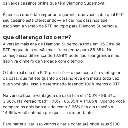
os vários cassinos online que têm Diamond Supernova.
É por isso que é tão importante garantir que você sabe qual RTP
seu cassino está oferecendo — e ficar nos cassinos que
escolhem a versão de RTP no topo para Diamond Supernova.
Que diferença faz o RTP?
A versão mais alta de Diamond Supernova roda em 96.34% de
RTP enquanto a versão mais fraca reduz para 85.35%. No
começo essa diferença de 10.99% pode não soar grande mas
isso vira dinheiro de verdade com o tempo.
O fator real não é o RTP por si só — o que conta é a vantagem
da casa. que reflete quanto o cassino leva em média toda vez
que você gira. Isso é determinado fazendo 100% menos o RTP.
Na versão boa, a vantagem da casa fica em 100% - 96.34% =
3.66%. Na versão “bad”: 100% - 85.35% = 14.65%. Quando você
compara os dois lado a lado como 3.66% fica em relação a
14.65% você entende por que isso é importante.
Para materializar isso vamos olhar a conta até onde seus $100