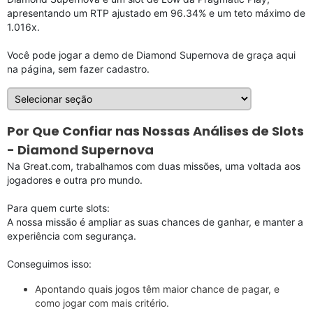
apresentando um RTP ajustado em 96.34% e um teto máximo de
1.016x.
Você pode jogar a demo de Diamond Supernova de graça aqui
na página, sem fazer cadastro.
Por Que Confiar nas Nossas Análises de Slots
- Diamond Supernova
Na Great.com, trabalhamos com duas missões, uma voltada aos
jogadores e outra pro mundo.
Para quem curte slots:
A nossa missão é ampliar as suas chances de ganhar, e manter a
experiência com segurança.
Conseguimos isso:
Apontando quais jogos têm maior chance de pagar, e
como jogar com mais critério.