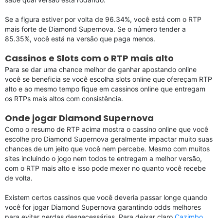
Se a figura estiver por volta de 96.34%, você está com o RTP
mais forte de Diamond Supernova. Se o número tender a
85.35%, você está na versão que paga menos.
Cassinos e Slots com o RTP mais alto
Para se dar uma chance melhor de ganhar apostando online
você se beneficia se você escolha slots online que ofereçam RTP
alto e ao mesmo tempo fique em cassinos online que entregam
os RTPs mais altos com consistência.
Onde jogar Diamond Supernova
Como o resumo de RTP acima mostra o cassino online que você
escolhe pro Diamond Supernova geralmente impactar muito suas
chances de um jeito que você nem percebe. Mesmo com muitos
sites incluindo o jogo nem todos te entregam a melhor versão,
com o RTP mais alto e isso pode mexer no quanto você recebe
de volta.
Existem certos cassinos que você deveria passar longe quando
você for jogar Diamond Supernova garantindo odds melhores
para evitar perdas desnecessárias. Para deixar claro
Cazimbo
,