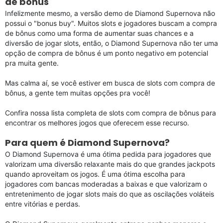
de bônus
Infelizmente mesmo, a versão demo de Diamond Supernova não
possui o "bonus buy". Muitos slots e jogadores buscam a compra
de bônus como uma forma de aumentar suas chances e a
diversão de jogar slots, então, o Diamond Supernova não ter uma
opção de compra de bônus é um ponto negativo em potencial
pra muita gente.
Mas calma aí, se você estiver em busca de slots com compra de
bônus, a gente tem muitas opções pra você!
Confira nossa lista completa de slots com compra de bônus para
encontrar os melhores jogos que oferecem esse recurso.
Para quem é Diamond Supernova?
O Diamond Supernova é uma ótima pedida para jogadores que
valorizam uma diversão relaxante mais do que grandes jackpots
quando aproveitam os jogos. É uma ótima escolha para
jogadores com bancas moderadas a baixas e que valorizam o
entretenimento de jogar slots mais do que as oscilações voláteis
entre vitórias e perdas.