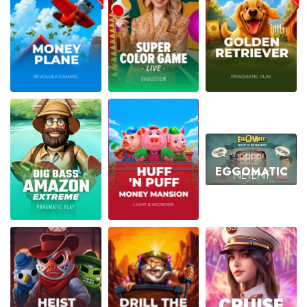
EGGOMATIC
NETENT