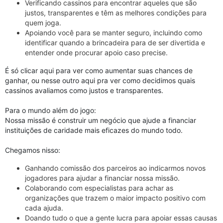
Verificando cassinos para encontrar aqueles que são
justos, transparentes e têm as melhores condições para
quem joga.
Apoiando você para se manter seguro, incluindo como
identificar quando a brincadeira para de ser divertida e
entender onde procurar apoio caso precise.
É só clicar aqui para ver como aumentar suas chances de
ganhar, ou nesse outro aqui pra ver como decidimos quais
cassinos avaliamos como justos e transparentes.
Para o mundo além do jogo:
Nossa missão é construir um negócio que ajude a financiar
instituições de caridade mais eficazes do mundo todo.
Chegamos nisso:
Ganhando comissão dos parceiros ao indicarmos novos
jogadores para ajudar a financiar nossa missão.
Colaborando com especialistas para achar as
organizações que trazem o maior impacto positivo com
cada ajuda.
Doando tudo o que a gente lucra para apoiar essas causas