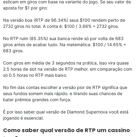
esticam em giros com base na variante do jogo. Se seu valor de
aposta for $1 por giro:
Na versão boa (RTP de 96.34%) seus $100 rendem perto de
2732 giros no total. A conta é: $100 / 3.66% = 2732 giros.
No RTP ruim (85.35%) sua banca rende só por volta de 683
giros antes de acabar tudo. Na matemática: $100 / 14.65% =
683 giros.
Com giros em média de 3 segundos na prática, isso vira quase
2.5 horas de slot na versão de RTP melhor. em comparação com
só 0.5 horas no RTP mais baixo.
No fim das contas escolher a versão pior de RTP significa que
seus fundos somem mais rápido. e tirando suas chances de
bater prêmios grandes com força.
É por isso saber qual versão de Diamond Supernova você está
jogando é essencial.
Como saber qual versão de RTP um cassino