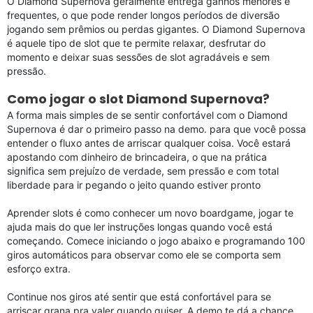
O Diamond Supernova geralmente entrega ganhos menores e
frequentes, o que pode render longos períodos de diversão
jogando sem prêmios ou perdas gigantes. O Diamond Supernova
é aquele tipo de slot que te permite relaxar, desfrutar do
momento e deixar suas sessões de slot agradáveis e sem
pressão.
Como jogar o slot Diamond Supernova?
A forma mais simples de se sentir confortável com o Diamond
Supernova é dar o primeiro passo na demo. para que você possa
entender o fluxo antes de arriscar qualquer coisa. Você estará
apostando com dinheiro de brincadeira, o que na prática
significa sem prejuízo de verdade, sem pressão e com total
liberdade para ir pegando o jeito quando estiver pronto
Aprender slots é como conhecer um novo boardgame, jogar te
ajuda mais do que ler instruções longas quando você está
começando. Comece iniciando o jogo abaixo e programando 100
giros automáticos para observar como ele se comporta sem
esforço extra.
Continue nos giros até sentir que está confortável para se
arriscar grana pra valer quando quiser. A demo te dá a chance