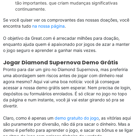
tão importantes. que criam mudanças significativas
continuamente.
Se você quiser ver os comprovantes das nossas doações, você
encontra tudo
na nossa página
.
O objetivo da Great.com é arrecadar milhões para doação,
enquanto ajuda quem é apaixonado por jogos de azar a manter
o jogo seguro e aprender a ganhar mais vezes.
Jogar Diamond Supernova Demo Grátis
Pronto para dar um giro no Diamond Supernova, mas preferiria
uma abordagem sem riscos antes de jogar com dinheiro real
agora mesmo? Aqui vai uma boa notícia: você já consegue
acessar a nossa demo grátis sem esperar. Nem precisa de login,
depósitos ou formulários enrolados. É só clicar no jogo no topo
da página e num instante, você já vai estar girando só pra se
divertir.
Claro, como é apenas um
demo gratuito do jogo
, as vitórias aqui
são puramente por diversão, não dá pra sacar o dinheiro. Mas a
demo é perfeito para aprender o jogo, e sacar os bônus e se ligar