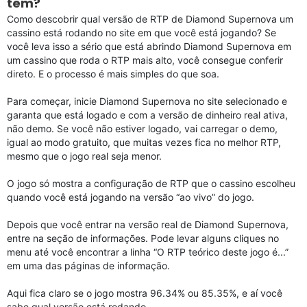
tem?
Como descobrir qual versão de RTP de Diamond Supernova um
cassino está rodando no site em que você está jogando? Se
você leva isso a sério que está abrindo Diamond Supernova em
um cassino que roda o RTP mais alto, você consegue conferir
direto. E o processo é mais simples do que soa.
Para começar, inicie Diamond Supernova no site selecionado e
garanta que está logado e com a versão de dinheiro real ativa,
não demo. Se você não estiver logado, vai carregar o demo,
igual ao modo gratuito, que muitas vezes fica no melhor RTP,
mesmo que o jogo real seja menor.
O jogo só mostra a configuração de RTP que o cassino escolheu
quando você está jogando na versão “ao vivo” do jogo.
Depois que você entrar na versão real de Diamond Supernova,
entre na seção de informações. Pode levar alguns cliques no
menu até você encontrar a linha “O RTP teórico deste jogo é...”
em uma das páginas de informação.
Aqui fica claro se o jogo mostra 96.34% ou 85.35%, e aí você
sabe qual versão está rodando.