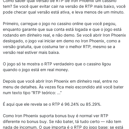
Como saber qual versão de RTP de Iron Phoenix um cassino
tem? Se você quer evitar cair na versão de RTP mais baixo, você
pode checar qual versão está ativa, e leva menos de um minuto.
Primeiro, carregue o jogo no cassino online que você pegou,
enquanto garante que sua conta está logada e que o jogo está
rodando em dinheiro real, e não demo. Se você abrir Iron Phoenix
deslogado, o jogo vai iniciar em demo no Iron Phoenix, como a
versão gratuita, que costuma ter o melhor RTP, mesmo se a
versão real estiver mais baixa.
O jogo só te mostra o RTP verdadeiro que o cassino ligou
quando o jogo está em real money.
Depois que você abrir Iron Phoenix em dinheiro real, entre no
menu de detalhes. Às vezes fica meio escondido até você bater
num texto tipo “RTP teórico: ...”
É aqui que ele revela se o RTP é 96.24% ou 85.29%.
Como Iron Phoenix suporta bonus buy é normal ver RTP
diferente no bonus buy. Se não bater, tá tudo certo — não tem
nada de incomum. O que importa é o RTP do jogo base: se está