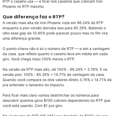
RTP o cassino usa — e ficar nos cassinos que colocam Iron
Phoenix no RTP máximo.
Que diferença faz o RTP?
A versão mais alta de Iron Phoenix roda em 96.24% de RTP
enquanto a pior versão derruba isso para 85.29%. Batendo o
olho esse gap de 10.95% pode parecer pouco mas no fim vira
uma diferença grande.
O ponto-chave não é só o número de RTP — e sim a vantagem
da casa. que reflete quanto o cassino leva em média em cada
giro. Você chega nisso 100% menos o RTP.
Na versão de RTP mais alto, dá 100% - 96.24% = 3.76%. E na
versão pior: 100% - 85.29% = 14.71% de vantagem da casa.
Quando você compara os dois valores direto 3.76% x 14.71% dá
pra entender o tamanho do impacto.
Para ficar mais claro vamos destrinchar os números para
descobrir quantos giros $100 cobrem dependendo do RTP que
você está usando. Com $1 por giro:
No ajuste top de RTP (96.24%) seu depósito de $100 vira por