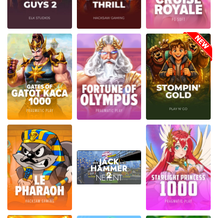
JACK
HAMMER
2
NETENT