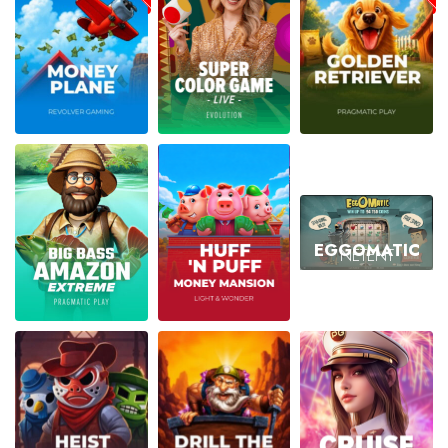
EGGOMATIC
NETENT