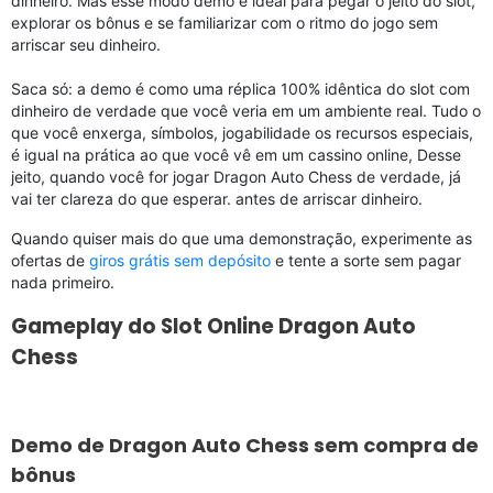
dinheiro. Mas esse modo demo é ideal para pegar o jeito do slot,
explorar os bônus e se familiarizar com o ritmo do jogo sem
arriscar seu dinheiro.
Saca só: a demo é como uma réplica 100% idêntica do slot com
dinheiro de verdade que você veria em um ambiente real. Tudo o
que você enxerga, símbolos, jogabilidade os recursos especiais,
é igual na prática ao que você vê em um cassino online, Desse
jeito, quando você for jogar Dragon Auto Chess de verdade, já
vai ter clareza do que esperar. antes de arriscar dinheiro.
Quando quiser mais do que uma demonstração, experimente as
ofertas de
giros grátis sem depósito
e tente a sorte sem pagar
nada primeiro.
Gameplay do Slot Online Dragon Auto
Chess
Demo de Dragon Auto Chess sem compra de
bônus