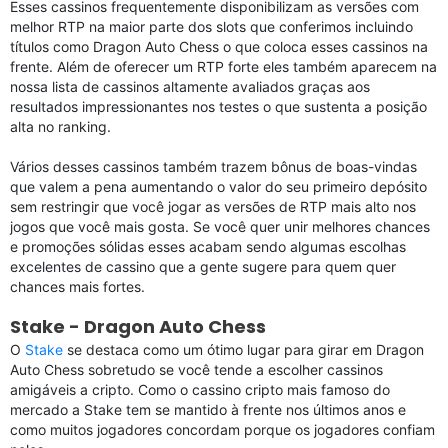
Esses cassinos frequentemente disponibilizam as versões com
melhor RTP na maior parte dos slots que conferimos incluindo
títulos como Dragon Auto Chess o que coloca esses cassinos na
frente. Além de oferecer um RTP forte eles também aparecem na
nossa lista de cassinos altamente avaliados graças aos
resultados impressionantes nos testes o que sustenta a posição
alta no ranking.
Vários desses cassinos também trazem bônus de boas-vindas
que valem a pena aumentando o valor do seu primeiro depósito
sem restringir que você jogar as versões de RTP mais alto nos
jogos que você mais gosta. Se você quer unir melhores chances
e promoções sólidas esses acabam sendo algumas escolhas
excelentes de cassino que a gente sugere para quem quer
chances mais fortes.
Stake - Dragon Auto Chess
O
Stake
se destaca como um ótimo lugar para girar em Dragon
Auto Chess sobretudo se você tende a escolher cassinos
amigáveis a cripto. Como o cassino cripto mais famoso do
mercado a Stake tem se mantido à frente nos últimos anos e
como muitos jogadores concordam porque os jogadores confiam