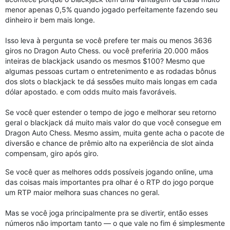
menor apenas 0,5% quando jogado perfeitamente fazendo seu
dinheiro ir bem mais longe.
Isso leva à pergunta se você prefere ter mais ou menos 3636
giros no Dragon Auto Chess. ou você preferiria 20.000 mãos
inteiras de blackjack usando os mesmos $100? Mesmo que
algumas pessoas curtam o entretenimento e as rodadas bônus
dos slots o blackjack te dá sessões muito mais longas em cada
dólar apostado. e com odds muito mais favoráveis.
Se você quer estender o tempo de jogo e melhorar seu retorno
geral o blackjack dá muito mais valor do que você consegue em
Dragon Auto Chess. Mesmo assim, muita gente acha o pacote de
diversão e chance de prêmio alto na experiência de slot ainda
compensam, giro após giro.
Se você quer as melhores odds possíveis jogando online, uma
das coisas mais importantes pra olhar é o RTP do jogo porque
um RTP maior melhora suas chances no geral.
Mas se você joga principalmente pra se divertir, então esses
números não importam tanto — o que vale no fim é simplesmente