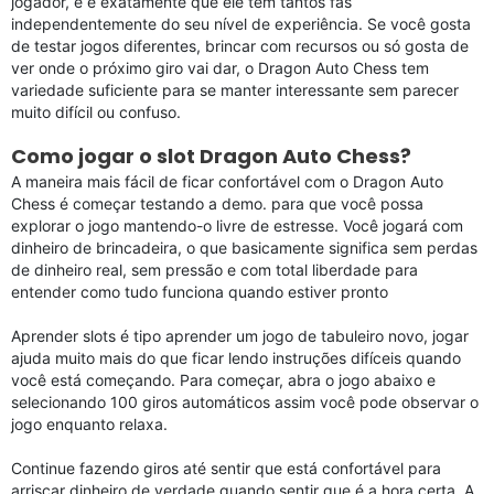
jogador, e é exatamente que ele tem tantos fãs
independentemente do seu nível de experiência. Se você gosta
de testar jogos diferentes, brincar com recursos ou só gosta de
ver onde o próximo giro vai dar, o Dragon Auto Chess tem
variedade suficiente para se manter interessante sem parecer
muito difícil ou confuso.
Como jogar o slot Dragon Auto Chess?
A maneira mais fácil de ficar confortável com o Dragon Auto
Chess é começar testando a demo. para que você possa
explorar o jogo mantendo-o livre de estresse. Você jogará com
dinheiro de brincadeira, o que basicamente significa sem perdas
de dinheiro real, sem pressão e com total liberdade para
entender como tudo funciona quando estiver pronto
Aprender slots é tipo aprender um jogo de tabuleiro novo, jogar
ajuda muito mais do que ficar lendo instruções difíceis quando
você está começando. Para começar, abra o jogo abaixo e
selecionando 100 giros automáticos assim você pode observar o
jogo enquanto relaxa.
Continue fazendo giros até sentir que está confortável para
arriscar dinheiro de verdade quando sentir que é a hora certa. A