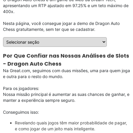
apresentando um RTP ajustado em 97.25% e um teto máximo de
400x.
Nesta página, você consegue jogar a demo de Dragon Auto
Chess gratuitamente, sem ter que se cadastrar.
Por Que Confiar nas Nossas Análises de Slots
- Dragon Auto Chess
Na Great.com, seguimos com duas missões, uma para quem joga
e outra para o resto do mundo.
Para os jogadores:
Nossa missão principal é aumentar as suas chances de ganhar, e
manter a experiência sempre seguro.
Conseguimos isso:
Revelando quais jogos têm maior probabilidade de pagar,
e como jogar de um jeito mais inteligente.