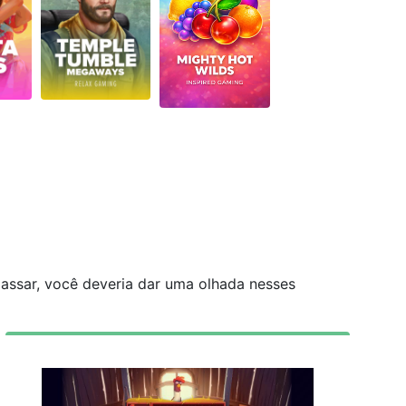
 passar, você deveria dar uma olhada nesses