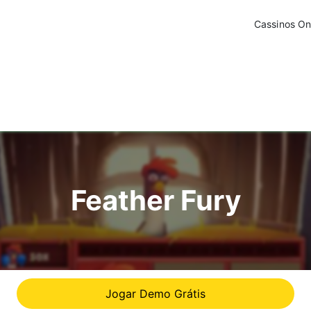
Cassinos On
Feather Fury
Jogar Demo Grátis