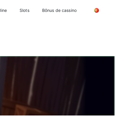
line
Slots
Bônus de cassino
Portugal