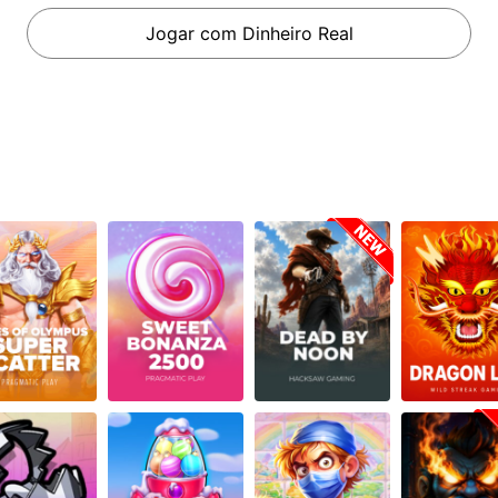
Jogar com Dinheiro Real