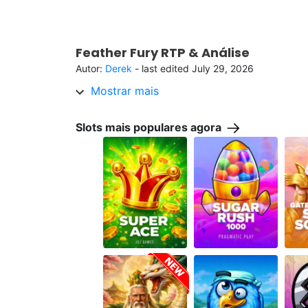
Feather Fury RTP & Análise
Autor:
Derek
- last edited
July 29, 2026
Mostrar mais
Slots mais populares agora