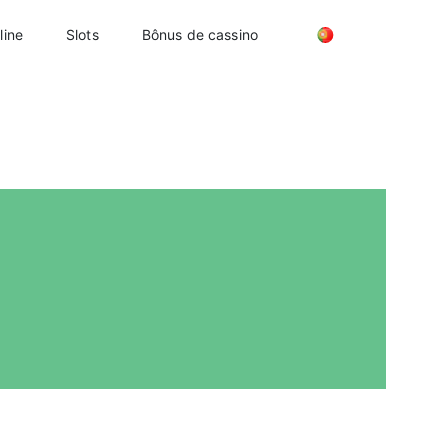
line
Slots
Bônus de cassino
Portugal