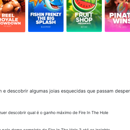
am e descobrir algumas joias esquecidas que passam desper
Quer descobrir qual é o ganho máximo de Fire In The Hole
 pela demo completa do Fire In The Hole 3 até os insights