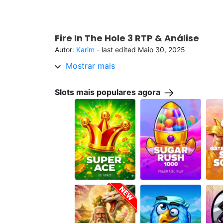
Fire In The Hole 3 RTP & Análise
Autor:
Karim
- last edited
Maio 30, 2025
Mostrar mais
Slots mais populares agora