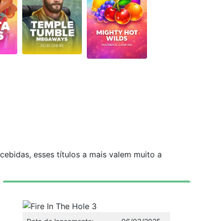
cebidas, esses títulos a mais valem muito a