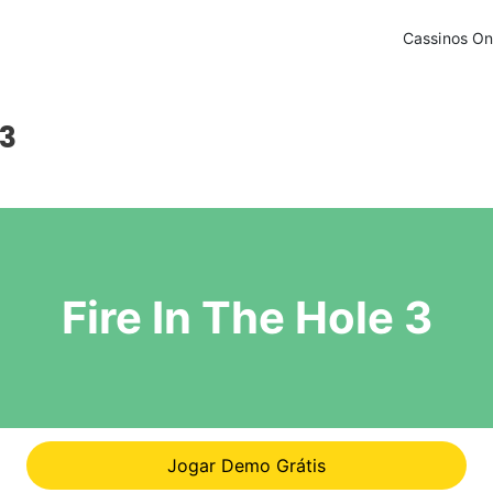
Cassinos On
 3
Fire In The Hole 3
Jogar Demo Grátis