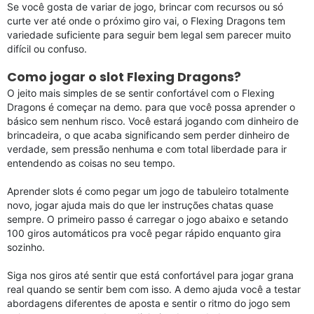
Se você gosta de variar de jogo, brincar com recursos ou só
curte ver até onde o próximo giro vai, o Flexing Dragons tem
variedade suficiente para seguir bem legal sem parecer muito
difícil ou confuso.
Como jogar o slot Flexing Dragons?
O jeito mais simples de se sentir confortável com o Flexing
Dragons é começar na demo. para que você possa aprender o
básico sem nenhum risco. Você estará jogando com dinheiro de
brincadeira, o que acaba significando sem perder dinheiro de
verdade, sem pressão nenhuma e com total liberdade para ir
entendendo as coisas no seu tempo.
Aprender slots é como pegar um jogo de tabuleiro totalmente
novo, jogar ajuda mais do que ler instruções chatas quase
sempre. O primeiro passo é carregar o jogo abaixo e setando
100 giros automáticos pra você pegar rápido enquanto gira
sozinho.
Siga nos giros até sentir que está confortável para jogar grana
real quando se sentir bem com isso. A demo ajuda você a testar
abordagens diferentes de aposta e sentir o ritmo do jogo sem