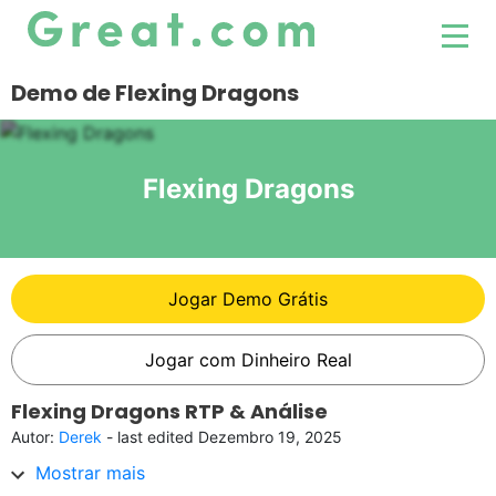
Demo de Flexing Dragons
Flexing Dragons
Jogar Demo Grátis
Jogar com Dinheiro Real
Flexing Dragons RTP & Análise
Autor:
Derek
- last edited
Dezembro 19, 2025
Mostrar mais