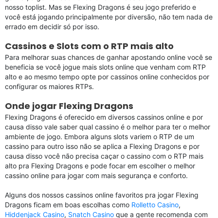
nosso toplist. Mas se Flexing Dragons é seu jogo preferido e
você está jogando principalmente por diversão, não tem nada de
errado em decidir só por isso.
Cassinos e Slots com o RTP mais alto
Para melhorar suas chances de ganhar apostando online você se
beneficia se você jogue mais slots online que venham com RTP
alto e ao mesmo tempo opte por cassinos online conhecidos por
configurar os maiores RTPs.
Onde jogar Flexing Dragons
Flexing Dragons é oferecido em diversos cassinos online e por
causa disso vale saber qual cassino é o melhor para ter o melhor
ambiente de jogo. Embora alguns slots variem o RTP de um
cassino para outro isso não se aplica a Flexing Dragons e por
causa disso você não precisa caçar o cassino com o RTP mais
alto pra Flexing Dragons e pode focar em escolher o melhor
cassino online para jogar com mais segurança e conforto.
Alguns dos nossos cassinos online favoritos pra jogar Flexing
Dragons ficam em boas escolhas como
Rolletto Casino
,
Hiddenjack Casino
,
Snatch Casino
que a gente recomenda com