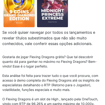
Se você quiser navegar por todos os lançamentos e
revelar títulos subestimados que não são muito
conhecidos, vale conferir essas opções adicionais.
Gostaria de jogar Flexing Dragons grátis? Que tal descobrir
quanto dá para ganhar no máximo no Flexing Dragons? Bem-
vindo! Esse é o lugar perfeito.
Esta análise foi feita para trazer tudo o que você procura, com
acesso à demo completa do Flexing Dragons até os insights de
especialistas detalhando o RTP (Retorno para o Jogador),
volatilidade, funções especiais e muito mais.
O Flexing Dragons é um slot de High , lançado pela OneTouch,
vindo com RTP de 96.26% e um ganho máximo de 10.000x.