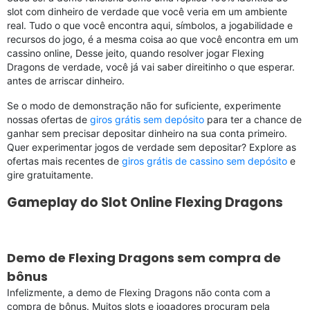
slot com dinheiro de verdade que você veria em um ambiente
real. Tudo o que você encontra aqui, símbolos, a jogabilidade e
recursos do jogo, é a mesma coisa ao que você encontra em um
cassino online, Desse jeito, quando resolver jogar Flexing
Dragons de verdade, você já vai saber direitinho o que esperar.
antes de arriscar dinheiro.
Se o modo de demonstração não for suficiente, experimente
nossas ofertas de
giros grátis sem depósito
para ter a chance de
ganhar sem precisar depositar dinheiro na sua conta primeiro.
Quer experimentar jogos de verdade sem depositar? Explore as
ofertas mais recentes de
giros grátis de cassino sem depósito
e
gire gratuitamente.
Gameplay do Slot Online Flexing Dragons
Demo de Flexing Dragons sem compra de
bônus
Infelizmente, a demo de Flexing Dragons não conta com a
compra de bônus. Muitos slots e jogadores procuram pela