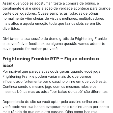
Assim que você se acostumar, teste a compra de bônus, e
geralmente é aí é onde a ação de verdade acontece para grande
parte dos jogadores. Quase sempre, as rodadas de bônus
normalmente vêm cheias de visuais melhores, multiplicadores
mais altos e aquela emoção toda que faz os slots serem tão
divertidos.
Divirta-se na sua sessão de demo grátis do Frightening Frankie
e, se você tiver feedback ou alguma questão vamos adorar te
ouvir quando for melhor pra você!
Frightening Frankie RTP – Fique atento a
isso!
Por incrível que pareça suas odds gerais quando você joga
Frightening Frankie podem variar mais do que parece
influenciado fortemente por o cassino online em que você está.
Continua sendo o mesmo jogo com os mesmos rolos e os
mesmos bônus mas as odds “por baixo do capô” são diferentes.
Dependendo do site se você optar pelo cassino online errado
você pode ver sua banca evaporar mais de cinquenta por cento
mais rápido do que em outro cassino. Olha como isso rola.