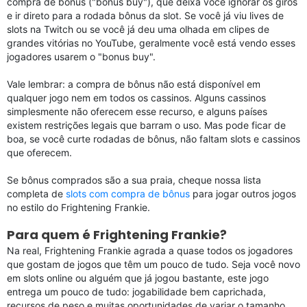
compra de bônus ("bonus buy"), que deixa você ignorar os giros
e ir direto para a rodada bônus da slot. Se você já viu lives de
slots na Twitch ou se você já deu uma olhada em clipes de
grandes vitórias no YouTube, geralmente você está vendo esses
jogadores usarem o "bonus buy".
Vale lembrar: a compra de bônus não está disponível em
qualquer jogo nem em todos os cassinos. Alguns cassinos
simplesmente não oferecem esse recurso, e alguns países
existem restrições legais que barram o uso. Mas pode ficar de
boa, se você curte rodadas de bônus, não faltam slots e cassinos
que oferecem.
Se bônus comprados são a sua praia, cheque nossa lista
completa de
slots com compra de bônus
para jogar outros jogos
no estilo do Frightening Frankie.
Para quem é Frightening Frankie?
Na real, Frightening Frankie agrada a quase todos os jogadores
que gostam de jogos que têm um pouco de tudo. Seja você novo
em slots online ou alguém que já jogou bastante, este jogo
entrega um pouco de tudo: jogabilidade bem caprichada,
recursos de peso e muitas oportunidades de variar o tamanho