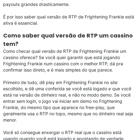
payouts grandes drasticamente.
É por isso saber qual versão de RTP de Frightening Frankie está
ativa é essencial.
Como saber qual versão de RTP um cassino
tem?
Como checar qual versão de RTP de Frightening Frankie um
cassino oferece? Se você quer garantir que está jogando
Frightening Frankie num cassino com o melhor RTP, dá pra
confirmar isso direto, e é mais simples do que parece.
Primeiro de tudo, dê play em Frightening Frankie no site
escolhido, e dê uma conferida se você está logado e que você
está na versão de dinheiro real, e não no modo demo. Se você
entrar sem login, o jogo vai iniciar em demo no Frightening
Frankie, do mesmo tipo que aparece no free-play, que
geralmente usa o RTP no topo, mesmo que no dinheiro real seja
menor.
Você só consegue enxergar o RTP real que o cassino está
usando quando você está logado e apostando de verdade.