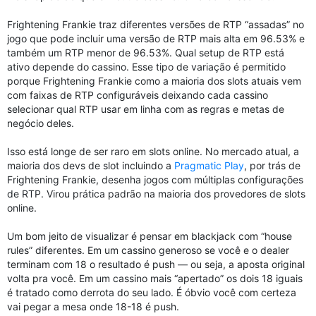
Frightening Frankie traz diferentes versões de RTP “assadas” no
jogo que pode incluir uma versão de RTP mais alta em 96.53% e
também um RTP menor de 96.53%. Qual setup de RTP está
ativo depende do cassino. Esse tipo de variação é permitido
porque Frightening Frankie como a maioria dos slots atuais vem
com faixas de RTP configuráveis deixando cada cassino
selecionar qual RTP usar em linha com as regras e metas de
negócio deles.
Isso está longe de ser raro em slots online. No mercado atual, a
maioria dos devs de slot incluindo a
Pragmatic Play
, por trás de
Frightening Frankie, desenha jogos com múltiplas configurações
de RTP. Virou prática padrão na maioria dos provedores de slots
online.
Um bom jeito de visualizar é pensar em blackjack com “house
rules” diferentes. Em um cassino generoso se você e o dealer
terminam com 18 o resultado é push — ou seja, a aposta original
volta pra você. Em um cassino mais “apertado” os dois 18 iguais
é tratado como derrota do seu lado. É óbvio você com certeza
vai pegar a mesa onde 18-18 é push.