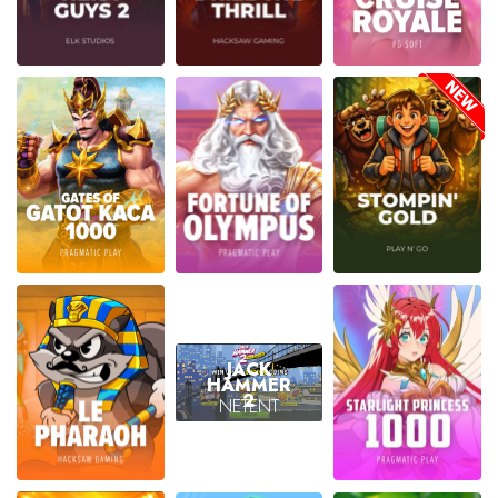
JACK
HAMMER
2
NETENT