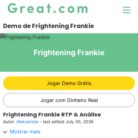
Demo de Frightening Frankie
Frightening Frankie
Jogar Demo Grátis
Jogar com Dinheiro Real
Frightening Frankie RTP & Análise
Autor:
Aleksandar
- last edited
July 30, 2026
Mostrar mais