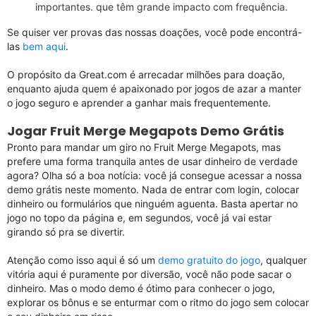
importantes. que têm grande impacto com frequência.
Se quiser ver provas das nossas doações, você pode encontrá-
las
bem aqui
.
O propósito da Great.com é arrecadar milhões para doação,
enquanto ajuda quem é apaixonado por jogos de azar a manter
o jogo seguro e aprender a ganhar mais frequentemente.
Jogar Fruit Merge Megapots Demo Grátis
Pronto para mandar um giro no Fruit Merge Megapots, mas
prefere uma forma tranquila antes de usar dinheiro de verdade
agora? Olha só a boa notícia: você já consegue acessar a nossa
demo grátis neste momento. Nada de entrar com login, colocar
dinheiro ou formulários que ninguém aguenta. Basta apertar no
jogo no topo da página e, em segundos, você já vai estar
girando só pra se divertir.
Atenção como isso aqui é só um
demo gratuito do jogo
, qualquer
vitória aqui é puramente por diversão, você não pode sacar o
dinheiro. Mas o modo demo é ótimo para conhecer o jogo,
explorar os bônus e se enturmar com o ritmo do jogo sem colocar