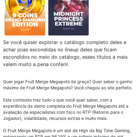
Se você quiser explorar o catálogo completo deles e
achar joias escondidas no lineup deles que ficam
escondidos no meio do catálogo, esses títulos a mais
valem muito a pena conferir.
Quer jogar Fruit Merge Megapots de graça? Quer saber o ganho
máximo de Fruit Merge Megapots? Você chegou ao site perfeito.
Este conteúdo traz tudo o que você quer saber, com a
experiência da demo completa do Fruit Merge Megapots até a
avaliação de especialistas com foco no RTP (Retorno para o
Jogador), volatilidade, recursos extras e muito mais.
O Fruit Merge Megapots é um slot de High da Big Time Gaming,
entregando um RTP em 96.19% e um prêmio máximo de até