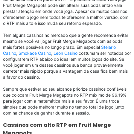
Fruit Merge Megapots pode sim alterar suas odds então vale
prestar atenção em onde você joga. Apesar de muitos cassinos
oferecerem o jogo nem todos te oferecem a melhor versão, com
o RTP mais alto e isso muda seu retorno esperado.
Tem alguns cassinos no mercado que a gente recomenda evitar
mesmo se você vai jogar Fruit Merge Megapots com as odds
mais fortes possíveis no longo prazo. Em especial
Stelario
Casino
,
Smokace Casino
,
Leon Casino
costumam ser notados por
configurarem RTP abaixo do ideal em muitos jogos do site. Se
você jogar em um desses cassinos sua banca provavelmente
derreter mais rápido porque a vantagem da casa fica bem mais
a favor do cassino.
Sempre que estiver ao seu alcance priorize cassinos confiáveis
que colocam Fruit Merge Megapots no RTP máximo de 96.19%
para jogar com a matemática mais a seu favor. É uma troca
simples que pode melhorar muito no tempo total de jogo junto
com na chance de ganhar durante a sessão.
Cassinos com alto RTP em Fruit Merge
Megapots