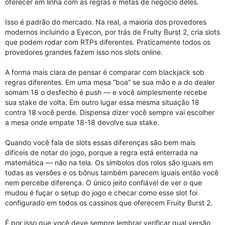
oferecer em linha com as regras e metas de negócio deles.
Isso é padrão do mercado. Na real, a maioria dos provedores
modernos incluindo a Eyecon, por trás de Fruity Burst 2, cria slots
que podem rodar com RTPs diferentes. Praticamente todos os
provedores grandes fazem isso nos slots online.
A forma mais clara de pensar é comparar com blackjack sob
regras diferentes. Em uma mesa “boa” se sua mão e a do dealer
somam 18 o desfecho é push — e você simplesmente recebe
sua stake de volta. Em outro lugar essa mesma situação 18
contra 18 você perde. Dispensa dizer você sempre vai escolher
a mesa onde empate 18-18 devolve sua stake.
Quando você fala de slots essas diferenças são bem mais
difíceis de notar do jogo, porque a regra está enterrada na
matemática — não na tela. Os símbolos dos rolos são iguais em
todas as versões e os bônus também parecem iguais então você
nem percebe diferença. O único jeito confiável de ver o que
mudou é fuçar o setup do jogo e checar como esse slot foi
configurado em todos os cassinos que oferecem Fruity Burst 2.
É por isso que você deve sempre lembrar verificar qual versão