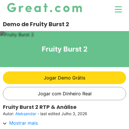
Demo de Fruity Burst 2
Fruity Burst 2
Jogar Demo Grátis
Jogar com Dinheiro Real
Fruity Burst 2 RTP & Análise
Autor:
Aleksandar
- last edited
Julho 3, 2026
Mostrar mais