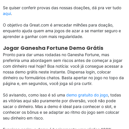
Se quiser conferir provas das nossas doações, dá pra ver tudo
aqui
.
O objetivo da Great.com é arrecadar milhões para doação,
enquanto ajuda quem ama jogos de azar a se manter seguro e
aprender a ganhar com mais regularidade.
Jogar Ganesha Fortune Demo Grátis
Pronto para dar umas rodadas no Ganesha Fortune, mas
preferiria uma abordagem sem riscos antes de começar a jogar
com dinheiro real hoje? Boa notícia: você já consegue acessar a
nossa demo grátis neste instante. Dispensa login, colocar
dinheiro ou formulários chatos. Basta apertar no jogo no topo da
página e, em segundos, você joga só pra curtir.
Só avisando, como isso é só uma
demo gratuito do jogo
, todas
as vitórias aqui são puramente por diversão, você não pode
sacar o dinheiro. Mas a demo é ideal para conhecer o slot, e
conhecer os bônus e se adaptar ao ritmo do jogo sem colocar
seu dinheiro em risco.