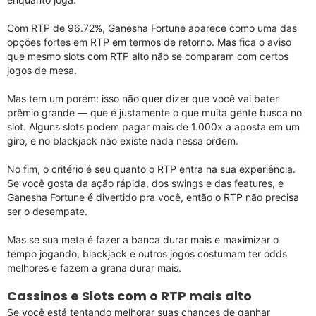
Com RTP de 96.72%, Ganesha Fortune aparece como uma das
opções fortes em RTP em termos de retorno. Mas fica o aviso
que mesmo slots com RTP alto não se comparam com certos
jogos de mesa.
Mas tem um porém: isso não quer dizer que você vai bater
prêmio grande — que é justamente o que muita gente busca no
slot. Alguns slots podem pagar mais de 1.000x a aposta em um
giro, e no blackjack não existe nada nessa ordem.
No fim, o critério é seu quanto o RTP entra na sua experiência.
Se você gosta da ação rápida, dos swings e das features, e
Ganesha Fortune é divertido pra você, então o RTP não precisa
ser o desempate.
Mas se sua meta é fazer a banca durar mais e maximizar o
tempo jogando, blackjack e outros jogos costumam ter odds
melhores e fazem a grana durar mais.
Cassinos e Slots com o RTP mais alto
Se você está tentando melhorar suas chances de ganhar