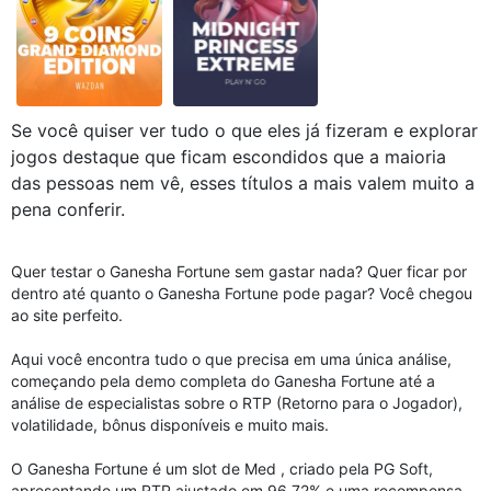
Se você quiser ver tudo o que eles já fizeram e explorar
jogos destaque que ficam escondidos que a maioria
das pessoas nem vê, esses títulos a mais valem muito a
pena conferir.
Quer testar o Ganesha Fortune sem gastar nada? Quer ficar por
dentro até quanto o Ganesha Fortune pode pagar? Você chegou
ao site perfeito.
Aqui você encontra tudo o que precisa em uma única análise,
começando pela demo completa do Ganesha Fortune até a
análise de especialistas sobre o RTP (Retorno para o Jogador),
volatilidade, bônus disponíveis e muito mais.
O Ganesha Fortune é um slot de Med , criado pela PG Soft,
apresentando um RTP ajustado em 96.72% e uma recompensa