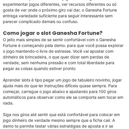
experimentar jogos diferentes, ver recursos diferentes ou só
gosta de ver onde o próximo giro vai dar, o Ganesha Fortune
entrega variedade suficiente para seguir interessante sem
parecer complicado demais ou confuso.
Como jogar o slot Ganesha Fortune?
O jeito mais simples de se sentir confortável com o Ganesha
Fortune é começando pela demo. para que você possa explorar
o jogo mantendo-o livre de estresse. Você vai apostar com
dinheiro de brincadeira, o que quer dizer sem perdas de
verdade, sem nenhuma pressão e com total liberdade para
pegar as coisas quando estiver pronto
Aprender slots é tipo pegar um jogo de tabuleiro novinho, jogar
ajuda mais do que ler instruções difíceis quase sempre. Para
começar, carregue o jogo abaixo e ajustando para 100 giros
automáticos para observar como ele se comporta sem tocar em
nada.
Siga nos giros até sentir que está confortável para colocar em
jogo dinheiro de verdade mesmo sempre que a ficha cair. A
demo te permite testar várias estratégias de aposta e ir se