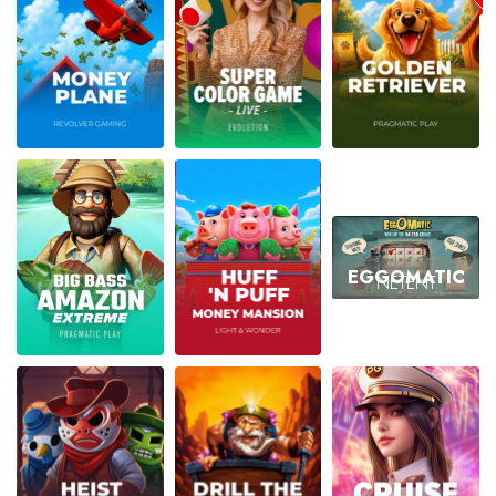
EGGOMATIC
NETENT