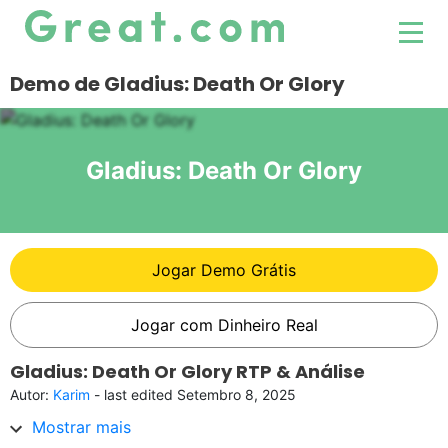
Demo de Gladius: Death Or Glory
Gladius: Death Or Glory
Jogar Demo Grátis
Jogar com Dinheiro Real
Gladius: Death Or Glory RTP & Análise
Autor:
Karim
- last edited
Setembro 8, 2025
Mostrar mais