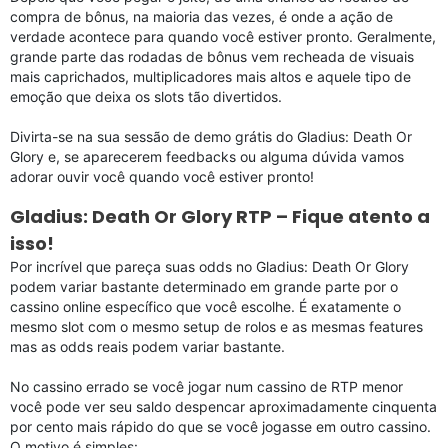
compra de bônus, na maioria das vezes, é onde a ação de
verdade acontece para quando você estiver pronto. Geralmente,
grande parte das rodadas de bônus vem recheada de visuais
mais caprichados, multiplicadores mais altos e aquele tipo de
emoção que deixa os slots tão divertidos.
Divirta-se na sua sessão de demo grátis do Gladius: Death Or
Glory e, se aparecerem feedbacks ou alguma dúvida vamos
adorar ouvir você quando você estiver pronto!
Gladius: Death Or Glory RTP – Fique atento a
isso!
Por incrível que pareça suas odds no Gladius: Death Or Glory
podem variar bastante determinado em grande parte por o
cassino online específico que você escolhe. É exatamente o
mesmo slot com o mesmo setup de rolos e as mesmas features
mas as odds reais podem variar bastante.
No cassino errado se você jogar num cassino de RTP menor
você pode ver seu saldo despencar aproximadamente cinquenta
por cento mais rápido do que se você jogasse em outro cassino.
O motivo é simples: