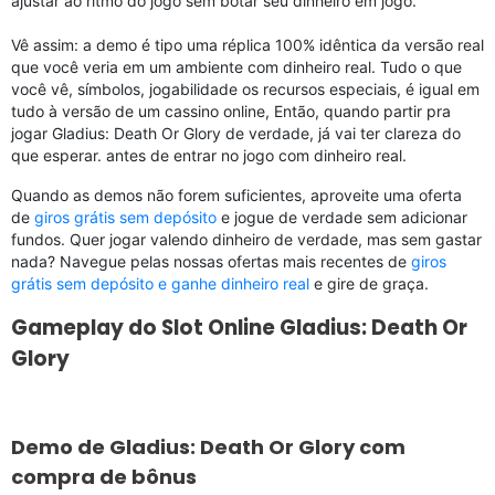
ajustar ao ritmo do jogo sem botar seu dinheiro em jogo.
Vê assim: a demo é tipo uma réplica 100% idêntica da versão real
que você veria em um ambiente com dinheiro real. Tudo o que
você vê, símbolos, jogabilidade os recursos especiais, é igual em
tudo à versão de um cassino online, Então, quando partir pra
jogar Gladius: Death Or Glory de verdade, já vai ter clareza do
que esperar. antes de entrar no jogo com dinheiro real.
Quando as demos não forem suficientes, aproveite uma oferta
de
giros grátis sem depósito
e jogue de verdade sem adicionar
fundos. Quer jogar valendo dinheiro de verdade, mas sem gastar
nada? Navegue pelas nossas ofertas mais recentes de
giros
grátis sem depósito e ganhe dinheiro real
e gire de graça.
Gameplay do Slot Online Gladius: Death Or
Glory
Demo de Gladius: Death Or Glory com
compra de bônus