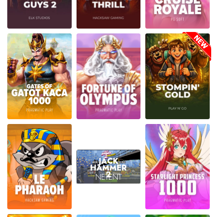
JACK
HAMMER
2
NETENT