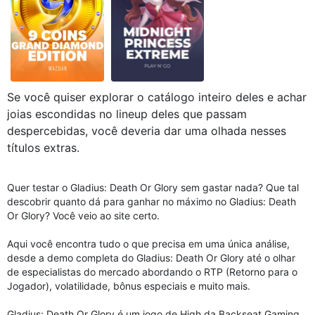
Se você quiser explorar o catálogo inteiro deles e achar
joias escondidas no lineup deles que passam
despercebidas, você deveria dar uma olhada nesses
títulos extras.
Quer testar o Gladius: Death Or Glory sem gastar nada? Que tal
descobrir quanto dá para ganhar no máximo no Gladius: Death
Or Glory? Você veio ao site certo.
Aqui você encontra tudo o que precisa em uma única análise,
desde a demo completa do Gladius: Death Or Glory até o olhar
de especialistas do mercado abordando o RTP (Retorno para o
Jogador), volatilidade, bônus especiais e muito mais.
Gladius: Death Or Glory é um jogo de High da Backseat Gaming,