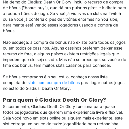
Na demo do Gladius: Death Or Glory, inclui o recurso de compra
de bônus ("bonus buy"), que dá pra pular os giros e ir direto para
a rodada bônus do jogo. Se você já viu lives de slots na Twitch
ou se você já conferiu clipes de vitórias enormes no YouTube,
geralmente está vendo esses jogadores usando a compra de
bônus.
Não esqueça: a compra de bônus não existe para todos os jogos
ou em todos os cassinos. Alguns cassinos preferem deixar esse
recurso de fora, e alguns países existem restrições legais que
impedem que ele seja usado. Mas não se preocupe, se você é do
time dos bônus, tem muitos slots cassinos para conhecer.
Se bônus comprados é o seu estilo, conheça nossa lista
completa de
slots com compra de bônus
para jogar outros jogos
no estilo do Gladius: Death Or Glory.
Para quem é Gladius: Death Or Glory?
Sinceramente, Gladius: Death Or Glory funciona para quase
todos os jogadores que querem uma experiência livre e flexível.
Seja você novo em slots online ou alguém mais experiente, este
slot entrega um pouco de tudo: jogabilidade bem redondinha,