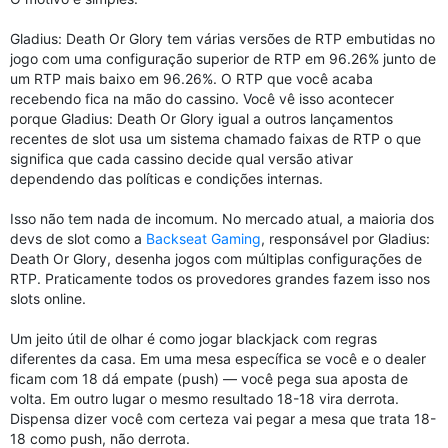
Gladius: Death Or Glory tem várias versões de RTP embutidas no
jogo com uma configuração superior de RTP em 96.26% junto de
um RTP mais baixo em 96.26%. O RTP que você acaba
recebendo fica na mão do cassino. Você vê isso acontecer
porque Gladius: Death Or Glory igual a outros lançamentos
recentes de slot usa um sistema chamado faixas de RTP o que
significa que cada cassino decide qual versão ativar
dependendo das políticas e condições internas.
Isso não tem nada de incomum. No mercado atual, a maioria dos
devs de slot como a
Backseat Gaming
, responsável por Gladius:
Death Or Glory, desenha jogos com múltiplas configurações de
RTP. Praticamente todos os provedores grandes fazem isso nos
slots online.
Um jeito útil de olhar é como jogar blackjack com regras
diferentes da casa. Em uma mesa específica se você e o dealer
ficam com 18 dá empate (push) — você pega sua aposta de
volta. Em outro lugar o mesmo resultado 18-18 vira derrota.
Dispensa dizer você com certeza vai pegar a mesa que trata 18-
18 como push, não derrota.