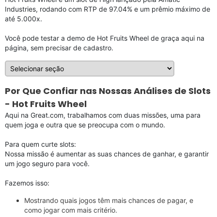
Industries, rodando com RTP de 97.04% e um prêmio máximo de
até 5.000x.
Você pode testar a demo de Hot Fruits Wheel de graça aqui na
página, sem precisar de cadastro.
Por Que Confiar nas Nossas Análises de Slots
- Hot Fruits Wheel
Aqui na Great.com, trabalhamos com duas missões, uma para
quem joga e outra que se preocupa com o mundo.
Para quem curte slots:
Nossa missão é aumentar as suas chances de ganhar, e garantir
um jogo seguro para você.
Fazemos isso:
Mostrando quais jogos têm mais chances de pagar, e
como jogar com mais critério.