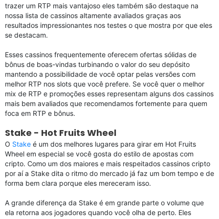
trazer um RTP mais vantajoso eles também são destaque na
nossa lista de cassinos altamente avaliados graças aos
resultados impressionantes nos testes o que mostra por que eles
se destacam.
Esses cassinos frequentemente oferecem ofertas sólidas de
bônus de boas-vindas turbinando o valor do seu depósito
mantendo a possibilidade de você optar pelas versões com
melhor RTP nos slots que você prefere. Se você quer o melhor
mix de RTP e promoções esses representam alguns dos cassinos
mais bem avaliados que recomendamos fortemente para quem
foca em RTP e bônus.
Stake - Hot Fruits Wheel
O
Stake
é um dos melhores lugares para girar em Hot Fruits
Wheel em especial se você gosta do estilo de apostas com
cripto. Como um dos maiores e mais respeitados cassinos cripto
por aí a Stake dita o ritmo do mercado já faz um bom tempo e de
forma bem clara porque eles mereceram isso.
A grande diferença da Stake é em grande parte o volume que
ela retorna aos jogadores quando você olha de perto. Eles