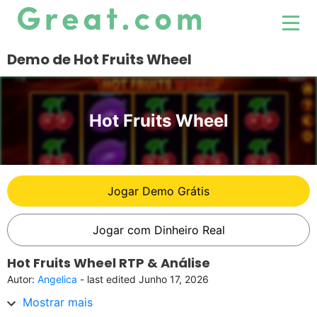
Demo de Hot Fruits Wheel
Hot Fruits Wheel
Jogar Demo Grátis
Jogar com Dinheiro Real
Hot Fruits Wheel RTP & Análise
Autor:
Angelica
- last edited
Junho 17, 2026
Mostrar mais