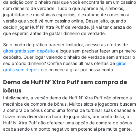
da edição com dinheiro real que você encontraria em um cassino
com dinheiro de verdade. Tudo o que aparece aí, símbolos,
jogabilidade e mecânicas especiais, é exatamente o mesmo à
versão que você vê num cassino online, Desse jeito, quando
decidir jogar Huff N’ Xtra Puff de verdade, já vai ter clareza do
que esperar. antes de gastar dinheiro de verdade.
Se o modo de prática parecer limitador, acesse as ofertas de
giros grátis sem depósito
e jogue sem precisar fazer um primeiro
depósito. Quer jogar valendo dinheiro de verdade sem arriscar o
seu próprio dinheiro? Confira nossas últimas ofertas de
giros
grátis sem depósito
e comece a girar por nossa conta.
Demo de Huff N’ Xtra Puff sem compra de
bônus
Infelizmente, a versão demo de Huff N’ Xtra Puff não oferece a
mecânica de compra de bônus. Muitos slots e jogadores buscam
a compra de bônus como uma forma de turbinar suas chances e
trazer mais diversão na hora de jogar slots, por conta disso, o
Huff N’ Xtra Puff não oferecer uma opção de compra de bônus
acaba sendo um ponto negativo em potencial pra muita gente.