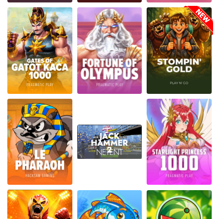
JACK
HAMMER
2
NETENT