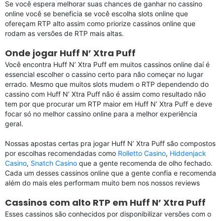
Se você espera melhorar suas chances de ganhar no cassino
online você se beneficia se você escolha slots online que
ofereçam RTP alto assim como priorize cassinos online que
rodam as versões de RTP mais altas.
Onde jogar Huff N’ Xtra Puff
Você encontra Huff N’ Xtra Puff em muitos cassinos online daí é
essencial escolher o cassino certo para não começar no lugar
errado. Mesmo que muitos slots mudem o RTP dependendo do
cassino com Huff N’ Xtra Puff não é assim como resultado não
tem por que procurar um RTP maior em Huff N’ Xtra Puff e deve
focar só no melhor cassino online para a melhor experiência
geral.
Nossas apostas certas pra jogar Huff N’ Xtra Puff são compostos
por escolhas recomendadas como
Rolletto Casino
,
Hiddenjack
Casino
,
Snatch Casino
que a gente recomenda de olho fechado.
Cada um desses cassinos online que a gente confia e recomenda
além do mais eles performam muito bem nos nossos reviews
Cassinos com alto RTP em Huff N’ Xtra Puff
Esses cassinos são conhecidos por disponibilizar versões com o