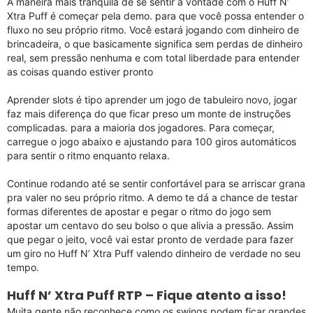
A maneira mais tranquila de se sentir à vontade com o Huff N’
Xtra Puff é começar pela demo. para que você possa entender o
fluxo no seu próprio ritmo. Você estará jogando com dinheiro de
brincadeira, o que basicamente significa sem perdas de dinheiro
real, sem pressão nenhuma e com total liberdade para entender
as coisas quando estiver pronto
Aprender slots é tipo aprender um jogo de tabuleiro novo, jogar
faz mais diferença do que ficar preso um monte de instruções
complicadas. para a maioria dos jogadores. Para começar,
carregue o jogo abaixo e ajustando para 100 giros automáticos
para sentir o ritmo enquanto relaxa.
Continue rodando até se sentir confortável para se arriscar grana
pra valer no seu próprio ritmo. A demo te dá a chance de testar
formas diferentes de apostar e pegar o ritmo do jogo sem
apostar um centavo do seu bolso o que alivia a pressão. Assim
que pegar o jeito, você vai estar pronto de verdade para fazer
um giro no Huff N’ Xtra Puff valendo dinheiro de verdade no seu
tempo.
Huff N’ Xtra Puff RTP – Fique atento a isso!
Muita gente não reconhece como os swings podem ficar grandes