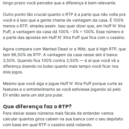
longo prazo você percebe que a diferença é bem relevante.
Outro ponto tão crucial quanto o RTP é a parte que não volta pra
você e é isso que a gente chama de vantagem da casa. É 100%
menos o RTP, simples assim. Isso quer dizer que, em Huff N’ Xtra
Puff, a vantagem da casa dá 100% - 0% = 100%. Esse número é
a parte das apostas em Huff N’ Xtra Puff que fica com o cassino.
Agora compara com Wanted Dead or a Wild, que é high RTP, que
tem 96,50% de RTP. A vantagem da casa nesse slot é baixa:
3,50%. Quando fica 100% contra 3,50% — é aí que você vê a
diferença doendo no bolso quanto mais tempo você ficar nos
dois jogos.
Mesmo que você siga e jogue Huff N’ Xtra Puff porque curte as
features e o entretenimento se você estivesse jogando só pelo
EV então seria um slot pra pular.
Que diferença faz o RTP?
Para deixar esses números mais fáceis de entender vamos
calcular quantos giros cabem na sua banca com o seu depósito
com base em qual RTP o cassino está rodando.