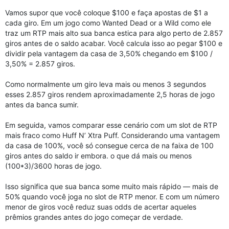
Vamos supor que você coloque $100 e faça apostas de $1 a
cada giro. Em um jogo como Wanted Dead or a Wild como ele
traz um RTP mais alto sua banca estica para algo perto de 2.857
giros antes de o saldo acabar. Você calcula isso ao pegar $100 e
dividir pela vantagem da casa de 3,50% chegando em $100 /
3,50% = 2.857 giros.
Como normalmente um giro leva mais ou menos 3 segundos
esses 2.857 giros rendem aproximadamente 2,5 horas de jogo
antes da banca sumir.
Em seguida, vamos comparar esse cenário com um slot de RTP
mais fraco como Huff N’ Xtra Puff. Considerando uma vantagem
da casa de 100%, você só consegue cerca de na faixa de 100
giros antes do saldo ir embora. o que dá mais ou menos
(100*3)/3600 horas de jogo.
Isso significa que sua banca some muito mais rápido — mais de
50% quando você joga no slot de RTP menor. E com um número
menor de giros você reduz suas odds de acertar aqueles
prêmios grandes antes do jogo começar de verdade.