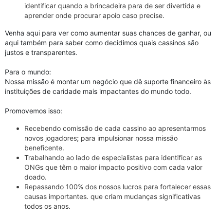
identificar quando a brincadeira para de ser divertida e
aprender onde procurar apoio caso precise.
Venha aqui para ver como aumentar suas chances de ganhar, ou
aqui também para saber como decidimos quais cassinos são
justos e transparentes.
Para o mundo:
Nossa missão é montar um negócio que dê suporte financeiro às
instituições de caridade mais impactantes do mundo todo.
Promovemos isso:
Recebendo comissão de cada cassino ao apresentarmos
novos jogadores; para impulsionar nossa missão
beneficente.
Trabalhando ao lado de especialistas para identificar as
ONGs que têm o maior impacto positivo com cada valor
doado.
Repassando 100% dos nossos lucros para fortalecer essas
causas importantes. que criam mudanças significativas
todos os anos.