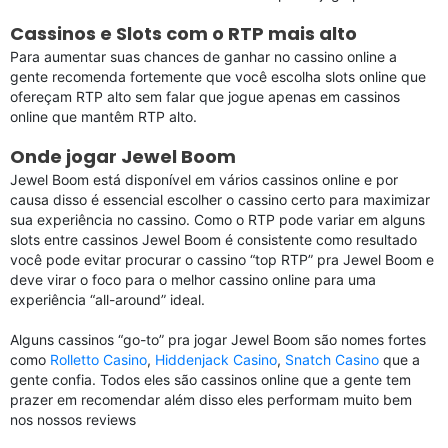
Cassinos e Slots com o RTP mais alto
Para aumentar suas chances de ganhar no cassino online a
gente recomenda fortemente que você escolha slots online que
ofereçam RTP alto sem falar que jogue apenas em cassinos
online que mantêm RTP alto.
Onde jogar Jewel Boom
Jewel Boom está disponível em vários cassinos online e por
causa disso é essencial escolher o cassino certo para maximizar
sua experiência no cassino. Como o RTP pode variar em alguns
slots entre cassinos Jewel Boom é consistente como resultado
você pode evitar procurar o cassino “top RTP” pra Jewel Boom e
deve virar o foco para o melhor cassino online para uma
experiência “all-around” ideal.
Alguns cassinos “go-to” pra jogar Jewel Boom são nomes fortes
como
Rolletto Casino
,
Hiddenjack Casino
,
Snatch Casino
que a
gente confia. Todos eles são cassinos online que a gente tem
prazer em recomendar além disso eles performam muito bem
nos nossos reviews