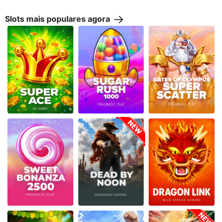
Slots mais populares agora