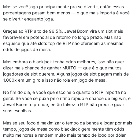
Mas se você joga principalmente pra se divertir, então essas
porcentagens pesam bem menos — o que mais importa é você
se divertir enquanto joga.
Graças ao RTP alto de 96.5%, Jewel Boom vira um slot mais
favorável em potencial de retorno no longo prazo. Mas não
esquece que até slots top de RTP não oferecem as mesmas
odds de jogos de mesa.
Mas embora o blackjack tenha odds melhores, isso não quer
dizer mais chance de ganhar MUITO — que é o que muitos
jogadores de slot querem. Alguns jogos de slot pagam mais de
1.000x em um giro e isso não rola em jogo de mesa.
No fim do dia, é você que escolhe o quanto o RTP importa no
geral. Se você se puxa pelo ritmo rápido e chance de big win, e
Jewel Boom te prende, então talvez o RTP não precise guiar
suas escolhas.
Mas se seu foco é maximizar o tempo da banca e jogar por mais
tempo, jogos de mesa como blackjack geralmente têm odds
muito melhores e rendem muito mais tempo de jogo por dólar.