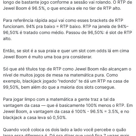
longo de bastante jogo conforme a sessão vai rolando. O RTP de
Jewel Boom é 96.5%, o que encaixa ele no tier de RTP alto.
Para referência rápida aqui vai como esses brackets de RTP
funcionam. 94% pra baixo = RTP baixo. RTP na janela de 94%–
96,50% é tratado como médio. Passou de 96,50%: é slot de RTP
alto.
Então, se slot é a sua praia e quer um slot com odds lá em cima
Jewel Boom é muito uma boa pra considerar.
Só que até títulos top de RTP como Jewel Boom não alcançam o
nível de muitos jogos de mesa na matemática pura. Como
exemplo, blackjack jogado “redondo” te dá um RTP na casa de
99,50%, bem além do que a maioria dos slots consegue.
Para jogar limpo com a matemática a gente traz a tal da
vantagem da casa — que é basicamente 100% menos o RTP. Em
Jewel Boom, a vantagem da casa é 100% - 96.5% = 3.5%, e no
blackjack a casa leva só 0,50%.
Quando você coloca os dois lado a lado você percebe o quão
larga essa diferença é. Dá pra dizer que você fica 7 vezes mais