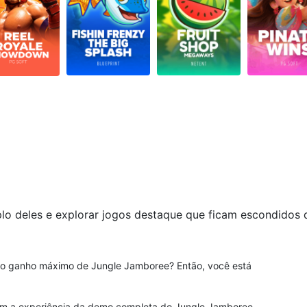
plo deles e explorar jogos destaque que ficam escondidos
 o ganho máximo de Jungle Jamboree? Então, você está
com a experiência da demo completa do Jungle Jamboree