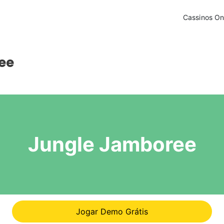
Cassinos On
ee
Jungle Jamboree
Jogar Demo Grátis