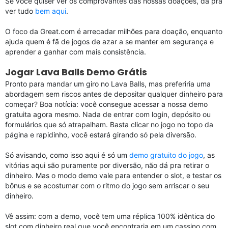
Se você quiser ver os comprovantes das nossas doações, dá pra
ver tudo
bem aqui
.
O foco da Great.com é arrecadar milhões para doação, enquanto
ajuda quem é fã de jogos de azar a se manter em segurança e
aprender a ganhar com mais consistência.
Jogar Lava Balls Demo Grátis
Pronto para mandar um giro no Lava Balls, mas preferiria uma
abordagem sem riscos antes de depositar qualquer dinheiro para
começar? Boa notícia: você consegue acessar a nossa demo
gratuita agora mesmo. Nada de entrar com login, depósito ou
formulários que só atrapalham. Basta clicar no jogo no topo da
página e rapidinho, você estará girando só pela diversão.
Só avisando, como isso aqui é só um
demo gratuito do jogo
, as
vitórias aqui são puramente por diversão, não dá pra retirar o
dinheiro. Mas o modo demo vale para entender o slot, e testar os
bônus e se acostumar com o ritmo do jogo sem arriscar o seu
dinheiro.
Vê assim: com a demo, você tem uma réplica 100% idêntica do
slot com dinheiro real que você encontraria em um cassino com