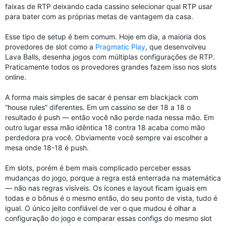
faixas de RTP deixando cada cassino selecionar qual RTP usar
para bater com as próprias metas de vantagem da casa.
Esse tipo de setup é bem comum. Hoje em dia, a maioria dos
provedores de slot como a
Pragmatic Play
, que desenvolveu
Lava Balls, desenha jogos com múltiplas configurações de RTP.
Praticamente todos os provedores grandes fazem isso nos slots
online.
A forma mais simples de sacar é pensar em blackjack com
“house rules” diferentes. Em um cassino se der 18 a 18 o
resultado é push — então você não perde nada nessa mão. Em
outro lugar essa mão idêntica 18 contra 18 acaba como mão
perdedora pra você. Obviamente você sempre vai escolher a
mesa onde 18-18 é push.
Em slots, porém é bem mais complicado perceber essas
mudanças do jogo, porque a regra está enterrada na matemática
— não nas regras visíveis. Os ícones e layout ficam iguais em
todas e o bônus é o mesmo então, do seu ponto de vista, tudo é
igual. O único jeito confiável de ver o que mudou é olhar a
configuração do jogo e comparar essas configs do mesmo slot