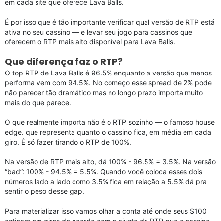
em cada site que oferece Lava Balls.
É por isso que é tão importante verificar qual versão de RTP está
ativa no seu cassino — e levar seu jogo para cassinos que
oferecem o RTP mais alto disponível para Lava Balls.
Que diferença faz o RTP?
O top RTP de Lava Balls é 96.5% enquanto a versão que menos
performa vem com 94.5%. No começo esse spread de 2% pode
não parecer tão dramático mas no longo prazo importa muito
mais do que parece.
O que realmente importa não é o RTP sozinho — o famoso house
edge. que representa quanto o cassino fica, em média em cada
giro. É só fazer tirando o RTP de 100%.
Na versão de RTP mais alto, dá 100% - 96.5% = 3.5%. Na versão
“bad”: 100% - 94.5% = 5.5%. Quando você coloca esses dois
números lado a lado como 3.5% fica em relação a 5.5% dá pra
sentir o peso desse gap.
Para materializar isso vamos olhar a conta até onde seus $100
esticam em giros de acordo com o ajuste de RTP que o cassino