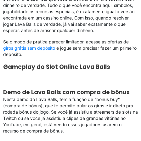
dinheiro de verdade. Tudo o que você encontra aqui, símbolos,
jogabilidade os recursos especiais, é exatamente igual à versão
encontrada em um cassino online, Com isso, quando resolver
jogar Lava Balls de verdade, já vai saber exatamente o que
esperar. antes de arriscar qualquer dinheiro.
Se o modo de prática parecer limitador, acesse as ofertas de
giros grátis sem depósito
e jogue sem precisar fazer um primeiro
depósito.
Gameplay do Slot Online Lava Balls
Demo de Lava Balls com compra de bônus
Nesta demo do Lava Balls, tem a função de "bonus buy"
(compra de bônus), que te permite pular os giros e ir direto pra
rodada bônus do jogo. Se você já assistiu a streamers de slots na
Twitch ou se você já assistiu a clipes de grandes vitórias no
YouTube, em geral, está vendo esses jogadores usarem o
recurso de compra de bônus.