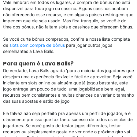
Vale lembrar: em todos os lugares, a compra de bônus não está
disponível para todo jogo ou cassino. Alguns cassinos acabam
não oferecendo esse recurso, e em alguns países restringem que
impedem que ele seja usado. Mas fica tranquilo, se você é do
time dos bônus, não faltam slots e cassinos que oferecem bônus.
Se você curte bônus comprados, confira a nossa lista completa
de
slots com compra de bônus
para jogar outros jogos
semelhantes a Lava Balls.
Para quem é Lava Balls?
De verdade, Lava Balls agrada 'para a maioria dos jogadores que
desejam uma experiência flexível e fácil de aproveitar. Seja você
iniciante em slots online ou alguém que já jogou bastante, este
jogo entrega um pouco de tudo: uma jogabilidade bem legal,
recursos bem consistentes e muitas chances de variar o tamanho
das suas apostas e estilo de jogo.
Ele talvez não seja perfeito pra apenas um perfil de jogador, e é
claramente por isso que faz tanto sucesso de todos os estilos de
jogadores. Se você gosta de testar jogos diferentes, testar
recursos ou simplesmente gosta de ver onde o próximo giro vai