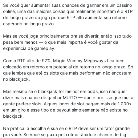
Se você quer aumentar suas chances de ganhar em um cassino
online, uma das maiores coisas que realmente importam é o RTP
de longo prazo do jogo porque RTP alto aumenta seu retorno
esperado no longo prazo.
Mas se você joga principalmente pra se divertir, então isso tudo
pesa bem menos — o que mais importa é você gostar da
experiência de gameplay.
Com o RTP alto de 97%, Magic Mummy Megaways fica bem
colocado em retorno em potencial de retorno no longo prazo. Só
que lembra que até os slots que mais performam não encostam
no blackjack.
Mas mesmo se o blackjack for melhor em odds, isso não quer
dizer mais chance de ganhar MUITO — que é por isso que muita
gente prefere slots. Alguns jogos de slot pagam mais de 1.000x
em um giro e esse tipo de payout simplesmente não existe no
blackjack.
Na prática, a escolha é sua se o RTP deve ser um fator grande
pra você. Se você se puxa pelo ritmo rápido e chance de big