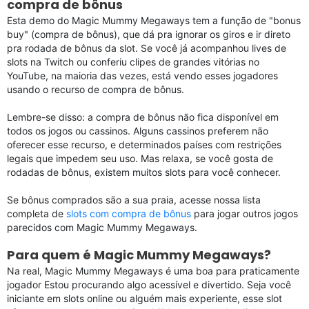
compra de bônus
Esta demo do Magic Mummy Megaways tem a função de "bonus
buy" (compra de bônus), que dá pra ignorar os giros e ir direto
pra rodada de bônus da slot. Se você já acompanhou lives de
slots na Twitch ou conferiu clipes de grandes vitórias no
YouTube, na maioria das vezes, está vendo esses jogadores
usando o recurso de compra de bônus.
Lembre-se disso: a compra de bônus não fica disponível em
todos os jogos ou cassinos. Alguns cassinos preferem não
oferecer esse recurso, e determinados países com restrições
legais que impedem seu uso. Mas relaxa, se você gosta de
rodadas de bônus, existem muitos slots para você conhecer.
Se bônus comprados são a sua praia, acesse nossa lista
completa de
slots com compra de bônus
para jogar outros jogos
parecidos com Magic Mummy Megaways.
Para quem é Magic Mummy Megaways?
Na real, Magic Mummy Megaways é uma boa para praticamente
jogador Estou procurando algo acessível e divertido. Seja você
iniciante em slots online ou alguém mais experiente, esse slot