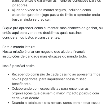
transparentes e garantem as melhores condições para os
jogadores.
Ajudando você a se manter seguro, incluindo como
entender quando o jogo passa do limite e aprender onde
buscar ajuda se precisar.
Clique pra aprender como aumentar suas chances de ganhar, ou
então aqui para ver como decidimos quais cassinos
consideramos justos e transparentes.
Para o mundo inteiro:
Nossa missão é criar um negócio que ajude a financiar
instituições de caridade mais eficazes do mundo todo.
Isso é possível assim:
Recebendo comissão de cada cassino ao apresentarmos
novos jogadores; para impulsionar nossa missão
beneficente.
Colaborando com especialistas para encontrar as
organizações que causam o maior impacto positivo com
cada valor doado.
Doando a totalidade dos nossos lucros para apoiar essas