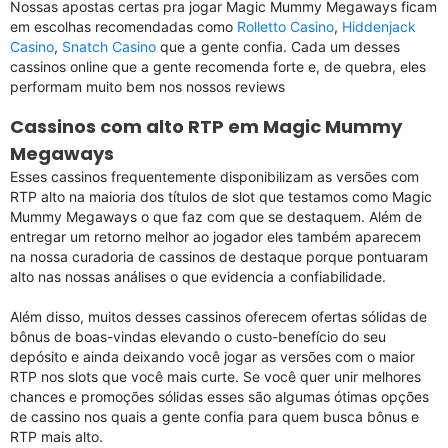
Nossas apostas certas pra jogar Magic Mummy Megaways ficam
em escolhas recomendadas como
Rolletto Casino
,
Hiddenjack
Casino
,
Snatch Casino
que a gente confia. Cada um desses
cassinos online que a gente recomenda forte e, de quebra, eles
performam muito bem nos nossos reviews
Cassinos com alto RTP em Magic Mummy
Megaways
Esses cassinos frequentemente disponibilizam as versões com
RTP alto na maioria dos títulos de slot que testamos como Magic
Mummy Megaways o que faz com que se destaquem. Além de
entregar um retorno melhor ao jogador eles também aparecem
na nossa curadoria de cassinos de destaque porque pontuaram
alto nas nossas análises o que evidencia a confiabilidade.
Além disso, muitos desses cassinos oferecem ofertas sólidas de
bônus de boas-vindas elevando o custo-benefício do seu
depósito e ainda deixando você jogar as versões com o maior
RTP nos slots que você mais curte. Se você quer unir melhores
chances e promoções sólidas esses são algumas ótimas opções
de cassino nos quais a gente confia para quem busca bônus e
RTP mais alto.