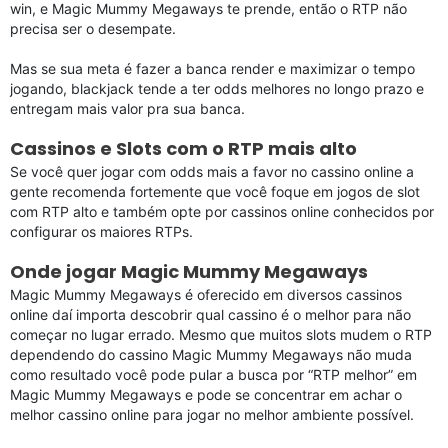
win, e Magic Mummy Megaways te prende, então o RTP não
precisa ser o desempate.
Mas se sua meta é fazer a banca render e maximizar o tempo
jogando, blackjack tende a ter odds melhores no longo prazo e
entregam mais valor pra sua banca.
Cassinos e Slots com o RTP mais alto
Se você quer jogar com odds mais a favor no cassino online a
gente recomenda fortemente que você foque em jogos de slot
com RTP alto e também opte por cassinos online conhecidos por
configurar os maiores RTPs.
Onde jogar Magic Mummy Megaways
Magic Mummy Megaways é oferecido em diversos cassinos
online daí importa descobrir qual cassino é o melhor para não
começar no lugar errado. Mesmo que muitos slots mudem o RTP
dependendo do cassino Magic Mummy Megaways não muda
como resultado você pode pular a busca por “RTP melhor” em
Magic Mummy Megaways e pode se concentrar em achar o
melhor cassino online para jogar no melhor ambiente possível.