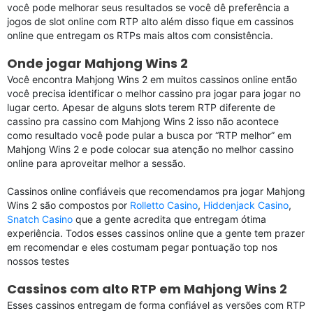
você pode melhorar seus resultados se você dê preferência a
jogos de slot online com RTP alto além disso fique em cassinos
online que entregam os RTPs mais altos com consistência.
Onde jogar Mahjong Wins 2
Você encontra Mahjong Wins 2 em muitos cassinos online então
você precisa identificar o melhor cassino pra jogar para jogar no
lugar certo. Apesar de alguns slots terem RTP diferente de
cassino pra cassino com Mahjong Wins 2 isso não acontece
como resultado você pode pular a busca por “RTP melhor” em
Mahjong Wins 2 e pode colocar sua atenção no melhor cassino
online para aproveitar melhor a sessão.
Cassinos online confiáveis que recomendamos pra jogar Mahjong
Wins 2 são compostos por
Rolletto Casino
,
Hiddenjack Casino
,
Snatch Casino
que a gente acredita que entregam ótima
experiência. Todos esses cassinos online que a gente tem prazer
em recomendar e eles costumam pegar pontuação top nos
nossos testes
Cassinos com alto RTP em Mahjong Wins 2
Esses cassinos entregam de forma confiável as versões com RTP