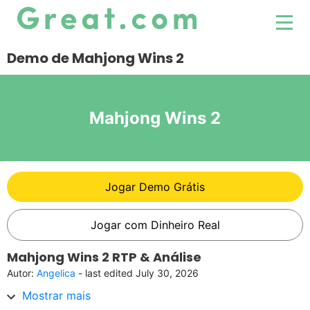
Demo de Mahjong Wins 2
Mahjong Wins 2
Jogar Demo Grátis
Jogar com Dinheiro Real
Mahjong Wins 2 RTP & Análise
Autor:
Angelica
- last edited
July 30, 2026
Mostrar mais