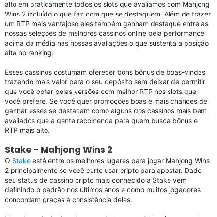
alto em praticamente todos os slots que avaliamos com Mahjong
Wins 2 incluído o que faz com que se destaquem. Além de trazer
um RTP mais vantajoso eles também ganham destaque entre as
nossas seleções de melhores cassinos online pela performance
acima da média nas nossas avaliações o que sustenta a posição
alta no ranking.
Esses cassinos costumam oferecer bons bônus de boas-vindas
trazendo mais valor para o seu depósito sem deixar de permitir
que você optar pelas versões com melhor RTP nos slots que
você prefere. Se você quer promoções boas e mais chances de
ganhar esses se destacam como alguns dos cassinos mais bem
avaliados que a gente recomenda para quem busca bônus e
RTP mais alto.
Stake - Mahjong Wins 2
O
Stake
está entre os melhores lugares para jogar Mahjong Wins
2 principalmente se você curte usar cripto para apostar. Dado
seu status de cassino cripto mais conhecido a Stake vem
definindo o padrão nos últimos anos e como muitos jogadores
concordam graças à consistência deles.