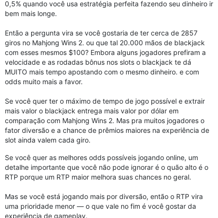
0,5% quando você usa estratégia perfeita fazendo seu dinheiro ir
bem mais longe.
Então a pergunta vira se você gostaria de ter cerca de 2857
giros no Mahjong Wins 2. ou que tal 20.000 mãos de blackjack
com esses mesmos $100? Embora alguns jogadores prefiram a
velocidade e as rodadas bônus nos slots o blackjack te dá
MUITO mais tempo apostando com o mesmo dinheiro. e com
odds muito mais a favor.
Se você quer ter o máximo de tempo de jogo possível e extrair
mais valor o blackjack entrega mais valor por dólar em
comparação com Mahjong Wins 2. Mas pra muitos jogadores o
fator diversão e a chance de prêmios maiores na experiência de
slot ainda valem cada giro.
Se você quer as melhores odds possíveis jogando online, um
detalhe importante que você não pode ignorar é o quão alto é o
RTP porque um RTP maior melhora suas chances no geral.
Mas se você está jogando mais por diversão, então o RTP vira
uma prioridade menor — o que vale no fim é você gostar da
experiência de gameplay.