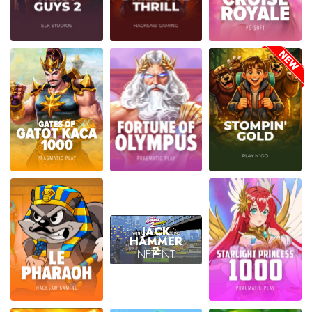
JACK
HAMMER
2
NETENT