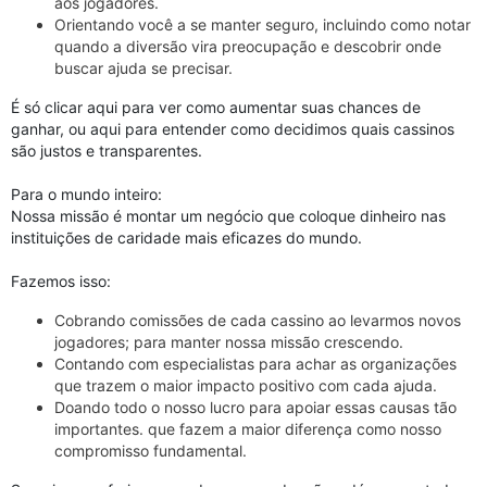
aos jogadores.
Orientando você a se manter seguro, incluindo como notar
quando a diversão vira preocupação e descobrir onde
buscar ajuda se precisar.
É só clicar aqui para ver como aumentar suas chances de
ganhar, ou aqui para entender como decidimos quais cassinos
são justos e transparentes.
Para o mundo inteiro:
Nossa missão é montar um negócio que coloque dinheiro nas
instituições de caridade mais eficazes do mundo.
Fazemos isso:
Cobrando comissões de cada cassino ao levarmos novos
jogadores; para manter nossa missão crescendo.
Contando com especialistas para achar as organizações
que trazem o maior impacto positivo com cada ajuda.
Doando todo o nosso lucro para apoiar essas causas tão
importantes. que fazem a maior diferença como nosso
compromisso fundamental.