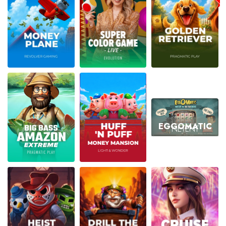
EGGOMATIC
NETENT