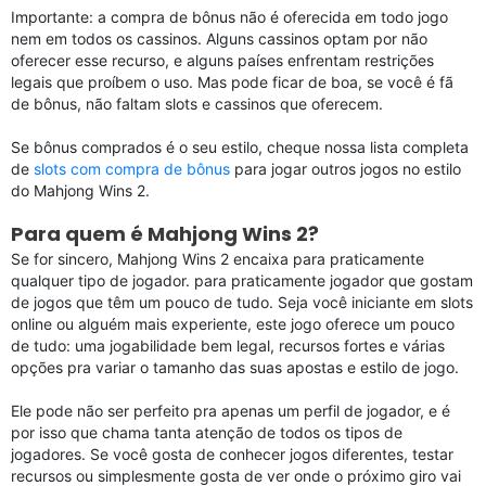
Importante: a compra de bônus não é oferecida em todo jogo
nem em todos os cassinos. Alguns cassinos optam por não
oferecer esse recurso, e alguns países enfrentam restrições
legais que proíbem o uso. Mas pode ficar de boa, se você é fã
de bônus, não faltam slots e cassinos que oferecem.
Se bônus comprados é o seu estilo, cheque nossa lista completa
de
slots com compra de bônus
para jogar outros jogos no estilo
do Mahjong Wins 2.
Para quem é Mahjong Wins 2?
Se for sincero, Mahjong Wins 2 encaixa para praticamente
qualquer tipo de jogador. para praticamente jogador que gostam
de jogos que têm um pouco de tudo. Seja você iniciante em slots
online ou alguém mais experiente, este jogo oferece um pouco
de tudo: uma jogabilidade bem legal, recursos fortes e várias
opções pra variar o tamanho das suas apostas e estilo de jogo.
Ele pode não ser perfeito pra apenas um perfil de jogador, e é
por isso que chama tanta atenção de todos os tipos de
jogadores. Se você gosta de conhecer jogos diferentes, testar
recursos ou simplesmente gosta de ver onde o próximo giro vai