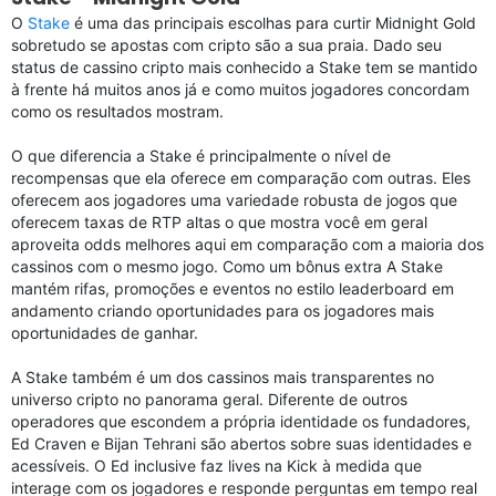
O
Stake
é uma das principais escolhas para curtir Midnight Gold
sobretudo se apostas com cripto são a sua praia. Dado seu
status de cassino cripto mais conhecido a Stake tem se mantido
à frente há muitos anos já e como muitos jogadores concordam
como os resultados mostram.
O que diferencia a Stake é principalmente o nível de
recompensas que ela oferece em comparação com outras. Eles
oferecem aos jogadores uma variedade robusta de jogos que
oferecem taxas de RTP altas o que mostra você em geral
aproveita odds melhores aqui em comparação com a maioria dos
cassinos com o mesmo jogo. Como um bônus extra A Stake
mantém rifas, promoções e eventos no estilo leaderboard em
andamento criando oportunidades para os jogadores mais
oportunidades de ganhar.
A Stake também é um dos cassinos mais transparentes no
universo cripto no panorama geral. Diferente de outros
operadores que escondem a própria identidade os fundadores,
Ed Craven e Bijan Tehrani são abertos sobre suas identidades e
acessíveis. O Ed inclusive faz lives na Kick à medida que
interage com os jogadores e responde perguntas em tempo real