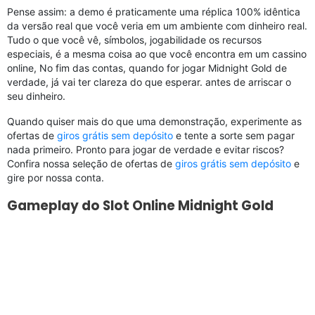
Pense assim: a demo é praticamente uma réplica 100% idêntica
da versão real que você veria em um ambiente com dinheiro real.
Tudo o que você vê, símbolos, jogabilidade os recursos
especiais, é a mesma coisa ao que você encontra em um cassino
online, No fim das contas, quando for jogar Midnight Gold de
verdade, já vai ter clareza do que esperar. antes de arriscar o
seu dinheiro.
Quando quiser mais do que uma demonstração, experimente as
ofertas de
giros grátis sem depósito
e tente a sorte sem pagar
nada primeiro. Pronto para jogar de verdade e evitar riscos?
Confira nossa seleção de ofertas de
giros grátis sem depósito
e
gire por nossa conta.
Gameplay do Slot Online Midnight Gold