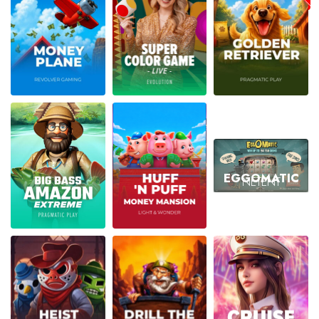
EGGOMATIC
NETENT