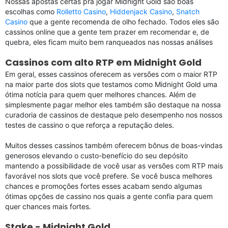
Nossas apostas certas pra jogar Midnight Gold são boas
escolhas como
Rolletto Casino
,
Hiddenjack Casino
,
Snatch
Casino
que a gente recomenda de olho fechado. Todos eles são
cassinos online que a gente tem prazer em recomendar e, de
quebra, eles ficam muito bem ranqueados nas nossas análises
Cassinos com alto RTP em Midnight Gold
Em geral, esses cassinos oferecem as versões com o maior RTP
na maior parte dos slots que testamos como Midnight Gold uma
ótima notícia para quem quer melhores chances. Além de
simplesmente pagar melhor eles também são destaque na nossa
curadoria de cassinos de destaque pelo desempenho nos nossos
testes de cassino o que reforça a reputação deles.
Muitos desses cassinos também oferecem bônus de boas-vindas
generosos elevando o custo-benefício do seu depósito
mantendo a possibilidade de você usar as versões com RTP mais
favorável nos slots que você prefere. Se você busca melhores
chances e promoções fortes esses acabam sendo algumas
ótimas opções de cassino nos quais a gente confia para quem
quer chances mais fortes.
Stake - Midnight Gold