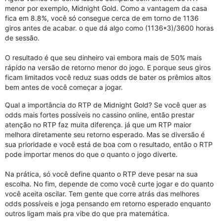
menor por exemplo, Midnight Gold. Como a vantagem da casa
fica em 8.8%, você só consegue cerca de em torno de 1136
giros antes de acabar. o que dá algo como (1136*3)/3600 horas
de sessão.
O resultado é que seu dinheiro vai embora mais de 50% mais
rápido na versão de retorno menor do jogo. E porque seus giros
ficam limitados você reduz suas odds de bater os prêmios altos
bem antes de você começar a jogar.
Qual a importância do RTP de Midnight Gold? Se você quer as
odds mais fortes possíveis no cassino online, então prestar
atenção no RTP faz muita diferença. já que um RTP maior
melhora diretamente seu retorno esperado. Mas se diversão é
sua prioridade e você está de boa com o resultado, então o RTP
pode importar menos do que o quanto o jogo diverte.
Na prática, só você define quanto o RTP deve pesar na sua
escolha. No fim, depende de como você curte jogar e do quanto
você aceita oscilar. Tem gente que corre atrás das melhores
odds possíveis e joga pensando em retorno esperado enquanto
outros ligam mais pra vibe do que pra matemática.