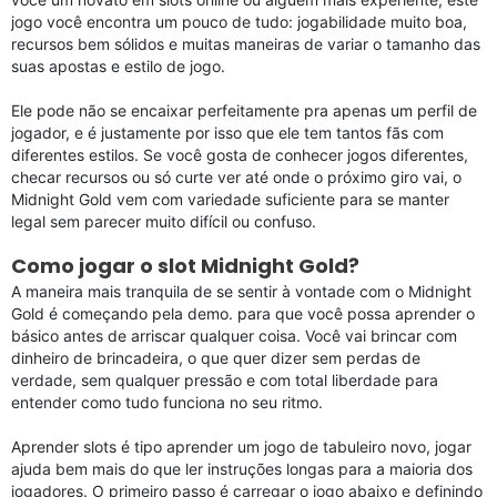
jogo você encontra um pouco de tudo: jogabilidade muito boa,
recursos bem sólidos e muitas maneiras de variar o tamanho das
suas apostas e estilo de jogo.
Ele pode não se encaixar perfeitamente pra apenas um perfil de
jogador, e é justamente por isso que ele tem tantos fãs com
diferentes estilos. Se você gosta de conhecer jogos diferentes,
checar recursos ou só curte ver até onde o próximo giro vai, o
Midnight Gold vem com variedade suficiente para se manter
legal sem parecer muito difícil ou confuso.
Como jogar o slot Midnight Gold?
A maneira mais tranquila de se sentir à vontade com o Midnight
Gold é começando pela demo. para que você possa aprender o
básico antes de arriscar qualquer coisa. Você vai brincar com
dinheiro de brincadeira, o que quer dizer sem perdas de
verdade, sem qualquer pressão e com total liberdade para
entender como tudo funciona no seu ritmo.
Aprender slots é tipo aprender um jogo de tabuleiro novo, jogar
ajuda bem mais do que ler instruções longas para a maioria dos
jogadores. O primeiro passo é carregar o jogo abaixo e definindo