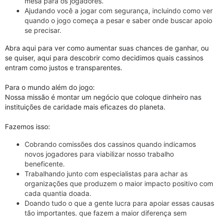
mesa para os jogadores.
Ajudando você a jogar com segurança, incluindo como ver
quando o jogo começa a pesar e saber onde buscar apoio
se precisar.
Abra aqui para ver como aumentar suas chances de ganhar, ou
se quiser, aqui para descobrir como decidimos quais cassinos
entram como justos e transparentes.
Para o mundo além do jogo:
Nossa missão é montar um negócio que coloque dinheiro nas
instituições de caridade mais eficazes do planeta.
Fazemos isso:
Cobrando comissões dos cassinos quando indicamos
novos jogadores para viabilizar nosso trabalho
beneficente.
Trabalhando junto com especialistas para achar as
organizações que produzem o maior impacto positivo com
cada quantia doada.
Doando tudo o que a gente lucra para apoiar essas causas
tão importantes. que fazem a maior diferença sem