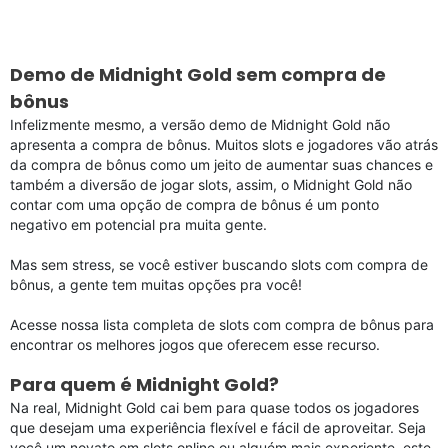
Demo de Midnight Gold sem compra de
bônus
Infelizmente mesmo, a versão demo de Midnight Gold não
apresenta a compra de bônus. Muitos slots e jogadores vão atrás
da compra de bônus como um jeito de aumentar suas chances e
também a diversão de jogar slots, assim, o Midnight Gold não
contar com uma opção de compra de bônus é um ponto
negativo em potencial pra muita gente.
Mas sem stress, se você estiver buscando slots com compra de
bônus, a gente tem muitas opções pra você!
Acesse nossa lista completa de slots com compra de bônus para
encontrar os melhores jogos que oferecem esse recurso.
Para quem é Midnight Gold?
Na real, Midnight Gold cai bem para quase todos os jogadores
que desejam uma experiência flexível e fácil de aproveitar. Seja
você um novato em slots online ou alguém mais experiente, este