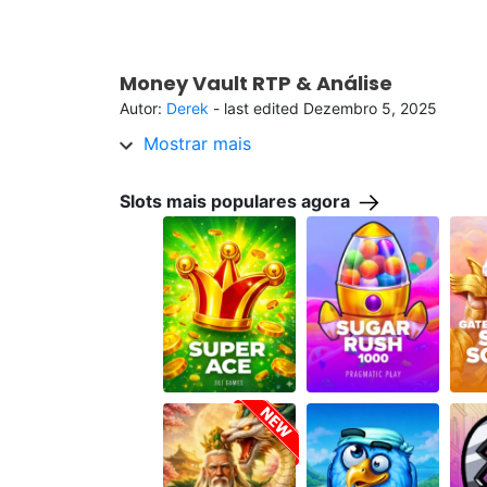
Money Vault RTP & Análise
Autor:
Derek
- last edited
Dezembro 5, 2025
Mostrar mais
Slots mais populares agora