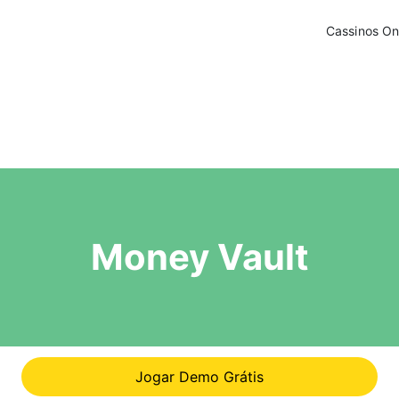
Cassinos On
Money Vault
Jogar Demo Grátis