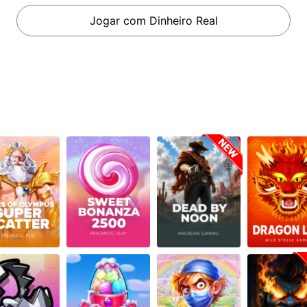
Jogar com Dinheiro Real