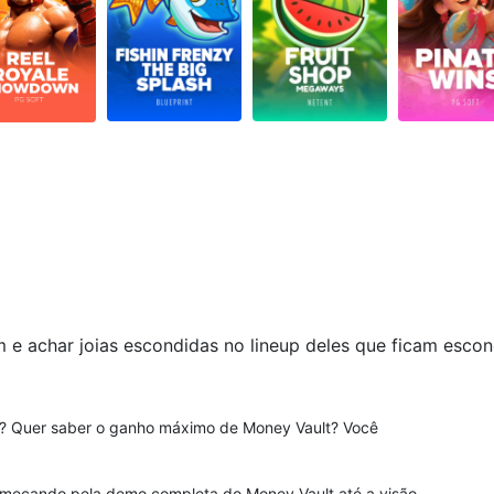
am e achar joias escondidas no lineup deles que ficam esco
ro? Quer saber o ganho máximo de Money Vault? Você
começando pela demo completa do Money Vault até a visão