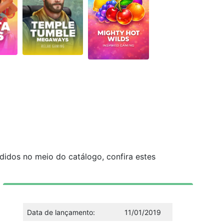
ndidos no meio do catálogo, confira estes
Data de lançamento:
11/01/2019