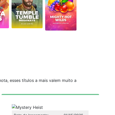
nota, esses títulos a mais valem muito a