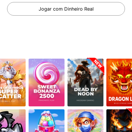
Jogar com Dinheiro Real