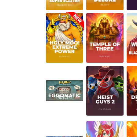
EGGOMATIC
NETENT