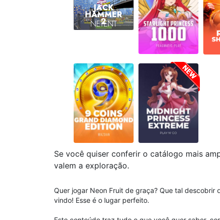
JACK
HAMMER
2
NETENT
Se você quiser conferir o catálogo mais amp
valem a exploração.
Quer jogar Neon Fruit de graça? Que tal descobrir
vindo! Esse é o lugar perfeito.
Este conteúdo traz tudo o que você quer saber, co