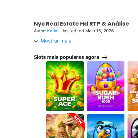
Nyc Real Estate Hd RTP & Análise
Autor:
Karim
- last edited
Maio 15, 2026
Mostrar mais
Slots mais populares agora