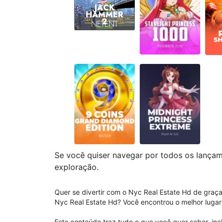
JACK
HAMMER
2
NETENT
Se você quiser navegar por todos os lançame
exploração.
Quer se divertir com o Nyc Real Estate Hd de graç
Nyc Real Estate Hd? Você encontrou o melhor lugar 
Este conteúdo traz tudo o que você quer saber, in