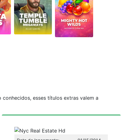
 conhecidos, esses títulos extras valem a