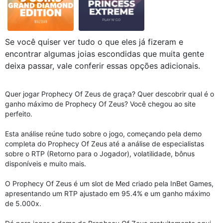
Se você quiser ver tudo o que eles já fizeram e
encontrar algumas joias escondidas que muita gente
deixa passar, vale conferir essas opções adicionais.
Quer jogar Prophecy Of Zeus de graça? Quer descobrir qual é o
ganho máximo de Prophecy Of Zeus? Você chegou ao site
perfeito.
Esta análise reúne tudo sobre o jogo, começando pela demo
completa do Prophecy Of Zeus até a análise de especialistas
sobre o RTP (Retorno para o Jogador), volatilidade, bônus
disponíveis e muito mais.
O Prophecy Of Zeus é um slot de Med criado pela InBet Games,
apresentando um RTP ajustado em 95.4% e um ganho máximo
de 5.000x.