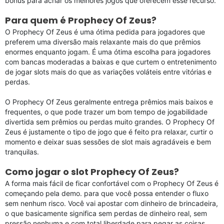
bônus para achar os melhores jogos que oferecem esse recurso.
Para quem é Prophecy Of Zeus?
O Prophecy Of Zeus é uma ótima pedida para jogadores que
preferem uma diversão mais relaxante mais do que prêmios
enormes enquanto jogam. É uma ótima escolha para jogadores
com bancas moderadas a baixas e que curtem o entretenimento
de jogar slots mais do que as variações voláteis entre vitórias e
perdas.
O Prophecy Of Zeus geralmente entrega prêmios mais baixos e
frequentes, o que pode trazer um bom tempo de jogabilidade
divertida sem prêmios ou perdas muito grandes. O Prophecy Of
Zeus é justamente o tipo de jogo que é feito pra relaxar, curtir o
momento e deixar suas sessões de slot mais agradáveis e bem
tranquilas.
Como jogar o slot Prophecy Of Zeus?
A forma mais fácil de ficar confortável com o Prophecy Of Zeus é
começando pela demo. para que você possa entender o fluxo
sem nenhum risco. Você vai apostar com dinheiro de brincadeira,
o que basicamente significa sem perdas de dinheiro real, sem
pressão nenhuma e com total liberdade para pegar as coisas