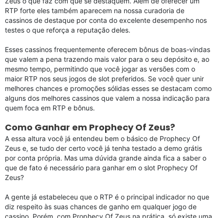
Zeus o que faz com que se destaquem. Além de oferecer um
RTP forte eles também aparecem na nossa curadoria de
cassinos de destaque por conta do excelente desempenho nos
testes o que reforça a reputação deles.
Esses cassinos frequentemente oferecem bônus de boas-vindas
que valem a pena trazendo mais valor para o seu depósito e, ao
mesmo tempo, permitindo que você jogar as versões com o
maior RTP nos seus jogos de slot preferidos. Se você quer unir
melhores chances e promoções sólidas esses se destacam como
alguns dos melhores cassinos que valem a nossa indicação para
quem foca em RTP e bônus.
Como Ganhar em Prophecy Of Zeus?
A essa altura você já entendeu bem o básico de Prophecy Of
Zeus e, se tudo der certo você já tenha testado a demo grátis
por conta própria. Mas uma dúvida grande ainda fica a saber o
que de fato é necessário para ganhar em o slot Prophecy Of
Zeus?
A gente já estabeleceu que o RTP é o principal indicador no que
diz respeito às suas chances de ganho em qualquer jogo de
cassino. Porém, com Prophecy Of Zeus na prática, só existe uma