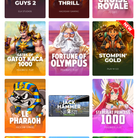
JACK
HAMMER
2
NETENT