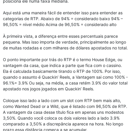
posiciona ele numa faixa mediana.
Aqui está uma maneira fácil de entender isso para entender as
categorias de RTP. Abaixo de 94% = considerado baixo 94% –
96,50% = nível médio Acima de 96,50% = considerado alto
À primeira vista, a diferença entre esses percentuais parece
pequena. Mas isso importa de verdade, principalmente ao longo
de muitas rodadas e com milhares de dólares apostados no total.
O ponto importante por trás do RTP é o termo House Edge, ou
vantagem da casa, que indica a parte que fica com o cassino.
Ela é calculada basicamente tirando o RTP de 100%. Por isso,
quando o assunto é Quackin’ Reels, a Vantagem sai como 100% -
96.1%= 3.9% Ou seja, na média, a casa retém 3.9% do valor total
apostado nos jogos jogados em Quackin’ Reels.
Coloque isso lado a lado com um slot com RTP bem mais alto,
como Wanted Dead or a Wild, que é listado com 96,50% de RTP.
A vantagem da casa desse título fica em apenas uns modestos
3,50%. Quando você coloca os dois valores lado a lado 3.9%
comparado a 3,50% a discrepância aparece na hora. No longo
prazo essa distância começa a se acumular.