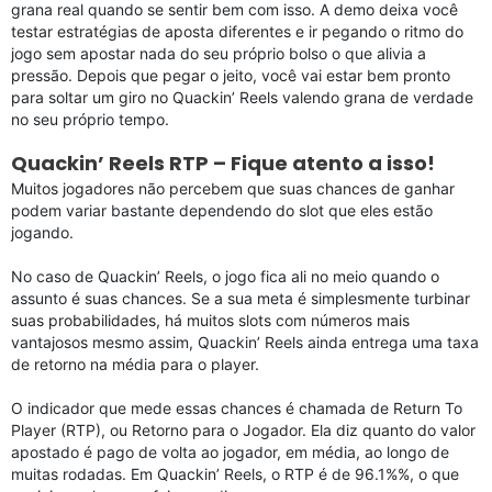
grana real quando se sentir bem com isso. A demo deixa você
testar estratégias de aposta diferentes e ir pegando o ritmo do
jogo sem apostar nada do seu próprio bolso o que alivia a
pressão. Depois que pegar o jeito, você vai estar bem pronto
para soltar um giro no Quackin’ Reels valendo grana de verdade
no seu próprio tempo.
Quackin’ Reels RTP – Fique atento a isso!
Muitos jogadores não percebem que suas chances de ganhar
podem variar bastante dependendo do slot que eles estão
jogando.
No caso de Quackin’ Reels, o jogo fica ali no meio quando o
assunto é suas chances. Se a sua meta é simplesmente turbinar
suas probabilidades, há muitos slots com números mais
vantajosos mesmo assim, Quackin’ Reels ainda entrega uma taxa
de retorno na média para o player.
O indicador que mede essas chances é chamada de Return To
Player (RTP), ou Retorno para o Jogador. Ela diz quanto do valor
apostado é pago de volta ao jogador, em média, ao longo de
muitas rodadas. Em Quackin’ Reels, o RTP é de 96.1%%, o que