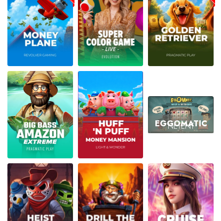
EGGOMATIC
NETENT