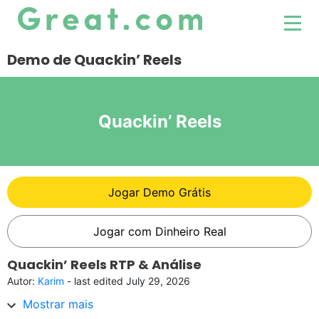
Demo de Quackin’ Reels
Quackin’ Reels
Jogar Demo Grátis
Jogar com Dinheiro Real
Quackin’ Reels RTP & Análise
Autor:
Karim
- last edited
July 29, 2026
Mostrar mais