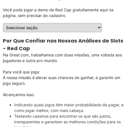
Você pode jogar a demo de Red Cap gratuitamente aqui na
página, sem precisar de cadastro.
Por Que Confiar nas Nossas Análises de Slots
- Red Cap
Na Great.com, trabalhamos com duas missões, uma voltada aos
jogadores e outra pro mundo.
Para você que joga:
A nossa missão é elevar suas chances de ganhar, e garantir um
jogo seguro.
Alcançamos isso:
Indicando quais jogos têm maior probabilidade de pagar, e
como jogar melhor, com mais cabeça.
Testando cassinos para encontrar os que são justos,
transparentes e garantem as melhores condições para os