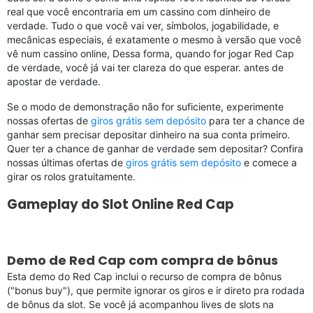
real que você encontraria em um cassino com dinheiro de
verdade. Tudo o que você vai ver, símbolos, jogabilidade, e
mecânicas especiais, é exatamente o mesmo à versão que você
vê num cassino online, Dessa forma, quando for jogar Red Cap
de verdade, você já vai ter clareza do que esperar. antes de
apostar de verdade.
Se o modo de demonstração não for suficiente, experimente
nossas ofertas de
giros grátis sem depósito
para ter a chance de
ganhar sem precisar depositar dinheiro na sua conta primeiro.
Quer ter a chance de ganhar de verdade sem depositar? Confira
nossas últimas ofertas de
giros grátis sem depósito
e comece a
girar os rolos gratuitamente.
Gameplay do Slot Online Red Cap
Demo de Red Cap com compra de bônus
Esta demo do Red Cap inclui o recurso de compra de bônus
("bonus buy"), que permite ignorar os giros e ir direto pra rodada
de bônus da slot. Se você já acompanhou lives de slots na