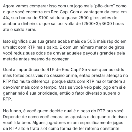
Agora vamos comparar isso com um jogo mais “pão-duro” como
o que você encontra em Red Cap. Com a vantagem da casa em
4%, sua banca de $100 só dura quase 2500 giros antes de
acabar o dinheiro. o que sai por volta de (2500*3)/3600 horas
até o saldo zerar.
Isso significa que sua grana acaba mais de 50% mais rápido em
um slot com RTP mais baixo. E com um número menor de giros
você reduz suas odds de cravar aqueles payouts grandes pela
metade antes mesmo de começar.
Qual a importância do RTP de Red Cap? Se você quer as odds
mais fortes possíveis no cassino online, então prestar atenção no
RTP faz muita diferença. porque slots com RTP maior tendem a
devolver mais com o tempo. Mas se você veio pelo jogo em si e
ganhar não é sua prioridade, então o fator diversão supera o
RTP.
No fundo, é você quem decide qual é o peso do RTP pra você.
Depende de como você encara as apostas e do quanto de risco
você lida bem. Alguns jogadores miram especificamente jogos
de RTP alto e trata slot como forma de ter retorno constante