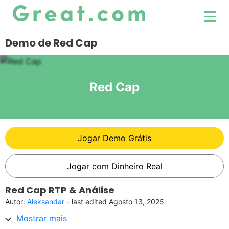
Demo de Red Cap
Red Cap
Jogar Demo Grátis
Jogar com Dinheiro Real
Red Cap RTP & Análise
Autor:
Aleksandar
- last edited
Agosto 13, 2025
Mostrar mais