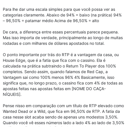
Para lhe dar uma escala simples para que você possa ver as
categorias claramente. Abaixo de 94% = baixo (na prática) 94%
– 96,50% = patamar médio Acima de 96,50% = alto
De cara, a diferença entre esses percentuais parece pequena.
Mas isso importa de verdade, principalmente ao longo de muitas
rodadas e com milhares de dólares apostados no total.
O ponto importante por trás do RTP é a vantagem da casa, ou
House Edge, que é a fatia que fica com o cassino. Ela é
calculada na prática subtraindo o Return To Player dos 100%
completos. Sendo assim, quando falamos de Red Cap, a
Vantagem sai como 100% menos 96% 4% Basicamente, isso
significa que, no longo prazo, o cassino fica com 4% de todas as
apostas feitas nas apostas feitas em [NOME DO CAÇA-
NÍQUEIS].
Pense nisso em comparação com um título de RTP elevado como
Wanted Dead or a Wild, que fica em 96,50% de RTP. A fatia da
casa nesse slot acaba sendo de apenas uns modestos 3,50%.
Quando você vê esses números lado a lado 4% ao lado de 3,50%