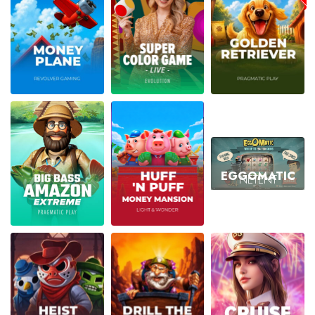
EGGOMATIC
NETENT