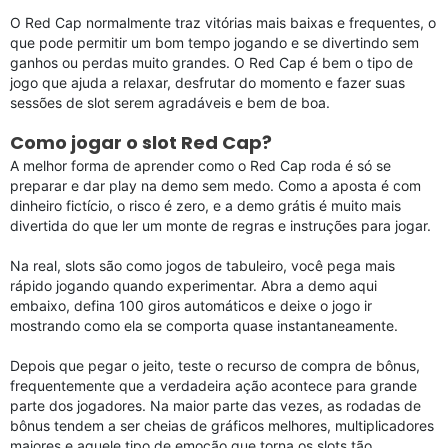
O Red Cap normalmente traz vitórias mais baixas e frequentes, o
que pode permitir um bom tempo jogando e se divertindo sem
ganhos ou perdas muito grandes. O Red Cap é bem o tipo de
jogo que ajuda a relaxar, desfrutar do momento e fazer suas
sessões de slot serem agradáveis e bem de boa.
Como jogar o slot Red Cap?
A melhor forma de aprender como o Red Cap roda é só se
preparar e dar play na demo sem medo. Como a aposta é com
dinheiro fictício, o risco é zero, e a demo grátis é muito mais
divertida do que ler um monte de regras e instruções para jogar.
Na real, slots são como jogos de tabuleiro, você pega mais
rápido jogando quando experimentar. Abra a demo aqui
embaixo, defina 100 giros automáticos e deixe o jogo ir
mostrando como ela se comporta quase instantaneamente.
Depois que pegar o jeito, teste o recurso de compra de bônus,
frequentemente que a verdadeira ação acontece para grande
parte dos jogadores. Na maior parte das vezes, as rodadas de
bônus tendem a ser cheias de gráficos melhores, multiplicadores
maiores e aquele tipo de emoção que torna os slots tão