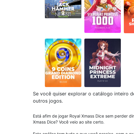
JACK
HAMMER
2
NETENT
Se você quiser explorar o catálogo inteiro 
outros jogos.
Está afim de jogar Royal Xmass Dice sem perder di
Xmass Dice? Você veio ao site certo.
Esta análise tem tudo o que você precisa, com a e