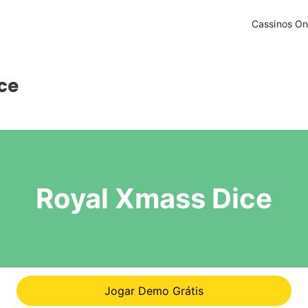
Cassinos On
ce
Royal Xmass Dice
Jogar Demo Grátis