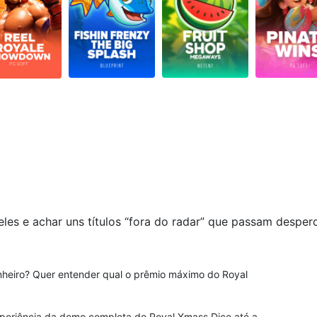
deles e achar uns títulos “fora do radar” que passam desper
nheiro? Quer entender qual o prêmio máximo do Royal
xperiência da demo completa do Royal Xmass Dice até a