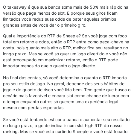
O takeaway é que sua banca some mais de 50% mais rápido na
versão que paga menos do slot. E porque seus giros ficam
limitados você reduz suas odds de bater aqueles prêmios
grandes antes de você dar o primeiro giro.
Qual a importância do RTP de Sheeple? Se você joga com foco
total em retorno e odds, então o RTP entra como peça-chave na
conta. pois quanto mais alto o RTP, melhor fica seu resultado no
longo prazo. Mas se você só quer um jogo divertido e você não
está preocupado em maximizar retorno, então o RTP pode
importar menos do que o quanto o jogo diverte.
No final das contas, só você determina o quanto o RTP importa
pro seu estilo de jogo. No geral, depende dos seus hábitos de
jogo e do quanto de risco você lida bem. Tem gente que busca o
cenário mais favorável e encara slot como chance de lucrar com
o tempo enquanto outros só querem uma experiência legal —
mesmo com perdas esperadas.
Se você está tentando esticar a banca e aumentar seu resultado
no longo prazo, a gente indica ir num slot high RTP do nosso
ranking. Mas se você está curtindo Sheeple e você está focado