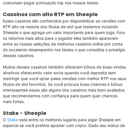
costumam pegar pontuação top nos nossos testes
Cassinos com alto RTP em Sheeple
Esses cassinos são conhecidos por disponibilizar as versões com
RTP alto na maioria dos títulos de slot que testamos incluindo
Sheeple o que agrega um valor importante para quem joga. Fora
os retornos mais altos para o jogador eles também aparecem
entre as nossas seleções de melhores cassinos online por conta
do excelente desempenho nos testes o que consolida o prestígio
desses cassinos.
Muitos desses cassinos também oferecem bônus de boas-vindas
atrativos oferecendo valor extra quando você deposita sem
restringir que você optar pelas versões com melhor RTP nos seus
títulos de slot favoritos. Se você procura boas chances e bônus
interessantes esses são alguns dos cassinos mais bem avaliados
que recomendamos com confiança para quem quer chances
mais fortes.
Stake - Sheeple
O
Stake
está entre os melhores lugares para jogar Sheeple em
especial se você prefere apostar com cripto. Dado seu status de