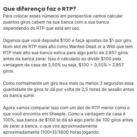
Que diferença faz o RTP?
Para colocar esses números em perspectiva vamos calcular
quantos giros cabem na sua banca com a sua banca
dependendo do RTP que está em uso.
Digamos que você deposite $100 e faça apostas de $1 por giro.
Num slot de RTP mais alto como Wanted Dead or a Wild que tem
RTP mais alto sua banca estica para algo perto de 2.857 giros
antes da banca zerar. Isso é calculado ao dividir $100 pela
vantagem da casa de 3,50% ou seja, $100 ÷ 3,50% = 2.857
giros.
Como normalmente um giro leva mais ou menos 3 segundos essa
quantidade de giros te dá por volta de 2,5 horas de sessão antes
da banca sumir.
Agora vamos comparar isso com um slot de RTP menor como o
que você encontra em Sheeple. Como a vantagem da casa é
100%, sua banca de $100 te dá só algo perto de 100 giros antes
de zerar a banca. o que vira aproximadamente
aproximadamente (100*3)/3600 horas jogando.