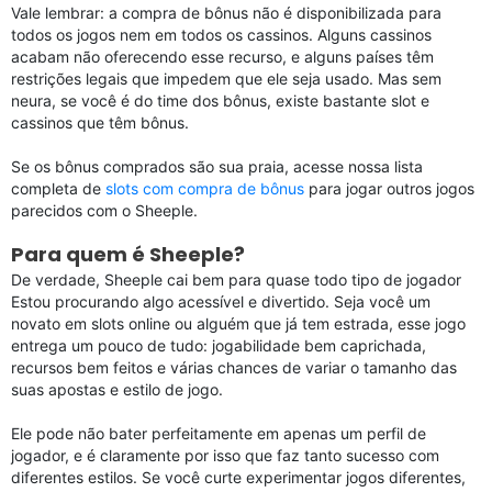
Vale lembrar: a compra de bônus não é disponibilizada para
todos os jogos nem em todos os cassinos. Alguns cassinos
acabam não oferecendo esse recurso, e alguns países têm
restrições legais que impedem que ele seja usado. Mas sem
neura, se você é do time dos bônus, existe bastante slot e
cassinos que têm bônus.
Se os bônus comprados são sua praia, acesse nossa lista
completa de
slots com compra de bônus
para jogar outros jogos
parecidos com o Sheeple.
Para quem é Sheeple?
De verdade, Sheeple cai bem para quase todo tipo de jogador
Estou procurando algo acessível e divertido. Seja você um
novato em slots online ou alguém que já tem estrada, esse jogo
entrega um pouco de tudo: jogabilidade bem caprichada,
recursos bem feitos e várias chances de variar o tamanho das
suas apostas e estilo de jogo.
Ele pode não bater perfeitamente em apenas um perfil de
jogador, e é claramente por isso que faz tanto sucesso com
diferentes estilos. Se você curte experimentar jogos diferentes,