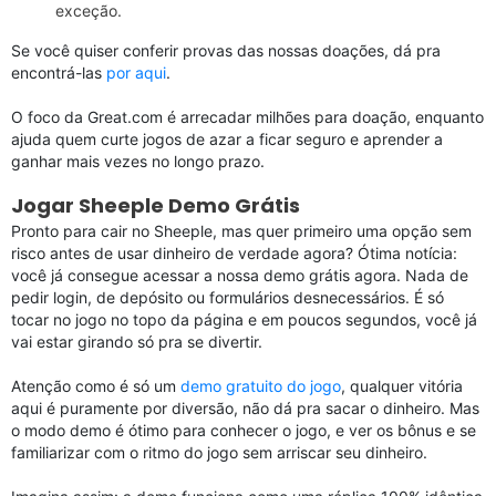
exceção.
Se você quiser conferir provas das nossas doações, dá pra
encontrá-las
por aqui
.
O foco da Great.com é arrecadar milhões para doação, enquanto
ajuda quem curte jogos de azar a ficar seguro e aprender a
ganhar mais vezes no longo prazo.
Jogar Sheeple Demo Grátis
Pronto para cair no Sheeple, mas quer primeiro uma opção sem
risco antes de usar dinheiro de verdade agora? Ótima notícia:
você já consegue acessar a nossa demo grátis agora. Nada de
pedir login, de depósito ou formulários desnecessários. É só
tocar no jogo no topo da página e em poucos segundos, você já
vai estar girando só pra se divertir.
Atenção como é só um
demo gratuito do jogo
, qualquer vitória
aqui é puramente por diversão, não dá pra sacar o dinheiro. Mas
o modo demo é ótimo para conhecer o jogo, e ver os bônus e se
familiarizar com o ritmo do jogo sem arriscar seu dinheiro.