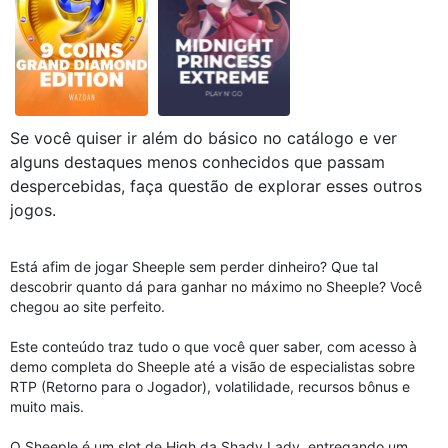
Se você quiser ir além do básico no catálogo e ver
alguns destaques menos conhecidos que passam
despercebidas, faça questão de explorar esses outros
jogos.
Está afim de jogar Sheeple sem perder dinheiro? Que tal
descobrir quanto dá para ganhar no máximo no Sheeple? Você
chegou ao site perfeito.
Este conteúdo traz tudo o que você quer saber, com acesso à
demo completa do Sheeple até a visão de especialistas sobre
RTP (Retorno para o Jogador), volatilidade, recursos bônus e
muito mais.
O Sheeple é um slot de High da Shady Lady, entregando um