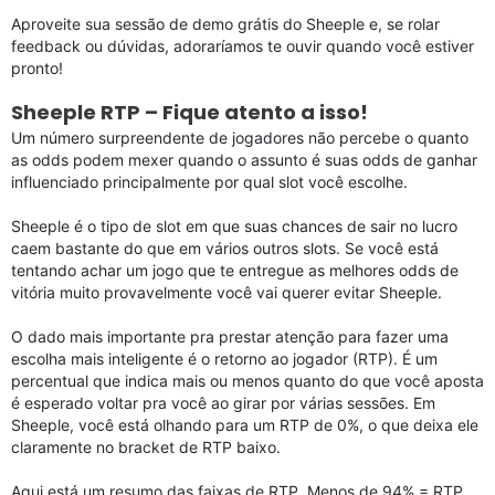
Aproveite sua sessão de demo grátis do Sheeple e, se rolar
feedback ou dúvidas, adoraríamos te ouvir quando você estiver
pronto!
Sheeple RTP – Fique atento a isso!
Um número surpreendente de jogadores não percebe o quanto
as odds podem mexer quando o assunto é suas odds de ganhar
influenciado principalmente por qual slot você escolhe.
Sheeple é o tipo de slot em que suas chances de sair no lucro
caem bastante do que em vários outros slots. Se você está
tentando achar um jogo que te entregue as melhores odds de
vitória muito provavelmente você vai querer evitar Sheeple.
O dado mais importante pra prestar atenção para fazer uma
escolha mais inteligente é o retorno ao jogador (RTP). É um
percentual que indica mais ou menos quanto do que você aposta
é esperado voltar pra você ao girar por várias sessões. Em
Sheeple, você está olhando para um RTP de 0%, o que deixa ele
claramente no bracket de RTP baixo.
Aqui está um resumo das faixas de RTP. Menos de 94% = RTP