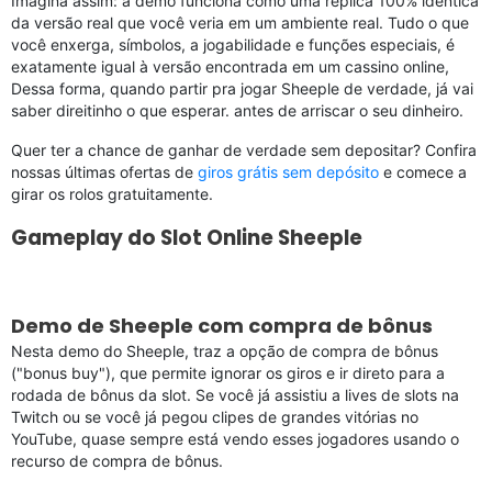
Imagina assim: a demo funciona como uma réplica 100% idêntica
da versão real que você veria em um ambiente real. Tudo o que
você enxerga, símbolos, a jogabilidade e funções especiais, é
exatamente igual à versão encontrada em um cassino online,
Dessa forma, quando partir pra jogar Sheeple de verdade, já vai
saber direitinho o que esperar. antes de arriscar o seu dinheiro.
Quer ter a chance de ganhar de verdade sem depositar? Confira
nossas últimas ofertas de
giros grátis sem depósito
e comece a
girar os rolos gratuitamente.
Gameplay do Slot Online Sheeple
Demo de Sheeple com compra de bônus
Nesta demo do Sheeple, traz a opção de compra de bônus
("bonus buy"), que permite ignorar os giros e ir direto para a
rodada de bônus da slot. Se você já assistiu a lives de slots na
Twitch ou se você já pegou clipes de grandes vitórias no
YouTube, quase sempre está vendo esses jogadores usando o
recurso de compra de bônus.