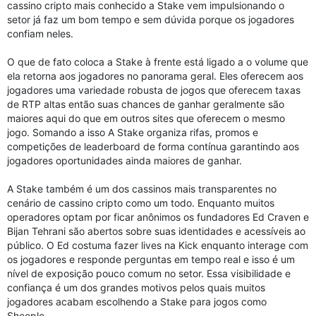
cassino cripto mais conhecido a Stake vem impulsionando o
setor já faz um bom tempo e sem dúvida porque os jogadores
confiam neles.
O que de fato coloca a Stake à frente está ligado a o volume que
ela retorna aos jogadores no panorama geral. Eles oferecem aos
jogadores uma variedade robusta de jogos que oferecem taxas
de RTP altas então suas chances de ganhar geralmente são
maiores aqui do que em outros sites que oferecem o mesmo
jogo. Somando a isso A Stake organiza rifas, promos e
competições de leaderboard de forma contínua garantindo aos
jogadores oportunidades ainda maiores de ganhar.
A Stake também é um dos cassinos mais transparentes no
cenário de cassino cripto como um todo. Enquanto muitos
operadores optam por ficar anônimos os fundadores Ed Craven e
Bijan Tehrani são abertos sobre suas identidades e acessíveis ao
público. O Ed costuma fazer lives na Kick enquanto interage com
os jogadores e responde perguntas em tempo real e isso é um
nível de exposição pouco comum no setor. Essa visibilidade e
confiança é um dos grandes motivos pelos quais muitos
jogadores acabam escolhendo a Stake para jogos como
Sheeple.