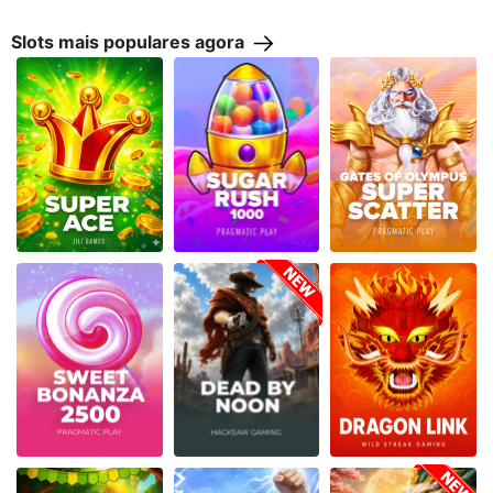
Slots mais populares agora