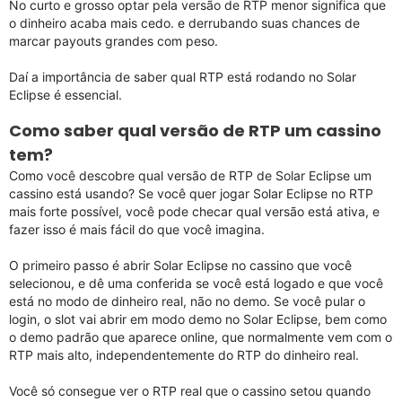
No curto e grosso optar pela versão de RTP menor significa que
o dinheiro acaba mais cedo. e derrubando suas chances de
marcar payouts grandes com peso.
Daí a importância de saber qual RTP está rodando no Solar
Eclipse é essencial.
Como saber qual versão de RTP um cassino
tem?
Como você descobre qual versão de RTP de Solar Eclipse um
cassino está usando? Se você quer jogar Solar Eclipse no RTP
mais forte possível, você pode checar qual versão está ativa, e
fazer isso é mais fácil do que você imagina.
O primeiro passo é abrir Solar Eclipse no cassino que você
selecionou, e dê uma conferida se você está logado e que você
está no modo de dinheiro real, não no demo. Se você pular o
login, o slot vai abrir em modo demo no Solar Eclipse, bem como
o demo padrão que aparece online, que normalmente vem com o
RTP mais alto, independentemente do RTP do dinheiro real.
Você só consegue ver o RTP real que o cassino setou quando