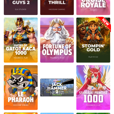
JACK
HAMMER
2
NETENT