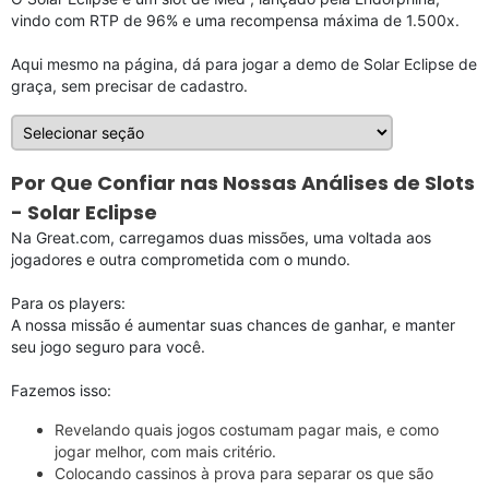
vindo com RTP de 96% e uma recompensa máxima de 1.500x.
Aqui mesmo na página, dá para jogar a demo de Solar Eclipse de
graça, sem precisar de cadastro.
Por Que Confiar nas Nossas Análises de Slots
- Solar Eclipse
Na Great.com, carregamos duas missões, uma voltada aos
jogadores e outra comprometida com o mundo.
Para os players:
A nossa missão é aumentar suas chances de ganhar, e manter
seu jogo seguro para você.
Fazemos isso:
Revelando quais jogos costumam pagar mais, e como
jogar melhor, com mais critério.
Colocando cassinos à prova para separar os que são