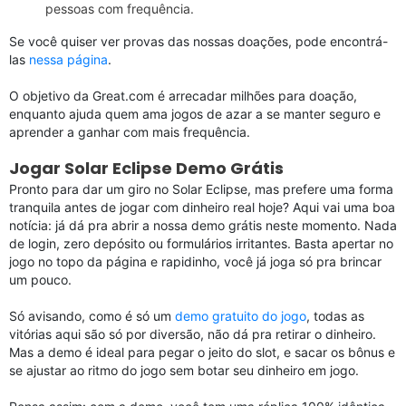
pessoas com frequência.
Se você quiser ver provas das nossas doações, pode encontrá-
las
nessa página
.
O objetivo da Great.com é arrecadar milhões para doação,
enquanto ajuda quem ama jogos de azar a se manter seguro e
aprender a ganhar com mais frequência.
Jogar Solar Eclipse Demo Grátis
Pronto para dar um giro no Solar Eclipse, mas prefere uma forma
tranquila antes de jogar com dinheiro real hoje? Aqui vai uma boa
notícia: já dá pra abrir a nossa demo grátis neste momento. Nada
de login, zero depósito ou formulários irritantes. Basta apertar no
jogo no topo da página e rapidinho, você já joga só pra brincar
um pouco.
Só avisando, como é só um
demo gratuito do jogo
, todas as
vitórias aqui são só por diversão, não dá pra retirar o dinheiro.
Mas a demo é ideal para pegar o jeito do slot, e sacar os bônus e
se ajustar ao ritmo do jogo sem botar seu dinheiro em jogo.