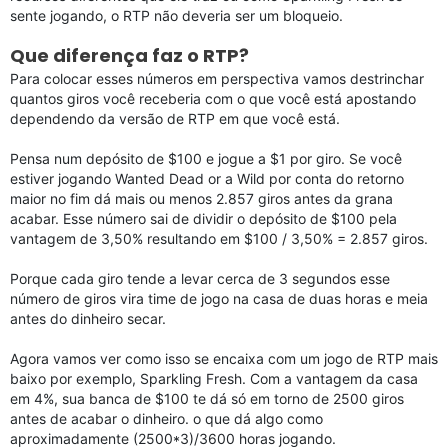
sente jogando, o RTP não deveria ser um bloqueio.
Que diferença faz o RTP?
Para colocar esses números em perspectiva vamos destrinchar
quantos giros você receberia com o que você está apostando
dependendo da versão de RTP em que você está.
Pensa num depósito de $100 e jogue a $1 por giro. Se você
estiver jogando Wanted Dead or a Wild por conta do retorno
maior no fim dá mais ou menos 2.857 giros antes da grana
acabar. Esse número sai de dividir o depósito de $100 pela
vantagem de 3,50% resultando em $100 / 3,50% = 2.857 giros.
Porque cada giro tende a levar cerca de 3 segundos esse
número de giros vira time de jogo na casa de duas horas e meia
antes do dinheiro secar.
Agora vamos ver como isso se encaixa com um jogo de RTP mais
baixo por exemplo, Sparkling Fresh. Com a vantagem da casa
em 4%, sua banca de $100 te dá só em torno de 2500 giros
antes de acabar o dinheiro. o que dá algo como
aproximadamente (2500*3)/3600 horas jogando.