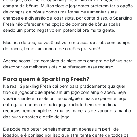
compra de bônus. Muitos slots e jogadores preferem ter a opção
de compra de bônus como uma forma de aumentar suas
chances e a diversão de jogar slots, por conta disso, o Sparkling
Fresh não oferecer uma opção de compra de bônus acaba
sendo um ponto negativo em potencial pra muita gente.
Mas fica de boa, se você estiver em busca de slots com compra
de bônus, temos um monte de opções pra você!
Acesse nossa lista completa de slots com compra de bônus para
descobrir os melhores slots que oferecem esse recurso.
Para quem é Sparkling Fresh?
Na real, Sparkling Fresh cai bem para praticamente qualquer
tipo de jogador que apreciam um jogo com amplo apelo. Seja
você iniciante em slots online ou alguém mais experiente, aqui
entrega um pouco de tudo: jogabilidade bem redondinha,
recursos bem completos e muitas maneiras de variar o tamanho
das suas apostas e estilo de jogo.
Ele pode não bater perfeitamente em apenas um perfil de
jogador, e é por isso por isso que atrai tanta gente de todos os