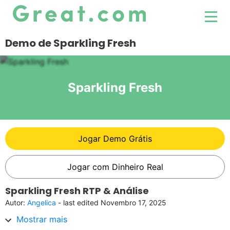
Demo de Sparkling Fresh
Sparkling Fresh
Jogar Demo Grátis
Jogar com Dinheiro Real
Sparkling Fresh RTP & Análise
Autor:
Angelica
- last edited
Novembro 17, 2025
Mostrar mais