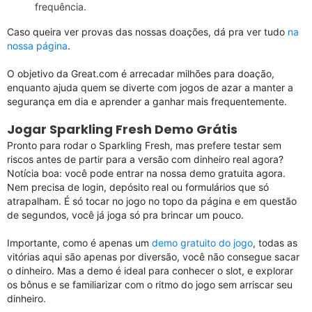
frequência.
Caso queira ver provas das nossas doações, dá pra ver tudo
na
nossa página
.
O objetivo da Great.com é arrecadar milhões para doação,
enquanto ajuda quem se diverte com jogos de azar a manter a
segurança em dia e aprender a ganhar mais frequentemente.
Jogar Sparkling Fresh Demo Grátis
Pronto para rodar o Sparkling Fresh, mas prefere testar sem
riscos antes de partir para a versão com dinheiro real agora?
Notícia boa: você pode entrar na nossa demo gratuita agora.
Nem precisa de login, depósito real ou formulários que só
atrapalham. É só tocar no jogo no topo da página e em questão
de segundos, você já joga só pra brincar um pouco.
Importante, como é apenas um
demo gratuito do jogo
, todas as
vitórias aqui são apenas por diversão, você não consegue sacar
o dinheiro. Mas a demo é ideal para conhecer o slot, e explorar
os bônus e se familiarizar com o ritmo do jogo sem arriscar seu
dinheiro.