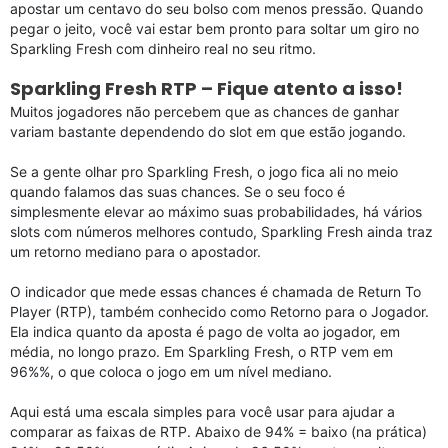
apostar um centavo do seu bolso com menos pressão. Quando
pegar o jeito, você vai estar bem pronto para soltar um giro no
Sparkling Fresh com dinheiro real no seu ritmo.
Sparkling Fresh RTP – Fique atento a isso!
Muitos jogadores não percebem que as chances de ganhar
variam bastante dependendo do slot em que estão jogando.
Se a gente olhar pro Sparkling Fresh, o jogo fica ali no meio
quando falamos das suas chances. Se o seu foco é
simplesmente elevar ao máximo suas probabilidades, há vários
slots com números melhores contudo, Sparkling Fresh ainda traz
um retorno mediano para o apostador.
O indicador que mede essas chances é chamada de Return To
Player (RTP), também conhecido como Retorno para o Jogador.
Ela indica quanto da aposta é pago de volta ao jogador, em
média, no longo prazo. Em Sparkling Fresh, o RTP vem em
96%%, o que coloca o jogo em um nível mediano.
Aqui está uma escala simples para você usar para ajudar a
comparar as faixas de RTP. Abaixo de 94% = baixo (na prática)