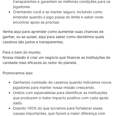
transparentes e garantem as melhores condições para os
jogadores.
Orientando você a se manter seguro, incluindo como
entender quando o jogo passa do limite e saber onde
encontrar apoio se precisar.
Venha aqui para aprender como aumentar suas chances de
ganhar, ou se quiser, aqui para saber como decidimos quais
cassinos são justos e transparentes.
Para o bem do mundo:
Nossa missão é criar um negócio que financie as instituições de
caridade mais eficazes ao redor do planeta.
Promovemos isso:
Ganhando comissão de cassinos quando indicamos novos
jogadores para manter nossa missão crescendo.
Unidos com especialistas para identificar as instituições
que produzem o maior impacto positivo com cada apoio
dado.
Doando 100% do que lucramos para fortalecer essas
causas importantes. que fazem a maior diferença com