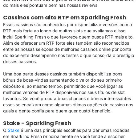
do mais eles pontuam bem nas nossas reviews
Cassinos com alto RTP em Sparkling Fresh
Esses cassinos são conhecidos por disponibilizar versões com o
RTP mais forte ao longo de muitos slots que avaliamos e isso
inclui Sparkling Fresh o que favorece quem busca RTP mais alto.
Além de oferecer um RTP forte eles também são reconhecidos
entre as nossas seleções de melhores cassinos online por conta
do excelente desempenho nos testes o que consolida o prestígio
desses cassinos.
Uma boa parte desses cassinos também disponibiliza bons
bônus de boas-vindas aumentando o valor do seu primeiro
depósito e, ao mesmo tempo, permitindo que você jogar as
melhores versões de RTP disponíveis nos seus títulos de slot
favoritos. Se você procura boas chances e bônus interessantes
esses se encaixam como algumas ótimas opções de cassino nos
quais a gente confia para quem quer custo-benefício.
Stake - Sparkling Fresh
O
Stake
é uma das principais escolhas para dar umas rodadas
em Sparkling Fresh principalmente se você tende a escolher