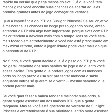
rápido na versão que paga menos do slot. E já que você tem
menos giros você encolhe suas chances de acertar aqueles
prêmios grandes antes do jogo começar de verdade.
Qual a importância do RTP de Sunlight Princess? Se seu objetivo
é melhorar suas chances no longo prazo jogando online, então
entender o RTP vira algo bem importante. porque slots com RTP
maior tendem a devolver mais com o tempo. Mas se você está
mais focado em entretenimento e você não está preocupado em
maximizar retorno, então a jogabilidade pode valer mais do que
o percentual de RTP.
No fundo, é você quem decide qual é o peso do RTP pra você.
No geral, depende dos seus hábitos de jogo e do quanto você
aceita oscilar. Tem gente que prefere jogos com as melhores
odds no longo prazo e usa slot pra tentar melhorar o saldo
enquanto outros só querem se divertir — mesmo sabendo que
podem perder mais.
Se você quer fazer a banca render e melhorar suas odds, a
gente sugere escolher um dos maiores RTP que a gente
ranqueou. Mas se você está gostando de verdade de Sunlight
Princess e entretenimento é sua prioridade, então pode escolher