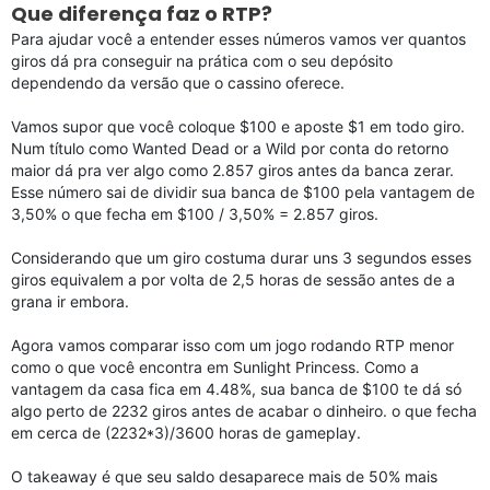
Que diferença faz o RTP?
Para ajudar você a entender esses números vamos ver quantos
giros dá pra conseguir na prática com o seu depósito
dependendo da versão que o cassino oferece.
Vamos supor que você coloque $100 e aposte $1 em todo giro.
Num título como Wanted Dead or a Wild por conta do retorno
maior dá pra ver algo como 2.857 giros antes da banca zerar.
Esse número sai de dividir sua banca de $100 pela vantagem de
3,50% o que fecha em $100 / 3,50% = 2.857 giros.
Considerando que um giro costuma durar uns 3 segundos esses
giros equivalem a por volta de 2,5 horas de sessão antes de a
grana ir embora.
Agora vamos comparar isso com um jogo rodando RTP menor
como o que você encontra em Sunlight Princess. Como a
vantagem da casa fica em 4.48%, sua banca de $100 te dá só
algo perto de 2232 giros antes de acabar o dinheiro. o que fecha
em cerca de (2232*3)/3600 horas de gameplay.
O takeaway é que seu saldo desaparece mais de 50% mais