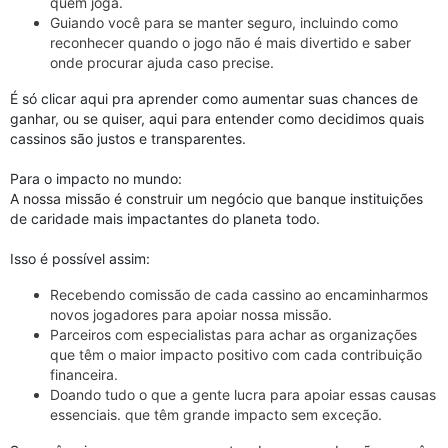
quem joga.
Guiando você para se manter seguro, incluindo como
reconhecer quando o jogo não é mais divertido e saber
onde procurar ajuda caso precise.
É só clicar aqui pra aprender como aumentar suas chances de
ganhar, ou se quiser, aqui para entender como decidimos quais
cassinos são justos e transparentes.
Para o impacto no mundo:
A nossa missão é construir um negócio que banque instituições
de caridade mais impactantes do planeta todo.
Isso é possível assim:
Recebendo comissão de cada cassino ao encaminharmos
novos jogadores para apoiar nossa missão.
Parceiros com especialistas para achar as organizações
que têm o maior impacto positivo com cada contribuição
financeira.
Doando tudo o que a gente lucra para apoiar essas causas
essenciais. que têm grande impacto sem exceção.