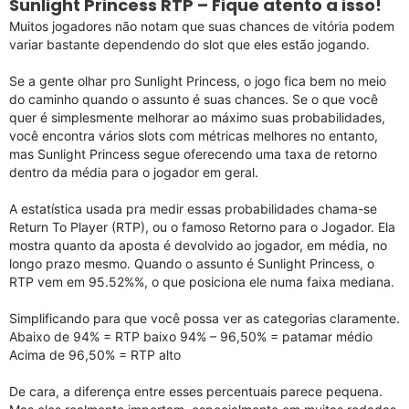
Sunlight Princess RTP – Fique atento a isso!
Muitos jogadores não notam que suas chances de vitória podem
variar bastante dependendo do slot que eles estão jogando.
Se a gente olhar pro Sunlight Princess, o jogo fica bem no meio
do caminho quando o assunto é suas chances. Se o que você
quer é simplesmente melhorar ao máximo suas probabilidades,
você encontra vários slots com métricas melhores no entanto,
mas Sunlight Princess segue oferecendo uma taxa de retorno
dentro da média para o jogador em geral.
A estatística usada pra medir essas probabilidades chama-se
Return To Player (RTP), ou o famoso Retorno para o Jogador. Ela
mostra quanto da aposta é devolvido ao jogador, em média, no
longo prazo mesmo. Quando o assunto é Sunlight Princess, o
RTP vem em 95.52%%, o que posiciona ele numa faixa mediana.
Simplificando para que você possa ver as categorias claramente.
Abaixo de 94% = RTP baixo 94% – 96,50% = patamar médio
Acima de 96,50% = RTP alto
De cara, a diferença entre esses percentuais parece pequena.