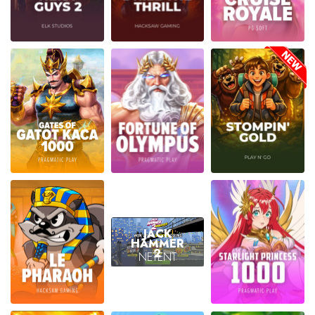
JACK
HAMMER
2
NETENT