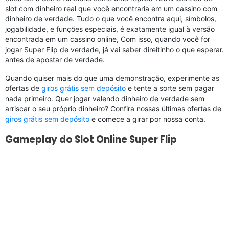
slot com dinheiro real que você encontraria em um cassino com
dinheiro de verdade. Tudo o que você encontra aqui, símbolos,
jogabilidade, e funções especiais, é exatamente igual à versão
encontrada em um cassino online, Com isso, quando você for
jogar Super Flip de verdade, já vai saber direitinho o que esperar.
antes de apostar de verdade.
Quando quiser mais do que uma demonstração, experimente as
ofertas de
giros grátis sem depósito
e tente a sorte sem pagar
nada primeiro. Quer jogar valendo dinheiro de verdade sem
arriscar o seu próprio dinheiro? Confira nossas últimas ofertas de
giros grátis sem depósito
e comece a girar por nossa conta.
Gameplay do Slot Online Super Flip