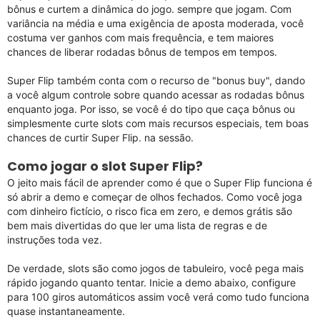
bônus e curtem a dinâmica do jogo. sempre que jogam. Com
variância na média e uma exigência de aposta moderada, você
costuma ver ganhos com mais frequência, e tem maiores
chances de liberar rodadas bônus de tempos em tempos.
Super Flip também conta com o recurso de "bonus buy", dando
a você algum controle sobre quando acessar as rodadas bônus
enquanto joga. Por isso, se você é do tipo que caça bônus ou
simplesmente curte slots com mais recursos especiais, tem boas
chances de curtir Super Flip. na sessão.
Como jogar o slot Super Flip?
O jeito mais fácil de aprender como é que o Super Flip funciona é
só abrir a demo e começar de olhos fechados. Como você joga
com dinheiro fictício, o risco fica em zero, e demos grátis são
bem mais divertidas do que ler uma lista de regras e de
instruções toda vez.
De verdade, slots são como jogos de tabuleiro, você pega mais
rápido jogando quanto tentar. Inicie a demo abaixo, configure
para 100 giros automáticos assim você verá como tudo funciona
quase instantaneamente.