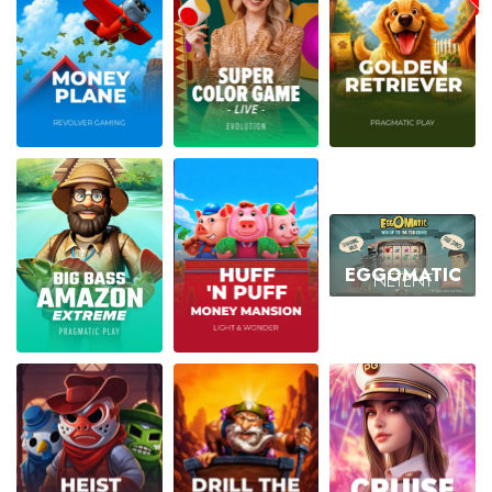
EGGOMATIC
NETENT