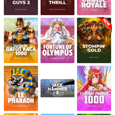
JACK
HAMMER
2
NETENT