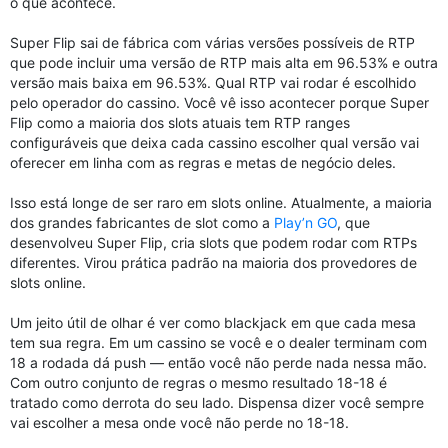
o que acontece.
Super Flip sai de fábrica com várias versões possíveis de RTP
que pode incluir uma versão de RTP mais alta em 96.53% e outra
versão mais baixa em 96.53%. Qual RTP vai rodar é escolhido
pelo operador do cassino. Você vê isso acontecer porque Super
Flip como a maioria dos slots atuais tem RTP ranges
configuráveis que deixa cada cassino escolher qual versão vai
oferecer em linha com as regras e metas de negócio deles.
Isso está longe de ser raro em slots online. Atualmente, a maioria
dos grandes fabricantes de slot como a
Play’n GO
, que
desenvolveu Super Flip, cria slots que podem rodar com RTPs
diferentes. Virou prática padrão na maioria dos provedores de
slots online.
Um jeito útil de olhar é ver como blackjack em que cada mesa
tem sua regra. Em um cassino se você e o dealer terminam com
18 a rodada dá push — então você não perde nada nessa mão.
Com outro conjunto de regras o mesmo resultado 18-18 é
tratado como derrota do seu lado. Dispensa dizer você sempre
vai escolher a mesa onde você não perde no 18-18.