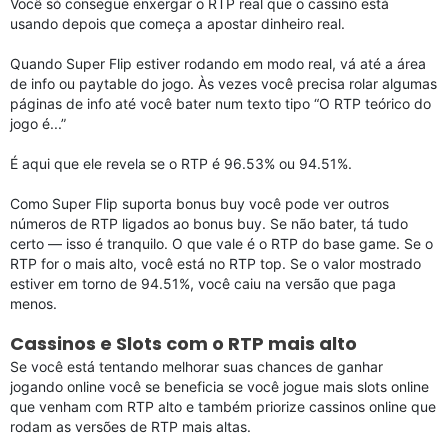
Você só consegue enxergar o RTP real que o cassino está
usando depois que começa a apostar dinheiro real.
Quando Super Flip estiver rodando em modo real, vá até a área
de info ou paytable do jogo. Às vezes você precisa rolar algumas
páginas de info até você bater num texto tipo “O RTP teórico do
jogo é...”
É aqui que ele revela se o RTP é 96.53% ou 94.51%.
Como Super Flip suporta bonus buy você pode ver outros
números de RTP ligados ao bonus buy. Se não bater, tá tudo
certo — isso é tranquilo. O que vale é o RTP do base game. Se o
RTP for o mais alto, você está no RTP top. Se o valor mostrado
estiver em torno de 94.51%, você caiu na versão que paga
menos.
Cassinos e Slots com o RTP mais alto
Se você está tentando melhorar suas chances de ganhar
jogando online você se beneficia se você jogue mais slots online
que venham com RTP alto e também priorize cassinos online que
rodam as versões de RTP mais altas.