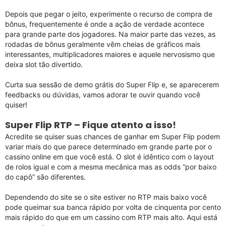
Depois que pegar o jeito, experimente o recurso de compra de
bônus, frequentemente é onde a ação de verdade acontece
para grande parte dos jogadores. Na maior parte das vezes, as
rodadas de bônus geralmente vêm cheias de gráficos mais
interessantes, multiplicadores maiores e aquele nervosismo que
deixa slot tão divertido.
Curta sua sessão de demo grátis do Super Flip e, se aparecerem
feedbacks ou dúvidas, vamos adorar te ouvir quando você
quiser!
Super Flip RTP – Fique atento a isso!
Acredite se quiser suas chances de ganhar em Super Flip podem
variar mais do que parece determinado em grande parte por o
cassino online em que você está. O slot é idêntico com o layout
de rolos igual e com a mesma mecânica mas as odds “por baixo
do capô” são diferentes.
Dependendo do site se o site estiver no RTP mais baixo você
pode queimar sua banca rápido por volta de cinquenta por cento
mais rápido do que em um cassino com RTP mais alto. Aqui está