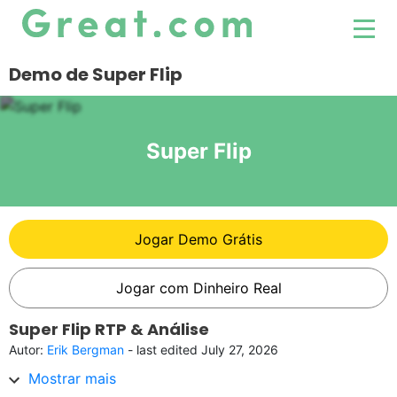
Demo de Super Flip
Super Flip
Jogar Demo Grátis
Jogar com Dinheiro Real
Super Flip RTP & Análise
Autor:
Erik Bergman
- last edited
July 27, 2026
Mostrar mais