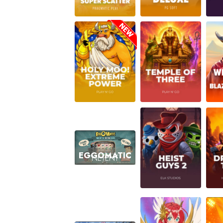
EGGOMATIC
NETENT