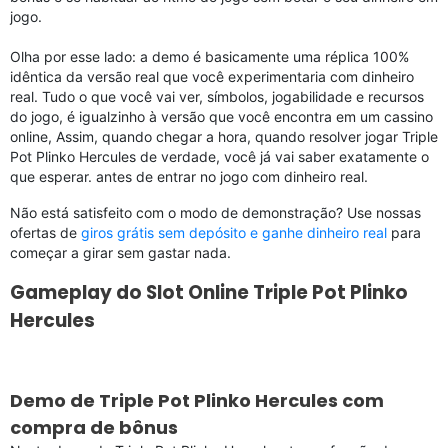
jogo.
Olha por esse lado: a demo é basicamente uma réplica 100%
idêntica da versão real que você experimentaria com dinheiro
real. Tudo o que você vai ver, símbolos, jogabilidade e recursos
do jogo, é igualzinho à versão que você encontra em um cassino
online, Assim, quando chegar a hora, quando resolver jogar Triple
Pot Plinko Hercules de verdade, você já vai saber exatamente o
que esperar. antes de entrar no jogo com dinheiro real.
Não está satisfeito com o modo de demonstração? Use nossas
ofertas de
giros grátis sem depósito e ganhe dinheiro real
para
começar a girar sem gastar nada.
Gameplay do Slot Online Triple Pot Plinko
Hercules
Demo de Triple Pot Plinko Hercules com
compra de bônus