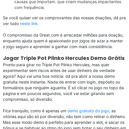
causas que importam. que criam mudanças impactantes
com frequência.
Se você quiser ver os comprovantes das nossas doações, dá pra
ver tudo
neste link
.
O compromisso da Great.com é arrecadar milhões para doação,
enquanto ajuda quem é apaixonado por jogos de azar a manter
o jogo seguro e aprender a ganhar com mais consistência.
Jogar Triple Pot Plinko Hercules Demo Grátis
Pronto para girar no Triple Pot Plinko Hercules, mas quer
experimentar sem riscos antes de usar dinheiro de verdade
agora? Aqui vai uma boa notícia: dá pra abrir a nossa demo
gratuita neste instante. Nada de entrar com login, depósito ou
formulários que ninguém aguenta. É só clicar no jogo no topo da
página e em poucos segundos, você vai estar girando sem
compromisso, só diversão.
Fica tranquilo, como é apenas um
demo gratuito do jogo
, as
vitórias aqui são só por diversão, não tem como retirar o dinheiro.
Mas esse modo demo é perfeito para aprender o slot, e sacar os
bônus e se habituar ao ritmo do jogo sem botar o seu dinheiro em