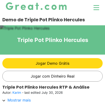
Demo de Triple Pot Plinko Hercules
Triple Pot Plinko Hercules
Jogar Demo Grátis
Jogar com Dinheiro Real
Triple Pot Plinko Hercules RTP & Análise
Autor:
Karim
- last edited
July 30, 2026
Mostrar mais