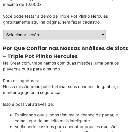
máxima de 10.000x.
Você pode testar a demo de Triple Pot Plinko Hercules
gratuitamente aqui na página, sem fazer cadastro.
Por Que Confiar nas Nossas Análises de Slots
- Triple Pot Plinko Hercules
Na Great.com, trabalhamos com duas missões, uma para os
players e outra para o mundo.
Para os jogadores:
Nossa missão principal é turbinar suas chances de ganhar, e
manter o jogo com segurança.
Isso é possível através de:
Explicando quais jogos têm maior chance de pagar, e
como jogar de um jeito mais inteligente.
Verificando cassinos para encontrar aqueles que são