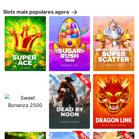
Slots mais populares agora