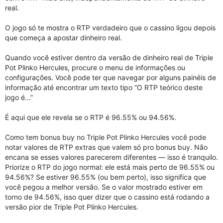
real.
O jogo só te mostra o RTP verdadeiro que o cassino ligou depois
que começa a apostar dinheiro real.
Quando você estiver dentro da versão de dinheiro real de Triple
Pot Plinko Hercules, procure o menu de informações ou
configurações. Você pode ter que navegar por alguns painéis de
informação até encontrar um texto tipo “O RTP teórico deste
jogo é...”
É aqui que ele revela se o RTP é 96.55% ou 94.56%.
Como tem bonus buy no Triple Pot Plinko Hercules você pode
notar valores de RTP extras que valem só pro bonus buy. Não
encana se esses valores parecerem diferentes — isso é tranquilo.
Priorize o RTP do jogo normal: ele está mais perto de 96.55% ou
94.56%? Se estiver 96.55% (ou bem perto), isso significa que
você pegou a melhor versão. Se o valor mostrado estiver em
torno de 94.56%, isso quer dizer que o cassino está rodando a
versão pior de Triple Pot Plinko Hercules.