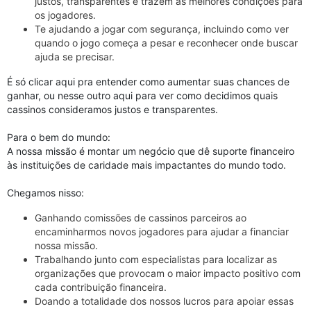
justos, transparentes e trazem as melhores condições para
os jogadores.
Te ajudando a jogar com segurança, incluindo como ver
quando o jogo começa a pesar e reconhecer onde buscar
ajuda se precisar.
É só clicar aqui pra entender como aumentar suas chances de
ganhar, ou nesse outro aqui para ver como decidimos quais
cassinos consideramos justos e transparentes.
Para o bem do mundo:
A nossa missão é montar um negócio que dê suporte financeiro
às instituições de caridade mais impactantes do mundo todo.
Chegamos nisso:
Ganhando comissões de cassinos parceiros ao
encaminharmos novos jogadores para ajudar a financiar
nossa missão.
Trabalhando junto com especialistas para localizar as
organizações que provocam o maior impacto positivo com
cada contribuição financeira.
Doando a totalidade dos nossos lucros para apoiar essas