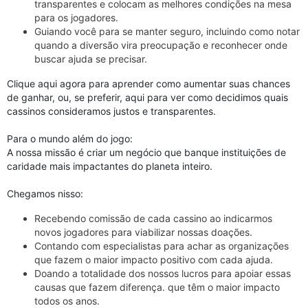
transparentes e colocam as melhores condições na mesa
para os jogadores.
Guiando você para se manter seguro, incluindo como notar
quando a diversão vira preocupação e reconhecer onde
buscar ajuda se precisar.
Clique aqui agora para aprender como aumentar suas chances
de ganhar, ou, se preferir, aqui para ver como decidimos quais
cassinos consideramos justos e transparentes.
Para o mundo além do jogo:
A nossa missão é criar um negócio que banque instituições de
caridade mais impactantes do planeta inteiro.
Chegamos nisso:
Recebendo comissão de cada cassino ao indicarmos
novos jogadores para viabilizar nossas doações.
Contando com especialistas para achar as organizações
que fazem o maior impacto positivo com cada ajuda.
Doando a totalidade dos nossos lucros para apoiar essas
causas que fazem diferença. que têm o maior impacto
todos os anos.