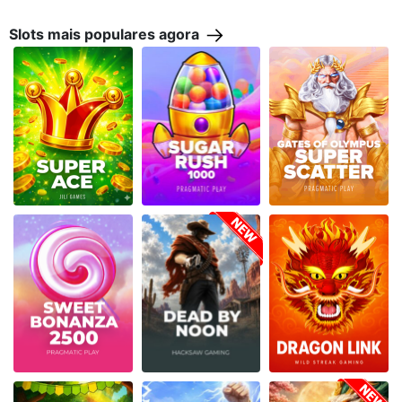
Slots mais populares agora