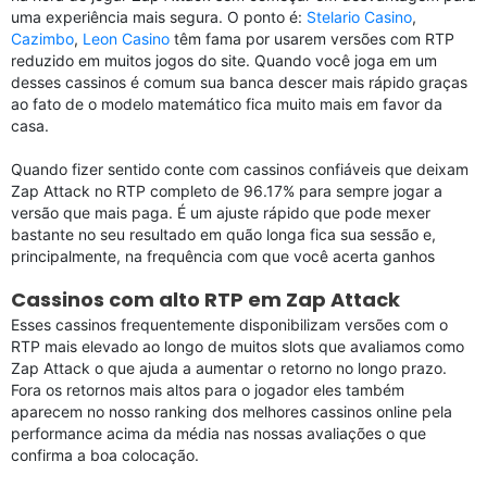
uma experiência mais segura. O ponto é:
Stelario Casino
,
Cazimbo
,
Leon Casino
têm fama por usarem versões com RTP
reduzido em muitos jogos do site. Quando você joga em um
desses cassinos é comum sua banca descer mais rápido graças
ao fato de o modelo matemático fica muito mais em favor da
casa.
Quando fizer sentido conte com cassinos confiáveis que deixam
Zap Attack no RTP completo de 96.17% para sempre jogar a
versão que mais paga. É um ajuste rápido que pode mexer
bastante no seu resultado em quão longa fica sua sessão e,
principalmente, na frequência com que você acerta ganhos
Cassinos com alto RTP em Zap Attack
Esses cassinos frequentemente disponibilizam versões com o
RTP mais elevado ao longo de muitos slots que avaliamos como
Zap Attack o que ajuda a aumentar o retorno no longo prazo.
Fora os retornos mais altos para o jogador eles também
aparecem no nosso ranking dos melhores cassinos online pela
performance acima da média nas nossas avaliações o que
confirma a boa colocação.