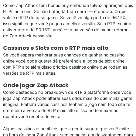
Como Zap Attack tem bonus buy embutido talvez apareçam dois
RTPs no menu. Se não bater, tá tudo certo — é padrão. O que
vale é o RTP do base game. Se você vir algo perto de 96.17%,
isso significa que você pegou a melhor versão. Se o RTP exibido
estiver perto de 90.15%, você está na versão de menor retorno
de Zap Attack nesse site.
Cassinos e Slots com o RTP mais alto
Se você espera melhorar suas chances de ganhar no cassino
online você pode querer dê preferência a jogos de slot online
com RTP alto além disso priorize cassinos online que rodam as
versões de RTP mais altas.
Onde jogar Zap Attack
Como destacado no breakdown de RTP a plataforma onde você
joga Zap Attack pode alterar suas odds mais do que muita gente
imagina. Embora vários cassinos tenham o jogo nem todo site te
oferecem a versão de RTP mais alto e isso pode mexer no
quanto você recebe de volta.
Alguns cassinos específicos que a gente sugere que você evite
na hora de jogar Zap Attack sem começar em desvantagem para