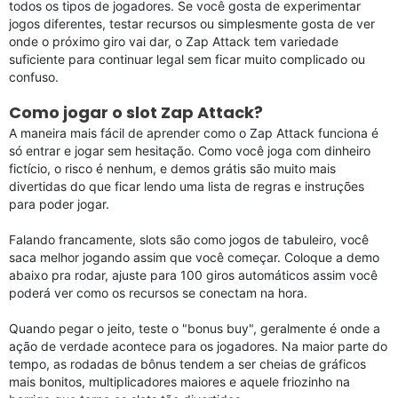
todos os tipos de jogadores. Se você gosta de experimentar
jogos diferentes, testar recursos ou simplesmente gosta de ver
onde o próximo giro vai dar, o Zap Attack tem variedade
suficiente para continuar legal sem ficar muito complicado ou
confuso.
Como jogar o slot Zap Attack?
A maneira mais fácil de aprender como o Zap Attack funciona é
só entrar e jogar sem hesitação. Como você joga com dinheiro
fictício, o risco é nenhum, e demos grátis são muito mais
divertidas do que ficar lendo uma lista de regras e instruções
para poder jogar.
Falando francamente, slots são como jogos de tabuleiro, você
saca melhor jogando assim que você começar. Coloque a demo
abaixo pra rodar, ajuste para 100 giros automáticos assim você
poderá ver como os recursos se conectam na hora.
Quando pegar o jeito, teste o "bonus buy", geralmente é onde a
ação de verdade acontece para os jogadores. Na maior parte do
tempo, as rodadas de bônus tendem a ser cheias de gráficos
mais bonitos, multiplicadores maiores e aquele friozinho na