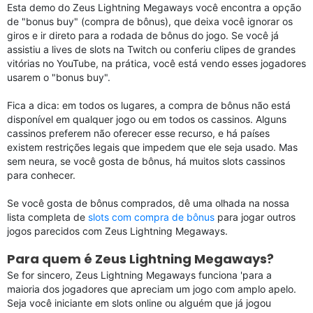
Esta demo do Zeus Lightning Megaways você encontra a opção
de "bonus buy" (compra de bônus), que deixa você ignorar os
giros e ir direto para a rodada de bônus do jogo. Se você já
assistiu a lives de slots na Twitch ou conferiu clipes de grandes
vitórias no YouTube, na prática, você está vendo esses jogadores
usarem o "bonus buy".
Fica a dica: em todos os lugares, a compra de bônus não está
disponível em qualquer jogo ou em todos os cassinos. Alguns
cassinos preferem não oferecer esse recurso, e há países
existem restrições legais que impedem que ele seja usado. Mas
sem neura, se você gosta de bônus, há muitos slots cassinos
para conhecer.
Se você gosta de bônus comprados, dê uma olhada na nossa
lista completa de
slots com compra de bônus
para jogar outros
jogos parecidos com Zeus Lightning Megaways.
Para quem é Zeus Lightning Megaways?
Se for sincero, Zeus Lightning Megaways funciona 'para a
maioria dos jogadores que apreciam um jogo com amplo apelo.
Seja você iniciante em slots online ou alguém que já jogou