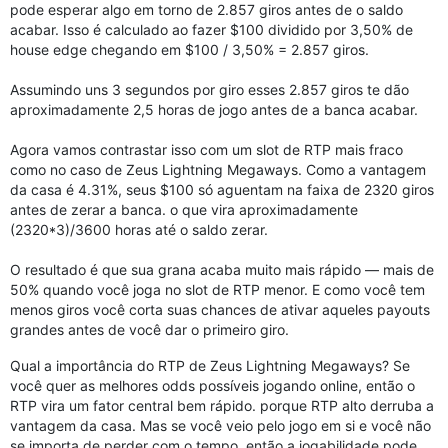
pode esperar algo em torno de 2.857 giros antes de o saldo
acabar. Isso é calculado ao fazer $100 dividido por 3,50% de
house edge chegando em $100 / 3,50% = 2.857 giros.
Assumindo uns 3 segundos por giro esses 2.857 giros te dão
aproximadamente 2,5 horas de jogo antes de a banca acabar.
Agora vamos contrastar isso com um slot de RTP mais fraco
como no caso de Zeus Lightning Megaways. Como a vantagem
da casa é 4.31%, seus $100 só aguentam na faixa de 2320 giros
antes de zerar a banca. o que vira aproximadamente
(2320*3)/3600 horas até o saldo zerar.
O resultado é que sua grana acaba muito mais rápido — mais de
50% quando você joga no slot de RTP menor. E como você tem
menos giros você corta suas chances de ativar aqueles payouts
grandes antes de você dar o primeiro giro.
Qual a importância do RTP de Zeus Lightning Megaways? Se
você quer as melhores odds possíveis jogando online, então o
RTP vira um fator central bem rápido. porque RTP alto derruba a
vantagem da casa. Mas se você veio pelo jogo em si e você não
se importa de perder com o tempo, então a jogabilidade pode