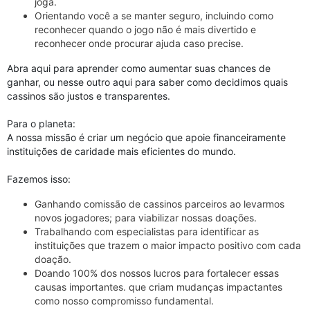
joga.
Orientando você a se manter seguro, incluindo como
reconhecer quando o jogo não é mais divertido e
reconhecer onde procurar ajuda caso precise.
Abra aqui para aprender como aumentar suas chances de
ganhar, ou nesse outro aqui para saber como decidimos quais
cassinos são justos e transparentes.
Para o planeta:
A nossa missão é criar um negócio que apoie financeiramente
instituições de caridade mais eficientes do mundo.
Fazemos isso:
Ganhando comissão de cassinos parceiros ao levarmos
novos jogadores; para viabilizar nossas doações.
Trabalhando com especialistas para identificar as
instituições que trazem o maior impacto positivo com cada
doação.
Doando 100% dos nossos lucros para fortalecer essas
causas importantes. que criam mudanças impactantes
como nosso compromisso fundamental.