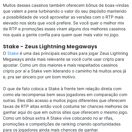
Muitos desses cassinos também oferecem bônus de boas-vindas
que valem a pena turbinando o valor do seu depósito mantendo
a possibilidade de você aproveitar as versões com o RTP mais
elevado nos slots que você prefere. Se você quer o melhor mix
de RTP e promoções esses viram alguns dos melhores cassinos
nos quais a gente confia para quem quer mais valor no jogo.
Stake - Zeus Lightning Megaways
O
Stake
é uma das principais escolhas para jogar Zeus Lightning
Megaways ainda mais relevante se você curte usar cripto para
apostar. Como um dos maiores e mais respeitados cassinos
cripto por aí a Stake vem liderando o caminho há muitos anos já
e, pra ser sincero por um bom motivo.
O que de fato coloca a Stake à frente tem relação direta com
como ela recompensa bem seus jogadores em comparação com
outras. Eles dão acesso a muitos jogos diferentes que oferecem
taxas de RTP altas então você costuma ter chances melhores de
ganhar aqui do que em outros sites que oferecem o mesmo jogo.
Como um bônus extra A Stake vive colocando no ar rifas,
promoções e competições de ranking criando oportunidades
para os jogadores ainda mais chances de ganhar.