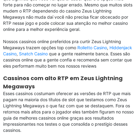
forte para não começar no lugar errado. Mesmo que muitos slots
mudem o RTP dependendo do cassino Zeus Lightning
Megaways não muda daí você não precisa ficar obcecado por
RTP nesse jogo e pode colocar sua atenção no melhor cassino
online para a melhor experiência geral.
Nossos cassinos online preferidos pra curtir Zeus Lightning
Megaways trazem opções top como
Rolletto Casino
,
Hiddenjack
Casino
,
Snatch Casino
que a gente realmente banca. Esses são
cassinos online que a gente confia e recomenda sem contar que
eles performam muito bem nos nossos reviews
Cassinos com alto RTP em Zeus Lightning
Megaways
Esses cassinos costumam oferecer as versões de RTP que mais
pagam na maioria dos títulos de slot que testamos como Zeus
Lightning Megaways o que faz com que se destaquem. Fora os
retornos mais altos para o jogador eles também figuram no nosso
guia de melhores cassinos online graças aos resultados
impressionantes nos testes o que consolida o prestígio desses
cassinos.