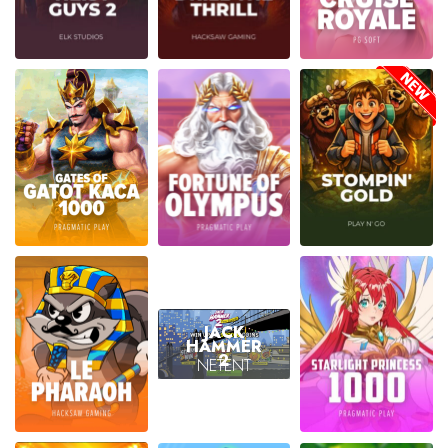
JACK
HAMMER
2
NETENT