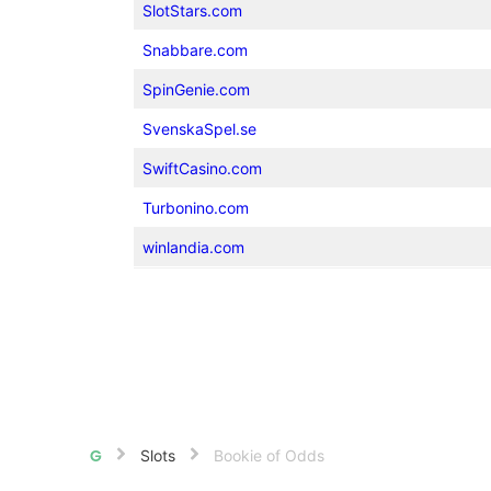
SlotStars.com
Snabbare.com
SpinGenie.com
SvenskaSpel.se
SwiftCasino.com
Turbonino.com
winlandia.com
Slots
Bookie of Odds
Home