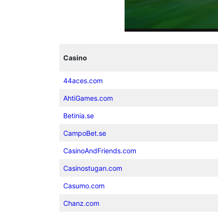
Casino
44aces.com
AhtiGames.com
Betinia.se
CampoBet.se
CasinoAndFriends.com
Casinostugan.com
Casumo.com
Chanz.com