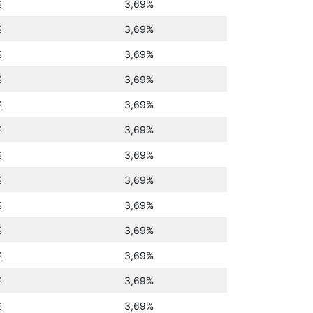
%
3,69%
%
3,69%
%
3,69%
%
3,69%
%
3,69%
%
3,69%
%
3,69%
%
3,69%
%
3,69%
%
3,69%
%
3,69%
%
3,69%
%
3,69%