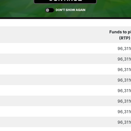
Funds to p
(RTP)
96,31
96,31
96,31
96,31
96,31
96,31
96,31
96,31