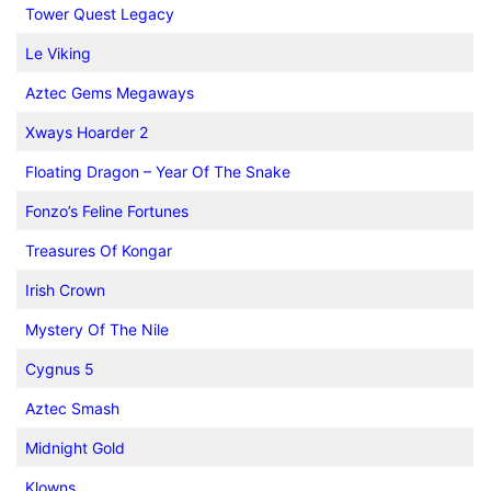
Tower Quest Legacy
Le Viking
Aztec Gems Megaways
Xways Hoarder 2
Floating Dragon – Year Of The Snake
Fonzo’s Feline Fortunes
Treasures Of Kongar
Irish Crown
Mystery Of The Nile
Cygnus 5
Aztec Smash
Midnight Gold
Klowns