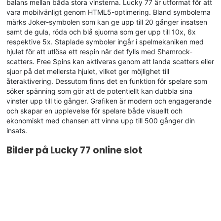
balans mellan båda stora vinsterna. Lucky 77 är utformat för att
vara mobilvänligt genom HTML5-optimering. Bland symbolerna
märks Joker-symbolen som kan ge upp till 20 gånger insatsen
samt de gula, röda och blå sjuorna som ger upp till 10x, 6x
respektive 5x. Staplade symboler ingår i spelmekaniken med
hjulet för att utlösa ett respin när det fylls med Shamrock-
scatters. Free Spins kan aktiveras genom att landa scatters eller
sjuor på det mellersta hjulet, vilket ger möjlighet till
återaktivering. Dessutom finns det en funktion för spelare som
söker spänning som gör att de potentiellt kan dubbla sina
vinster upp till tio gånger. Grafiken är modern och engagerande
och skapar en upplevelse för spelare både visuellt och
ekonomiskt med chansen att vinna upp till 500 gånger din
insats.
Bilder på Lucky 77 online slot