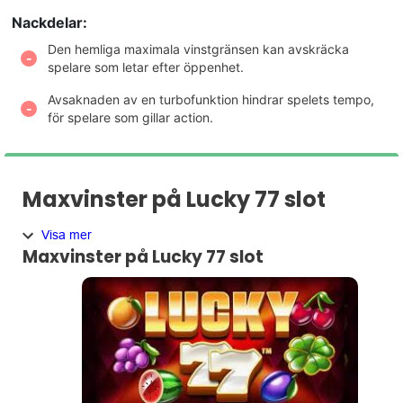
Nackdelar:
Den hemliga maximala vinstgränsen kan avskräcka
spelare som letar efter öppenhet.
Avsaknaden av en turbofunktion hindrar spelets tempo,
för spelare som gillar action.
Maxvinster på Lucky 77 slot
Maxvinster på Lucky 77 slot