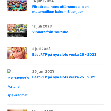
14 juni 2024
Förstå casinons affärsmodell och
matematiken bakom Blackjack
12 juli 2023
Vinnare från Youtube
2 juli 2023
Bäst RTP på nya slots vecka 26 – 2023
25 juni 2023
Bäst RTP på nya slots vecka 25 – 2023