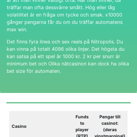
är att man vinner väldigt ofta. När man vinner, då
träffar man ofta dessvärre smått. Hög eller låg
volatilitet är en fråga om tycke och smak. x10000
gånger pengarna får du om du träffar automatens
max win.
Det finns fyra lines och sex reels på Nitropolis. Du
kan vinna på totalt 4096 olika linjer. Det högsta du
kan satsa på ett spel är 1000 kr. 2 kr per snurr är
minimum bet och Olika nätcasinon kan dock ha olika
bet size för automaten.
Funds
Pengar till
to
casinot:
Casino
player
(deras
(RTP)
vinstmarginal)