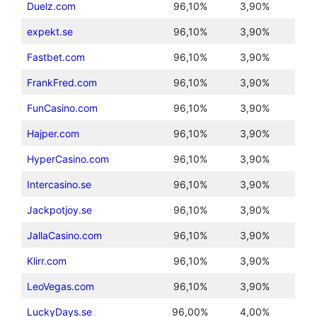
Duelz.com
96,10%
3,90%
expekt.se
96,10%
3,90%
Fastbet.com
96,10%
3,90%
FrankFred.com
96,10%
3,90%
FunCasino.com
96,10%
3,90%
Hajper.com
96,10%
3,90%
HyperCasino.com
96,10%
3,90%
Intercasino.se
96,10%
3,90%
Jackpotjoy.se
96,10%
3,90%
JallaCasino.com
96,10%
3,90%
Klirr.com
96,10%
3,90%
LeoVegas.com
96,10%
3,90%
LuckyDays.se
96,00%
4,00%