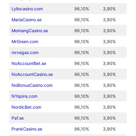
Lyllocasino.com
96,10%
3,90%
MariaCasino.se
96,10%
3,90%
MomangCasino.se
96,10%
3,90%
MrGreen.com
96,10%
3,90%
mrvegas.com
96,10%
3,90%
NoAccountBet.se
96,10%
3,90%
NoAccountCasino.se
96,10%
3,90%
NoBonusCasino.com
96,10%
3,90%
NYspins.com
96,10%
3,90%
NordicBet.com
96,10%
3,90%
Paf.se
96,10%
3,90%
PrankCasino.se
96,10%
3,90%