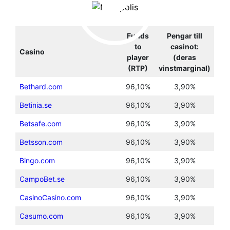
Funds
Pengar till
to
casinot:
Casino
player
(deras
(RTP)
vinstmarginal)
Bethard.com
96,10%
3,90%
Betinia.se
96,10%
3,90%
Betsafe.com
96,10%
3,90%
Betsson.com
96,10%
3,90%
Bingo.com
96,10%
3,90%
CampoBet.se
96,10%
3,90%
CasinoCasino.com
96,10%
3,90%
Casumo.com
96,10%
3,90%