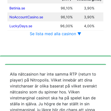
Betinia.se
96,10%
3,90%
NoAccountCasino.se
96,10%
3,90%
LuckyDays.se
96,00%
4,00%
Se lista med alla casinon ▼
Alla nätcasinon har inte samma RTP (return to
player) på Nitropolis. Vilket innebär att dina
vinstchanser är olika baserat på vilket svenskt
nätcasino som du spinner hos. Vilken
vinstmarginal casinot ska ha på spelet kan de
ställa in själva. Ju högre de har ställt in sin
vinstmarginal, ju lägre blir din chans att vinna