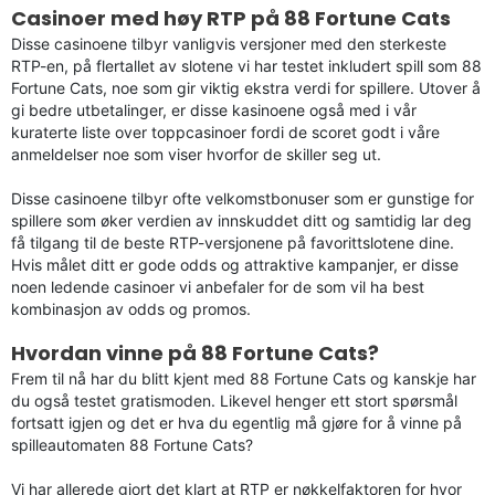
Casinoer med høy RTP på 88 Fortune Cats
Disse casinoene tilbyr vanligvis versjoner med den sterkeste
RTP-en, på flertallet av slotene vi har testet inkludert spill som 88
Fortune Cats, noe som gir viktig ekstra verdi for spillere. Utover å
gi bedre utbetalinger, er disse kasinoene også med i vår
kuraterte liste over toppcasinoer fordi de scoret godt i våre
anmeldelser noe som viser hvorfor de skiller seg ut.
Disse casinoene tilbyr ofte velkomstbonuser som er gunstige for
spillere som øker verdien av innskuddet ditt og samtidig lar deg
få tilgang til de beste RTP-versjonene på favorittslotene dine.
Hvis målet ditt er gode odds og attraktive kampanjer, er disse
noen ledende casinoer vi anbefaler for de som vil ha best
kombinasjon av odds og promos.
Hvordan vinne på 88 Fortune Cats?
Frem til nå har du blitt kjent med 88 Fortune Cats og kanskje har
du også testet gratismoden. Likevel henger ett stort spørsmål
fortsatt igjen og det er hva du egentlig må gjøre for å vinne på
spilleautomaten 88 Fortune Cats?
Vi har allerede gjort det klart at RTP er nøkkelfaktoren for hvor