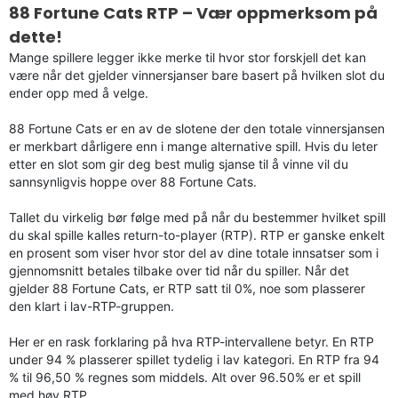
88 Fortune Cats RTP – Vær oppmerksom på
dette!
Mange spillere legger ikke merke til hvor stor forskjell det kan
være når det gjelder vinnersjanser bare basert på hvilken slot du
ender opp med å velge.
88 Fortune Cats er en av de slotene der den totale vinnersjansen
er merkbart dårligere enn i mange alternative spill. Hvis du leter
etter en slot som gir deg best mulig sjanse til å vinne vil du
sannsynligvis hoppe over 88 Fortune Cats.
Tallet du virkelig bør følge med på når du bestemmer hvilket spill
du skal spille kalles return-to-player (RTP). RTP er ganske enkelt
en prosent som viser hvor stor del av dine totale innsatser som i
gjennomsnitt betales tilbake over tid når du spiller. Når det
gjelder 88 Fortune Cats, er RTP satt til 0%, noe som plasserer
den klart i lav-RTP-gruppen.
Her er en rask forklaring på hva RTP-intervallene betyr. En RTP
under 94 % plasserer spillet tydelig i lav kategori. En RTP fra 94
% til 96,50 % regnes som middels. Alt over 96.50% er et spill
med høy RTP.