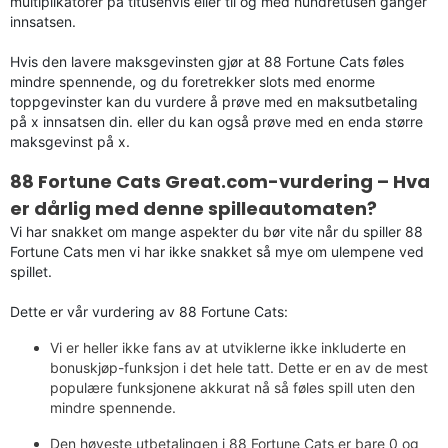
multiplikatorer på titusenvis eller til og med hundretusen ganger
innsatsen.
Hvis den lavere maksgevinsten gjør at 88 Fortune Cats føles
mindre spennende, og du foretrekker slots med enorme
toppgevinster kan du vurdere å prøve med en maksutbetaling
på x innsatsen din. eller du kan også prøve med en enda større
maksgevinst på x.
88 Fortune Cats Great.com-vurdering – Hva
er dårlig med denne spilleautomaten?
Vi har snakket om mange aspekter du bør vite når du spiller 88
Fortune Cats men vi har ikke snakket så mye om ulempene ved
spillet.
Dette er vår vurdering av 88 Fortune Cats:
Vi er heller ikke fans av at utviklerne ikke inkluderte en
bonuskjøp-funksjon i det hele tatt. Dette er en av de mest
populære funksjonene akkurat nå så føles spill uten den
mindre spennende.
Den høyeste utbetalingen i 88 Fortune Cats er bare 0 og