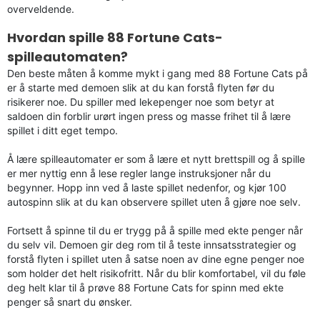
overveldende.
Hvordan spille 88 Fortune Cats-
spilleautomaten?
Den beste måten å komme mykt i gang med 88 Fortune Cats på
er å starte med demoen slik at du kan forstå flyten før du
risikerer noe. Du spiller med lekepenger noe som betyr at
saldoen din forblir urørt ingen press og masse frihet til å lære
spillet i ditt eget tempo.
Å lære spilleautomater er som å lære et nytt brettspill og å spille
er mer nyttig enn å lese regler lange instruksjoner når du
begynner. Hopp inn ved å laste spillet nedenfor, og kjør 100
autospinn slik at du kan observere spillet uten å gjøre noe selv.
Fortsett å spinne til du er trygg på å spille med ekte penger når
du selv vil. Demoen gir deg rom til å teste innsatsstrategier og
forstå flyten i spillet uten å satse noen av dine egne penger noe
som holder det helt risikofritt. Når du blir komfortabel, vil du føle
deg helt klar til å prøve 88 Fortune Cats for spinn med ekte
penger så snart du ønsker.