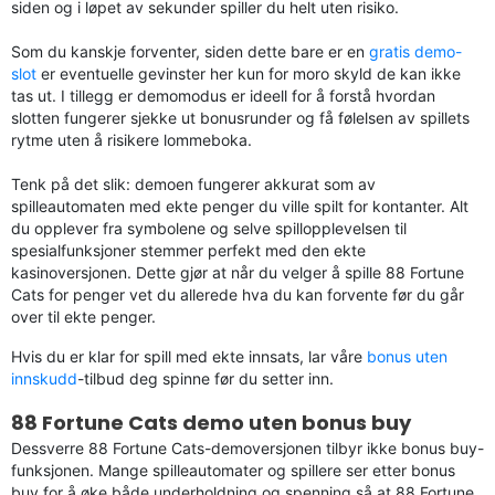
siden og i løpet av sekunder spiller du helt uten risiko.
Som du kanskje forventer, siden dette bare er en
gratis demo-
slot
er eventuelle gevinster her kun for moro skyld de kan ikke
tas ut. I tillegg er demomodus er ideell for å forstå hvordan
slotten fungerer sjekke ut bonusrunder og få følelsen av spillets
rytme uten å risikere lommeboka.
Tenk på det slik: demoen fungerer akkurat som av
spilleautomaten med ekte penger du ville spilt for kontanter. Alt
du opplever fra symbolene og selve spillopplevelsen til
spesialfunksjoner stemmer perfekt med den ekte
kasinoversjonen. Dette gjør at når du velger å spille 88 Fortune
Cats for penger vet du allerede hva du kan forvente før du går
over til ekte penger.
Hvis du er klar for spill med ekte innsats, lar våre
bonus uten
innskudd
-tilbud deg spinne før du setter inn.
88 Fortune Cats demo uten bonus buy
Dessverre 88 Fortune Cats-demoversjonen tilbyr ikke bonus buy-
funksjonen. Mange spilleautomater og spillere ser etter bonus
buy for å øke både underholdning og spenning så at 88 Fortune