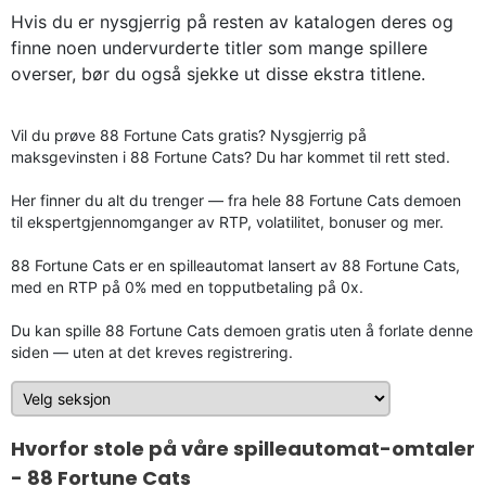
Hvis du er nysgjerrig på resten av katalogen deres og
finne noen undervurderte titler som mange spillere
overser, bør du også sjekke ut disse ekstra titlene.
Vil du prøve 88 Fortune Cats gratis? Nysgjerrig på
maksgevinsten i 88 Fortune Cats? Du har kommet til rett sted.
Her finner du alt du trenger — fra hele 88 Fortune Cats demoen
til ekspertgjennomganger av RTP, volatilitet, bonuser og mer.
88 Fortune Cats er en spilleautomat lansert av 88 Fortune Cats,
med en RTP på 0% med en topputbetaling på 0x.
Du kan spille 88 Fortune Cats demoen gratis uten å forlate denne
siden — uten at det kreves registrering.
Hvorfor stole på våre spilleautomat-omtaler
- 88 Fortune Cats