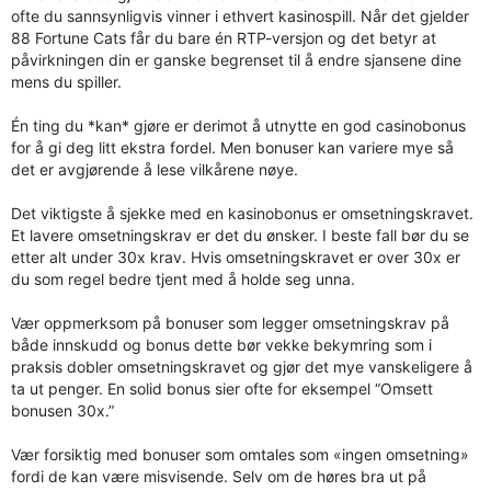
ofte du sannsynligvis vinner i ethvert kasinospill. Når det gjelder
88 Fortune Cats får du bare én RTP-versjon og det betyr at
påvirkningen din er ganske begrenset til å endre sjansene dine
mens du spiller.
Én ting du *kan* gjøre er derimot å utnytte en god casinobonus
for å gi deg litt ekstra fordel. Men bonuser kan variere mye så
det er avgjørende å lese vilkårene nøye.
Det viktigste å sjekke med en kasinobonus er omsetningskravet.
Et lavere omsetningskrav er det du ønsker. I beste fall bør du se
etter alt under 30x krav. Hvis omsetningskravet er over 30x er
du som regel bedre tjent med å holde seg unna.
Vær oppmerksom på bonuser som legger omsetningskrav på
både innskudd og bonus dette bør vekke bekymring som i
praksis dobler omsetningskravet og gjør det mye vanskeligere å
ta ut penger. En solid bonus sier ofte for eksempel “Omsett
bonusen 30x.”
Vær forsiktig med bonuser som omtales som «ingen omsetning»
fordi de kan være misvisende. Selv om de høres bra ut på