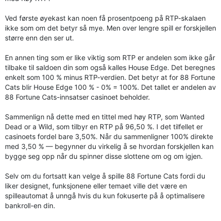
Ved første øyekast kan noen få prosentpoeng på RTP-skalaen
ikke som om det betyr så mye. Men over lengre spill er forskjellen
større enn den ser ut.
En annen ting som er like viktig som RTP er andelen som ikke går
tilbake til saldoen din som også kalles House Edge. Det beregnes
enkelt som 100 % minus RTP-verdien. Det betyr at for 88 Fortune
Cats blir House Edge 100 % - 0% = 100%. Det tallet er andelen av
88 Fortune Cats-innsatser casinoet beholder.
Sammenlign nå dette med en tittel med høy RTP, som Wanted
Dead or a Wild, som tilbyr en RTP på 96,50 %. I det tilfellet er
casinoets fordel bare 3,50%. Når du sammenligner 100% direkte
med 3,50 % — begynner du virkelig å se hvordan forskjellen kan
bygge seg opp når du spinner disse slottene om og om igjen.
Selv om du fortsatt kan velge å spille 88 Fortune Cats fordi du
liker designet, funksjonene eller temaet ville det være en
spilleautomat å unngå hvis du kun fokuserte på å optimalisere
bankroll-en din.