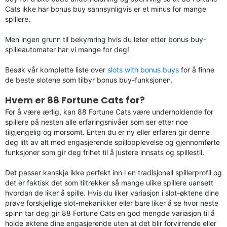
Cats ikke har bonus buy sannsynligvis er et minus for mange
spillere.
Men ingen grunn til bekymring hvis du leter etter bonus buy-
spilleautomater har vi mange for deg!
Besøk vår komplette liste over
slots with bonus buys
for å finne
de beste slotene som tilbyr bonus buy-funksjonen.
Hvem er 88 Fortune Cats for?
For å være ærlig, kan 88 Fortune Cats være underholdende for
spillere på nesten alle erfaringsnivåer som ser etter noe
tilgjengelig og morsomt. Enten du er ny eller erfaren gir denne
deg litt av alt med engasjerende spillopplevelse og gjennomførte
funksjoner som gir deg frihet til å justere innsats og spillestil.
Det passer kanskje ikke perfekt inn i en tradisjonell spillerprofil og
det er faktisk det som tiltrekker så mange ulike spillere uansett
hvordan de liker å spille. Hvis du liker variasjon i slot-øktene dine
prøve forskjellige slot-mekanikker eller bare liker å se hvor neste
spinn tar deg gir 88 Fortune Cats en god mengde variasjon til å
holde øktene dine engasjerende uten at det blir forvirrende eller