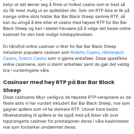
betyr at det lønner seg å finne ut hvilket casino som er best så
du får mest mulig ut av spilletiden din. Selv om RTP ikke er lik på
mange online slots holder Bar Bar Black Sheep samme RTP, så
kan du unngå å lete etter et casino med høyest RTP for Bar Bar
Black Sheep og kan i stedet fokusere på å velge det beste online
kasinoet for den best mulige totalopplevelsen.
En håndfull online casinoer vi liker for Bar Bar Black Sheep
inkluderer populære casinoer som
Rolletto Casino
,
Hiddenjack
Casino
,
Snatch Casino
som vi gjerne anbefaler. Disse spesifikke
online casinoene, som vi sterkt anbefaler samt de gjør det veldig
bra i vurderingene våre.
Casinoer med høy RTP på Bar Bar Black
Sheep
Disse casinoene tilbyr vanligvis de høyeste RTP-versjonene av de
fleste slots vi har vurdert inkludert Bar Bar Black Sheep, noe som
gagner spillere som vil ha sterkere RTP. Utover bare bedre
tilbakebetaling til spillere er de også med på listen vår over
topprangerte casinoer for prestasjonen deres i våre kasinotester
noe som forsterker omdømmet deres.