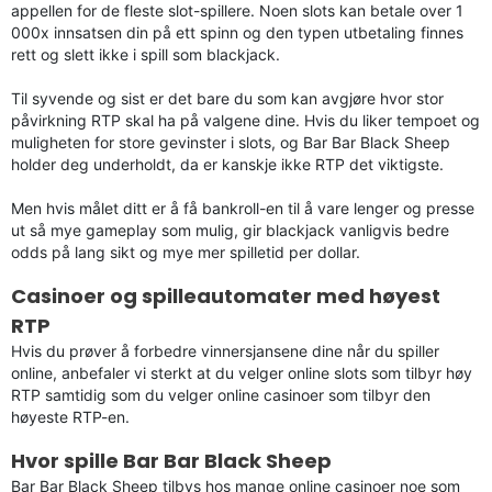
appellen for de fleste slot-spillere. Noen slots kan betale over 1
000x innsatsen din på ett spinn og den typen utbetaling finnes
rett og slett ikke i spill som blackjack.
Til syvende og sist er det bare du som kan avgjøre hvor stor
påvirkning RTP skal ha på valgene dine. Hvis du liker tempoet og
muligheten for store gevinster i slots, og Bar Bar Black Sheep
holder deg underholdt, da er kanskje ikke RTP det viktigste.
Men hvis målet ditt er å få bankroll-en til å vare lenger og presse
ut så mye gameplay som mulig, gir blackjack vanligvis bedre
odds på lang sikt og mye mer spilletid per dollar.
Casinoer og spilleautomater med høyest
RTP
Hvis du prøver å forbedre vinnersjansene dine når du spiller
online, anbefaler vi sterkt at du velger online slots som tilbyr høy
RTP samtidig som du velger online casinoer som tilbyr den
høyeste RTP-en.
Hvor spille Bar Bar Black Sheep
Bar Bar Black Sheep tilbys hos mange online casinoer noe som