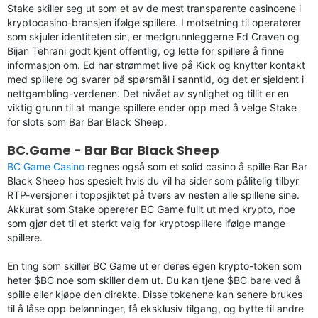
Stake skiller seg ut som et av de mest transparente casinoene i
kryptocasino-bransjen ifølge spillere. I motsetning til operatører
som skjuler identiteten sin, er medgrunnleggerne Ed Craven og
Bijan Tehrani godt kjent offentlig, og lette for spillere å finne
informasjon om. Ed har strømmet live på Kick og knytter kontakt
med spillere og svarer på spørsmål i sanntid, og det er sjeldent i
nettgambling-verdenen. Det nivået av synlighet og tillit er en
viktig grunn til at mange spillere ender opp med å velge Stake
for slots som Bar Bar Black Sheep.
BC.Game - Bar Bar Black Sheep
BC Game Casino
regnes også som et solid casino å spille Bar Bar
Black Sheep hos spesielt hvis du vil ha sider som pålitelig tilbyr
RTP-versjoner i toppsjiktet på tvers av nesten alle spillene sine.
Akkurat som Stake opererer BC Game fullt ut med krypto, noe
som gjør det til et sterkt valg for kryptospillere ifølge mange
spillere.
En ting som skiller BC Game ut er deres egen krypto-token som
heter $BC noe som skiller dem ut. Du kan tjene $BC bare ved å
spille eller kjøpe den direkte. Disse tokenene kan senere brukes
til å låse opp belønninger, få eksklusiv tilgang, og bytte til andre