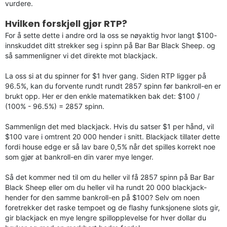
vurdere.
Hvilken forskjell gjør RTP?
For å sette dette i andre ord la oss se nøyaktig hvor langt $100-
innskuddet ditt strekker seg i spinn på Bar Bar Black Sheep. og
så sammenligner vi det direkte mot blackjack.
La oss si at du spinner for $1 hver gang. Siden RTP ligger på
96.5%, kan du forvente rundt rundt 2857 spinn før bankroll-en er
brukt opp. Her er den enkle matematikken bak det: $100 /
(100% - 96.5%) = 2857 spinn.
Sammenlign det med blackjack. Hvis du satser $1 per hånd, vil
$100 vare i omtrent 20 000 hender i snitt. Blackjack tillater dette
fordi house edge er så lav bare 0,5% når det spilles korrekt noe
som gjør at bankroll-en din varer mye lenger.
Så det kommer ned til om du heller vil få 2857 spinn på Bar Bar
Black Sheep eller om du heller vil ha rundt 20 000 blackjack-
hender for den samme bankroll-en på $100? Selv om noen
foretrekker det raske tempoet og de flashy funksjonene slots gir,
gir blackjack en mye lengre spillopplevelse for hver dollar du