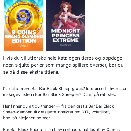
Hvis du vil utforske hele katalogen deres og oppdage
noen skjulte perler som mange spillere overser, bør du
se på disse ekstra titlene.
Klar til å prøve Bar Bar Black Sheep gratis? Interessert i hvor stor
maksgevinsten i Bar Bar Black Sheep er? Du er på rett sted.
Her finner du alt du trenger — fra den gratis Bar Bar Black
Sheep-demoen til detaljerte innsikter om RTP, volatilitet,
bonusfunksjoner, og mer.
Bar Bar Black Sheep er en Low spilleautomat laget av Games