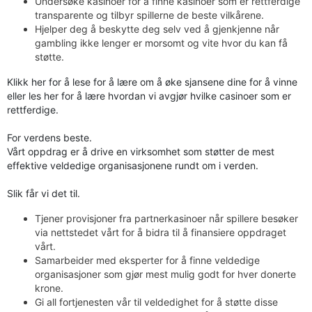
Undersøke kasinoer for å finne kasinoer som er rettferdige
transparente og tilbyr spillerne de beste vilkårene.
Hjelper deg å beskytte deg selv ved å gjenkjenne når
gambling ikke lenger er morsomt og vite hvor du kan få
støtte.
Klikk her for å lese for å lære om å øke sjansene dine for å vinne
eller les her for å lære hvordan vi avgjør hvilke casinoer som er
rettferdige.
For verdens beste.
Vårt oppdrag er å drive en virksomhet som støtter de mest
effektive veldedige organisasjonene rundt om i verden.
Slik får vi det til.
Tjener provisjoner fra partnerkasinoer når spillere besøker
via nettstedet vårt for å bidra til å finansiere oppdraget
vårt.
Samarbeider med eksperter for å finne veldedige
organisasjoner som gjør mest mulig godt for hver donerte
krone.
Gi all fortjenesten vår til veldedighet for å støtte disse