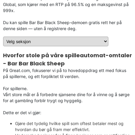
Global, som kjører med en RTP på 96.5% og en maksgevinst på
999x.
Du kan spille Bar Bar Black Sheep-demoen gratis rett her på
denne siden — uten å registrere deg.
Hvorfor stole på våre spilleautomat-omtaler
- Bar Bar Black Sheep
På Great.com, fokuserer vi på to hovedoppdrag ett med fokus
på spillerne, og ett forpliktet til verden.
For spillerne.
Vårt store mål er å forbedre sjansene dine for å vinne og å sørge
for at gambling forblir trygt og hyggelig.
Dette er det vi gjør:
Gjøre det tydelig hvilke spill som oftest betaler mest og
hvordan du bør gå fram mer effektivt.