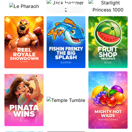
JACK
HAMMER
2
NETENT