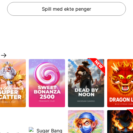
Spill med ekte penger