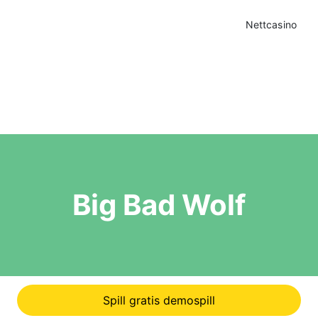
Nettcasino
Big Bad Wolf
Spill gratis demospill