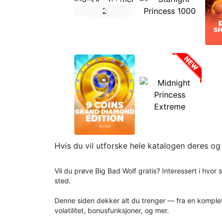
HAMMER
2
NETENT
Hvis du vil utforske hele katalogen deres og
Vil du prøve Big Bad Wolf gratis? Interessert i hvor
sted.
Denne siden dekker alt du trenger — fra en komplett
volatilitet, bonusfunksjoner, og mer.